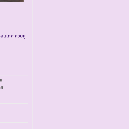
รสนเทศ ควบคู่
่ย
ทศ