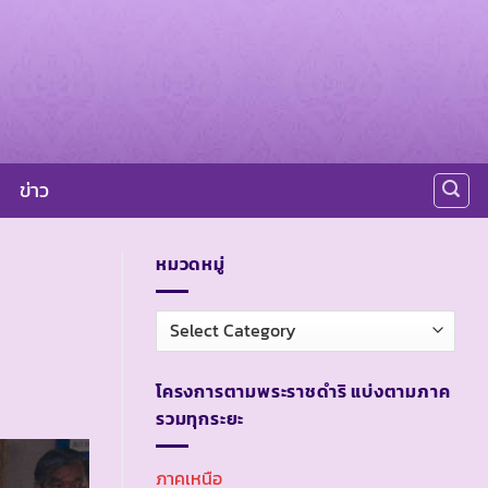
ข่าว
หมวดหมู่
หมวด
หมู่
โครงการตามพระราชดำริ แบ่งตามภาค
รวมทุกระยะ
ภาคเหนือ