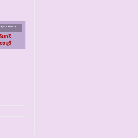
ิมคุณภาพการ
โครงการส่งเสริมคุณภาพการ
ศึกษา ระยะที่ ๕
ินทรี
รร.ตชด.โรงงานยาสูบ
ชรบุรี
2 จ.ยะลา