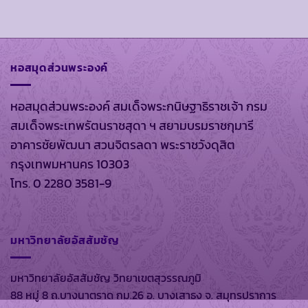
หอสมุดส่วนพระองค์
หอสมุดส่วนพระองค์ สมเด็จพระกนิษฐาธิราชเจ้า กรม
สมเด็จพระเทพรัตนราชสุดา ฯ สยามบรมราชกุมารี
อาคารชัยพัฒนา สวนจิตรลดา พระราชวังดุสิต
กรุงเทพมหานคร 10303
โทร. 0 2280 3581-9
มหาวิทยาลัยอัสสัมชัญ
มหาวิทยาลัยอัสสัมชัญ วิทยาเขตสุวรรณภูมิ
88 หมู่ 8 ถ.บางนาตราด กม.26 อ. บางเสาธง จ. สมุทรปราการ