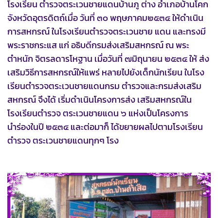
โรงเรียน ตำรวจตระเวนชายแดนบ้านภู ต่าง อำเภอบ้านโคก
จังหวัดอุตรดิตถ์เมื่อ วันที่ ๓๐ พฤษภาคม๒๕๓๔ ให้ดำเนิน
การสหกรณ์ ในโรงเรียนตำรวจตระเวนชาย แดน และทรงมี
พระราชกระแส แก่ อธิบดีกรมส่งเสริมสหกรณ์ ณ พระ
ตำหนัก จิตรลดารโหฐาน เมื่อวันที่ ๗มิถุนายน ๒๕๓๔ ให้ ส่ง
เสริมวิธีการสหกรณ์ให้แพร่ หลายไปยังเด็กนักเรียน ในโรง
เรียนตำรวจตระเวนชายแดนกรม ตำรวจและกรมส่งเสริม
สหกรณ์ จึงได้ เริ่มดำเนินโครงการส่ง เสริมสหกรณ์ใน
โรงเรียนตำรวจ ตระเวนชายแดน ๖ แห่งเป็นโครงการ
นำร่องในปี ๒๕๓๔ และต่อมาก็ ได้ขยายผลไปตามโรงเรียน
ตำรวจ ตระเวนชายแดนทุกๆ โรง