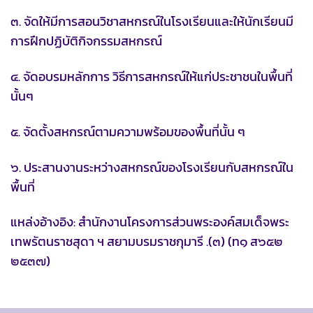
๓. จัดให้มีการสอนวิชาสหกรณ์ในโรงเรียนและให้นักเรียนมี
การฝึกปฏิบัติกิจกรรมสหกรณ์
๔. จัดอบรมหลักการ วิธีการสหกรณ์ให้แก่ประชาชนในพื้นที่
นั้นๆ
๕. จัดตั้งสหกรณ์ตามความพร้อมของพื้นที่นั้น ๆ
๖. ประสานงานระหว่างสหกรณ์ของโรงเรียนกับสหกรณ์ใน
พื้นที่
แหล่งอ้างอิง: สำนักงานโครงการส่วนพระองค์สมเด็จพระ
เทพรัตนราชสุดา ฯ สยามบรมราชกุมารี .(๓) (ท๑ ส๖๕๒
๒๕๓๗)