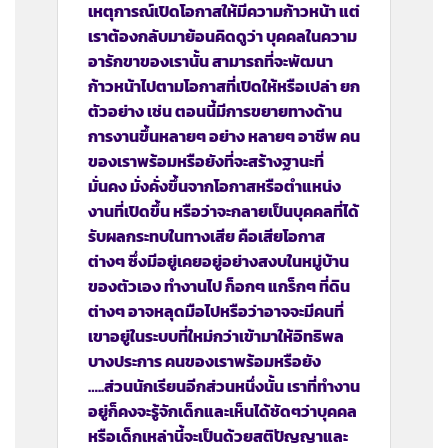
เหตุการณ์เปิดโอกาสให้มีความก้าวหน้า แต่
เราต้องกลับมาย้อนคิดดูว่า บุคคลในความ
อารักขาของเรานั้น สามารถที่จะพัฒนา
ก้าวหน้าไปตามโอกาสที่เปิดให้หรือเปล่า ยก
ตัวอย่าง เช่น ตอนนี้มีการขยายทางด้าน
การงานขึ้นหลายๆ อย่าง หลายๆ อาชีพ คน
ของเราพร้อมหรือยังที่จะสร้างฐานะที่
มั่นคง มั่งคั่งขึ้นจากโอกาสหรือตำแหน่ง
งานที่เปิดขึ้น หรือว่าจะกลายเป็นบุคคลที่ได้
รับผลกระทบในทางเสีย คือเสียโอกาส
ต่างๆ ซึ่งมีอยู่เคยอยู่อย่างสงบในหมู่บ้าน
ของตัวเอง ทำงานไป ก็อกๆ แกร็กๆ ที่ดิน
ต่างๆ อาจหลุดมือไปหรือว่าอาจจะมีคนที่
เขาอยู่ในระบบที่ใหม่กว่าเข้ามาให้อิทธิพล
บางประการ คนของเราพร้อมหรือยัง
…..ส่วนนักเรียนอีกส่วนหนึ่งนั้น เราที่ทำงาน
อยู่ก็คงจะรู้จักเด็กและเห็นได้ชัดๆว่าบุคคล
หรือเด็กเหล่านี้จะเป็นด้วยสติปัญญาและ