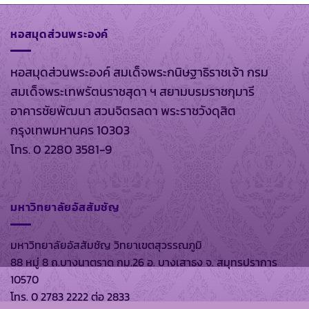
หอสมุดส่วนพระองค์
หอสมุดส่วนพระองค์ สมเด็จพระกนิษฐาธิราชเจ้า กรม
สมเด็จพระเทพรัตนราชสุดา ฯ สยามบรมราชกุมารี
อาคารชัยพัฒนา สวนจิตรลดา พระราชวังดุสิต
กรุงเทพมหานคร 10303
โทร. 0 2280 3581-9
มหาวิทยาลัยอัสสัมชัญ
มหาวิทยาลัยอัสสัมชัญ วิทยาเขตสุวรรณภูมิ
88 หมู่ 8 ถ.บางนาตราด กม.26 อ. บางเสาธง จ. สมุทรปราการ
10570
โทร. 0 2783 2222 ต่อ 2833