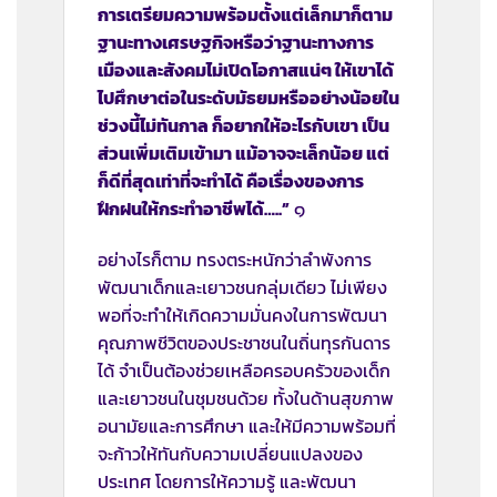
การเตรียมความพร้อมตั้งแต่เล็กมาก็ตาม
ฐานะทางเศรษฐกิจหรือว่าฐานะทางการ
เมืองและสังคมไม่เปิดโอกาสแน่ๆ ให้เขาได้
ไปศึกษาต่อในระดับมัธยมหรืออย่างน้อยใน
ช่วงนี้ไม่ทันกาล ก็อยากให้อะไรกับเขา เป็น
ส่วนเพิ่มเติมเข้ามา แม้อาจจะเล็กน้อย แต่
ก็ดีที่สุดเท่าที่จะทำได้ คือเรื่องของการ
ฝึกฝนให้กระทำอาชีพได้…..”
๑
อย่างไรก็ตาม ทรงตระหนักว่าลำพังการ
พัฒนาเด็กและเยาวชนกลุ่มเดียว ไม่เพียง
พอที่จะทำให้เกิดความมั่นคงในการพัฒนา
คุณภาพชีวิตของประชาชนในถิ่นทุรกันดาร
ได้ จำเป็นต้องช่วยเหลือครอบครัวของเด็ก
และเยาวชนในชุมชนด้วย ทั้งในด้านสุขภาพ
อนามัยและการศึกษา และให้มีความพร้อมที่
จะก้าวให้ทันกับความเปลี่ยนแปลงของ
ประเทศ โดยการให้ความรู้ และพัฒนา