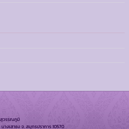
สุวรรณภูมิ
. บางเสาธง จ. สมุทรปราการ 10570