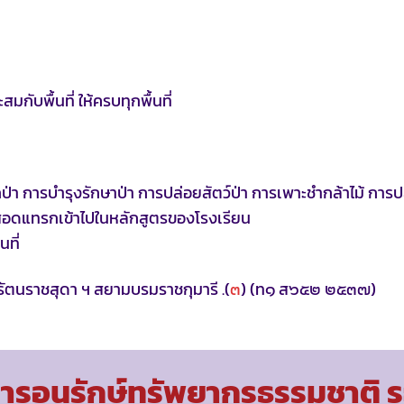
กับพื้นที่ ให้ครบทุกพื้นที่
่า การบำรุงรักษาป่า การปล่อยสัตว์ป่า การเพาะชำกล้าไม้ การ
สอดแทรกเข้าไปในหลักสูตรของโรงเรียน
ที่
ัตนราชสุดา ฯ สยามบรมราชกุมารี .(
๓
) (ท๑ ส๖๕๒ ๒๕๓๗)
รอนุรักษ์ทรัพยากรธรรมชาติ ระ