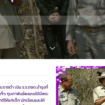
าชดำ เนิน ร.ร.ตชด.บำรุงที่
ันที่๖ กุมภาพันธ์๒๕๓๐ได้มีพระ
ิให้แก่เด็ก นักเรียนและให้