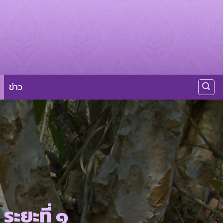
ข่าว
ะยะที่ ๑