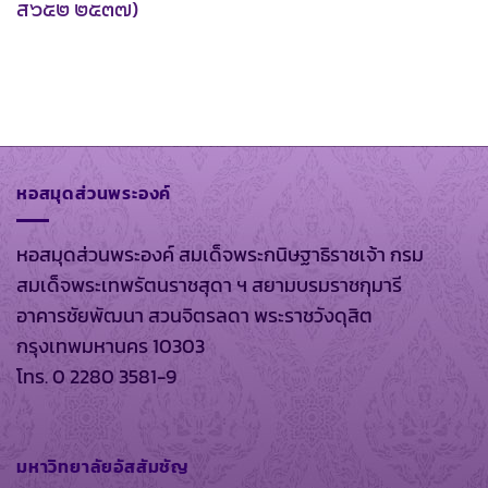
ส๖๕๒ ๒๕๓๗)
หอสมุดส่วนพระองค์
หอสมุดส่วนพระองค์ สมเด็จพระกนิษฐาธิราชเจ้า กรม
สมเด็จพระเทพรัตนราชสุดา ฯ สยามบรมราชกุมารี
อาคารชัยพัฒนา สวนจิตรลดา พระราชวังดุสิต
กรุงเทพมหานคร 10303
โทร. 0 2280 3581-9
มหาวิทยาลัยอัสสัมชัญ