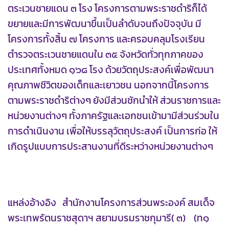
ตระเวนชายแดน ๓ โรง โครงการตามพระราชดำริก็ได้
ขยายและมีการพัฒนาขึ้นเป็นลำดับจนถึงปัจจุบัน มี
โครงการทั้งสิ้น ๗ โครงการ และครอบคลุมโรงเรียน
ตำรวจตระเวนชายแดนใน ๓๕ จังหวัดทั่วทุกภาคของ
ประเทศทั้งหมด ๑๖๘ โรง ด้วยวัตถุประสงค์เพื่อพัฒนา
คุณภาพชีวิตของเด็กและเยาวชน นอกจากนี้โครงการ
ตามพระราชดำริต่างๆ ยังมีส่วนชักนำให้ ส่วนราชการและ
หน่วยงานต่างๆ ทั้งภาครัฐและเอกชนเข้ามามีส่วนร่วมใน
การดำเนินงาน เพื่อให้บรรลุวัตถุประสงค์ เป็นการก่อ ให้
เกิดรูปแบบการประสานงานที่ดีระหว่างหน่วยงานต่างๆ
แหล่งอ้างอิง สำนักงานโครงการส่วนพระองค์ สมเด็จ
พระเทพรัตนราชสุดาฯ สยามบรมราชกุมารี( ๓) (ท๑