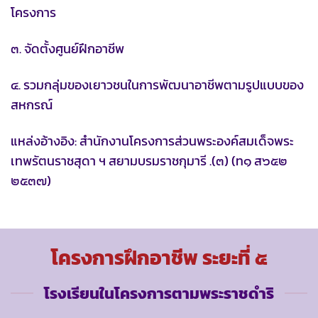
โครงการ
๓. จัดตั้งศูนย์ฝึกอาชีพ
๔. รวมกลุ่มของเยาวชนในการพัฒนาอาชีพตามรูปแบบของ
สหกรณ์
แหล่งอ้างอิง: สำนักงานโครงการส่วนพระองค์สมเด็จพระ
เทพรัตนราชสุดา ฯ สยามบรมราชกุมารี .(๓) (ท๑ ส๖๕๒
๒๕๓๗)
โครงการฝึกอาชีพ ระยะที่ ๕
โรงเรียนในโครงการตามพระราชดำริ