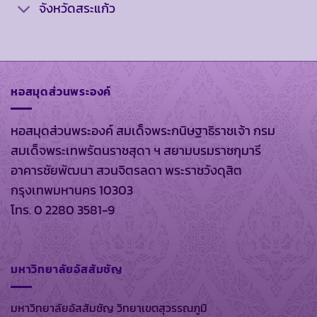
จังหวัดสระแก้ว
หอสมุดส่วนพระองค์
หอสมุดส่วนพระองค์ สมเด็จพระกนิษฐาธิราชเจ้า กรม
สมเด็จพระเทพรัตนราชสุดา ฯ สยามบรมราชกุมารี
อาคารชัยพัฒนา สวนจิตรลดา พระราชวังดุสิต
กรุงเทพมหานคร 10303
โทร. 0 2280 3581-9
มหาวิทยาลัยอัสสัมชัญ
มหาวิทยาลัยอัสสัมชัญ วิทยาเขตสุวรรณภูมิ