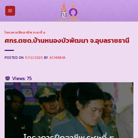
Skip
to
content
โครงการฝึกอาชีพ ระยะที่ ๕
ศกร.ตชด.บ้านหนองบัวพัฒนา จ.อุบลราชธานี
POSTED ON
11/12/2025
BY
ACHIRAYA
Views:
75
โครงการฝึกอาชีพ ระยะที่ ๕