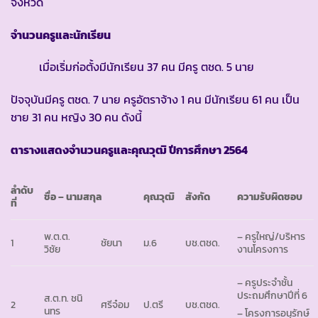
จังหวัด
จำนวนครูและนักเรียน
เมื่อเริ่มก่อตั้งมีนักเรียน 37 คน มีครู ตชด. 5 นาย
ปัจจุบันมีครู ตชด. 7 นาย ครูอัตราจ้าง 1 คน มีนักเรียน 61 คน เป็น
ชาย 31 คน หญิง 30 คน ดังนี้
ตารางแสดงจำนวนครูและคุณวุฒิ ปีการศึกษา
2564
ลำดับ
ชื่อ – นามสกุล
คุณวุฒิ
สังกัด
ความรับผิดชอบ
ที่
พ.ต.ต.
– ครูใหญ่/บริหาร
1
ชัยนา
ม.6
บช.ตชด.
วิชัย
งานโครงการ
– ครูประจำชั้น
ประถมศึกษาปีที่ 6
ส.ต.ท. ชนิ
2
ศรีจ๋อม
ป.ตรี
บช.ตชด.
นทร
– โครงการอนุรักษ์