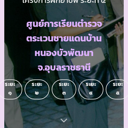
ศูนย์การเรียนตำรวจ
ตระเวนชายแดนบ้าน
หนองบัวพัฒนา
จ.อุบลราชธานี
ระยะ
ระยะ
ระยะ
ระยะ
ระยะ
๑
๒
๓
๔
๕