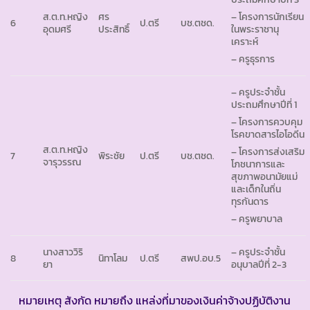
ส.ต.ท.หญิง
ศร
– โครงการนักเรียน
6
ป.ตรี
บช.ตชด.
อุดมศรี
ประสิทธิ์
ในพระราชานุ
เคราะห์
– ครูธุรการ
– ครูประจำชั้น
ประถมศึกษาปีที่ 1
– โครงการควบคุม
โรคขาดสารไอโอดีน
ส.ต.ท.หญิง
– โครงการส่งเสริม
7
พิระชัย
ป.ตรี
บช.ตชด.
จารุวรรณ
โภชนาการและ
สุขภาพอนามัยแม่
และเด็กในถิ่น
ทุรกันดาร
– ครูพยาบาล
นางสาววิริ
– ครูประจำชั้น
8
นิทาโลม
ป.ตรี
สพป.อบ.5
ยา
อนุบาลปีที่ 2-3
หมายเหตุ สังกัด หมายถึง แหล่งที่มาของเงินค่าจ้างปฏิบัติงาน