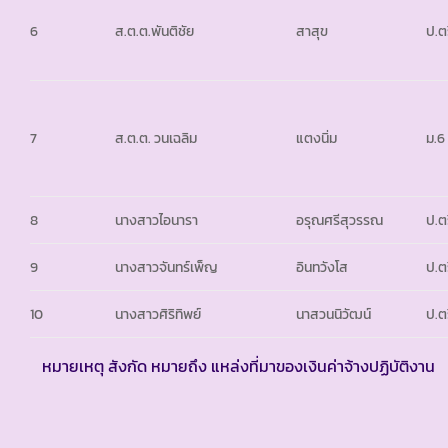
6
ส.ต.ต.พันติชัย
สาสุข
ป.ต
7
ส.ต.ต. วนเฉลิม
แตงนิ่ม
ม.6
8
นางสาวไอนารา
อรุณศรีสุวรรณ
ป.ต
9
นางสาวจันทร์เพ็ญ
อินทวังโส
ป.ต
10
นางสาวศิริทิพย์
นาสวนนิวัฒน์
ป.ต
หมายเหตุ สังกัด หมายถึง แหล่งที่มาของเงินค่าจ้างปฏิบัติงาน