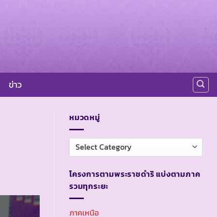
ข่าว
หมวดหมู่
หมวด
หมู่
โครงการตามพระราชดำริ แบ่งตามภาค
รวมทุกระยะ
ภาคเหนือ