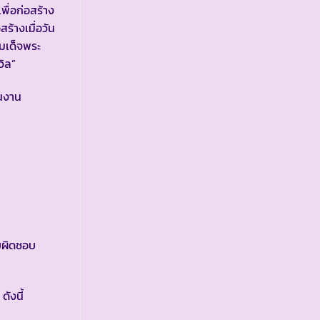
พื่อก่อสร้าง
้างเมื่อวัน
สมเด็จพระ
งถวิล”
นงาน
บผิดชอบ
ังนี้