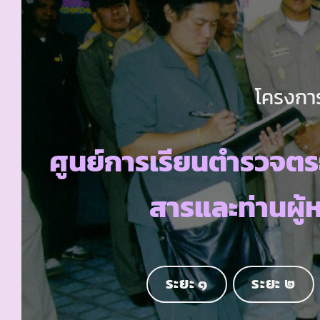
โครงการ
ศูนย์การเรียนตำรวจต
สารและท่านผู้
ระยะ ๑
ระยะ ๒