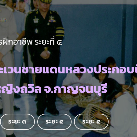
ฝึกอาชีพ ระยะที่ ๕
ระเวนชายแดนหลวงประกอบน
หญิงถวิล จ.กาญจนบุรี
ระยะ ๓
ระยะ ๔
ระยะ ๕