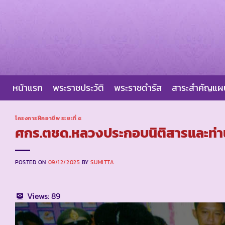
Skip
to
content
หน้าแรก
พระราชประวัติ
พระราชดำรัส
สาระสำคัญแ
โครงการฝึกอาชีพ ระยะที่ ๕
ศกร.ตชด.หลวงประกอบนิติสารและท่าน
POSTED ON
09/12/2025
BY
SUMITTA
Views:
89