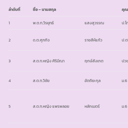
ลำดับที่
ชื่อ – นามสกุล
คุณ
1
พ.ต.ท.วิรยุทธ์
แสงสุวรรณ
ป.โ
2
ด.ต.ศุภกิจ
ราชสีห์แก้ว
ป.ต
3
ส.ต.ท.หญิง ศิริมีณา
ฤกษ์สังเกต
ปวช
4
ส.ต.ท.วิชัย
อัตถิยะกุล
ม.6
5
ส.ต.ท.หญิง แพรพลอย
หลักเมตร์
ม.6