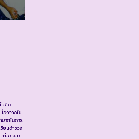
ในถิ่น
เนื่องจากใน
กลำบากในการ
เรียนตำรวจ
าะห์ชาวเขา