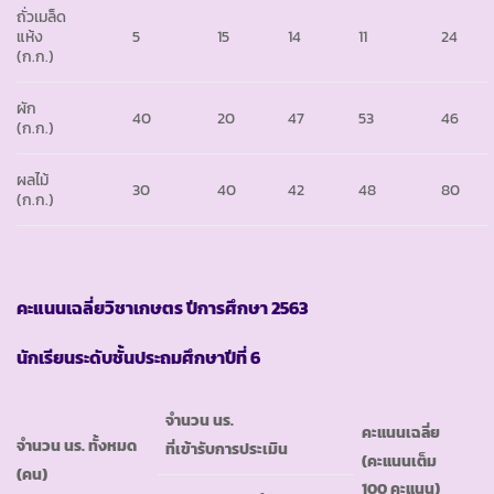
ถั่วเมล็ด
แห้ง
5
15
14
11
24
(ก.ก.)
ผัก
40
20
47
53
46
(ก.ก.)
ผลไม้
30
40
42
48
80
(ก.ก.)
คะแนนเฉลี่ยวิชาเกษตร ปีการศึกษา
2563
นักเรียนระดับชั้นประถมศึกษาปีที่ 6
จำนวน นร.
คะแนนเฉลี่ย
จำนวน นร. ทั้งหมด
ที่เข้ารับการประเมิน
(คะแนนเต็ม
(คน)
100 คะแนน)