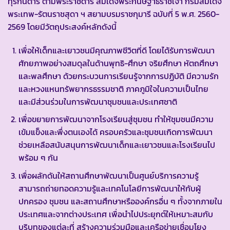
ทุรกันดาร ตามพระราชดำริ สมเด็จพระกนิษฐาธิราชเจ้า กรมสมเด็จ
พระเทพ-รัตนราชสุดา ฯ สยามบรมราชกุมารี ฉบับที่ 5 พ.ศ. 2560-
2569 โดยมีวัตถุประสงค์หลักดังนี้
เพื่อให้เด็กและเยาวชนมีคุณภาพชีวิตที่ดี โดยได้รับการพัฒนา
ศักยภาพอย่างสมดุลในด้านพุทธิ-ศึกษา จริยศึกษา หัตถศึกษา
และพลศึกษา ด้วยกระบวนการเรียนรู้จากการปฏิบัติ มีความรัก
และหวงแหนทรัพยากรธรรมชาติ ภาคภูมิใจในความเป็นไทย
และมีส่วนร่วมในการพัฒนาชุมชนและประเทศชาติ
เพื่อขยายการพัฒนาจากโรงเรียนสู่ชุมชน ทำให้ชุมชนมีความ
เข้มแข็งและพึ่งตนเองได้ ครอบครัวและชุมชนเกิดการพัฒนา
ช่วยเหลือสนับสนุนการพัฒนาเด็กและเยาวชนและโรงเรียนไป
พร้อม ๆ กัน
เพื่อผลักดันให้สถานศึกษาพัฒนาเป็นศูนย์บริการความรู้
สามารถถ่ายทอดความรู้และเทคโนโลยีการพัฒนาให้กับผู้
ปกครอง ชุมชน และสถานศึกษาหรือองค์กรอื่น ๆ ทั้งจากภายใน
ประเทศและจากต่างประเทศ เพื่อนำไปประยุกต์ให้เหมาะสมกับ
บริบทของแต่ละที่ สร้างความร่วมมือและเครือข่ายเชื่อมโยง