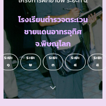
โรงเรียนตำรวจตระเวน
ชายแดนอาทรอุทิศ
จ.พิษณุโลก
ระยะ
ระยะ
ระยะ
ระยะ
ระยะ
๑
๒
๓
๔
๕