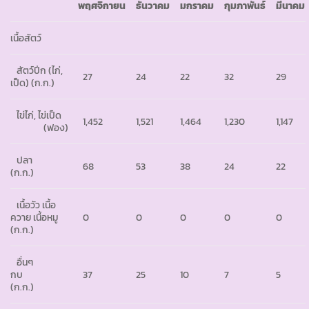
พฤศจิกายน
ธันวาคม
มกราคม
กุมภาพันธ์
มีนาคม
เนื้อสัตว์
สัตว์ปีก (ไก่,
27
24
22
32
29
เป็ด) (ก.ก.)
ไข่ไก่, ไข่เป็ด
1,452
1,521
1,464
1,230
1,147
(ฟอง)
ปลา
68
53
38
24
22
(ก.ก.)
เนื้อวัว เนื้อ
ควาย เนื้อหมู
0
0
0
0
0
(ก.ก.)
อื่นๆ
กบ
37
25
10
7
5
(ก.ก.)