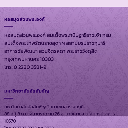
หอสมุดส่วนพระองค์
หอสมุดส่วนพระองค์ สมเด็จพระกนิษฐาธิราชเจ้า กรม
สมเด็จพระเทพรัตนราชสุดา ฯ สยามบรมราชกุมารี
อาคารชัยพัฒนา สวนจิตรลดา พระราชวังดุสิต
กรุงเทพมหานคร 10303
โทร. 0 2280 3581-9
มหาวิทยาลัยอัสสัมชัญ
มหาวิทยาลัยอัสสัมชัญ วิทยาเขตสุวรรณภูมิ
88 หมู่ 8 ถ.บางนาตราด กม.26 อ. บางเสาธง จ. สมุทรปราการ
10570
โทร. 0 2783 2222 ต่อ 2833