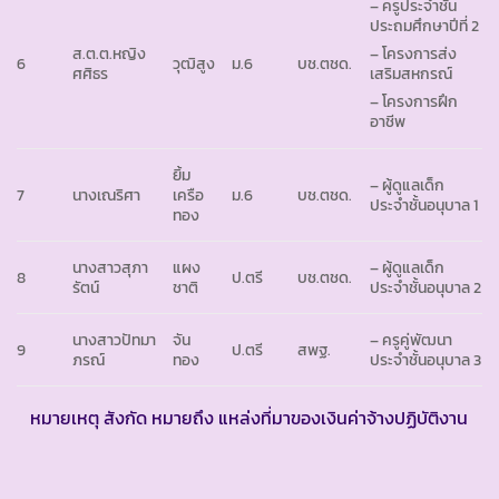
– ครูประจำชั้น
ประถมศึกษาปีที่ 2
ส.ต.ต.หญิง
– โครงการส่ง
6
วุฒิสูง
ม.6
บช.ตชด.
ศศิธร
เสริมสหกรณ์
– โครงการฝึก
อาชีพ
ยิ้ม
– ผู้ดูแลเด็ก
7
นางเณริศา
เครือ
ม.6
บช.ตชด.
ประจำชั้นอนุบาล 1
ทอง
นางสาวสุภา
แผง
– ผู้ดูแลเด็ก
8
ป.ตรี
บช.ตชด.
รัตน์
ชาติ
ประจำชั้นอนุบาล 2
นางสาวปัทมา
จัน
– ครูคู่พัฒนา
9
ป.ตรี
สพฐ.
ภรณ์
ทอง
ประจำชั้นอนุบาล 3
หมายเหตุ สังกัด หมายถึง แหล่งที่มาของเงินค่าจ้างปฏิบัติงาน