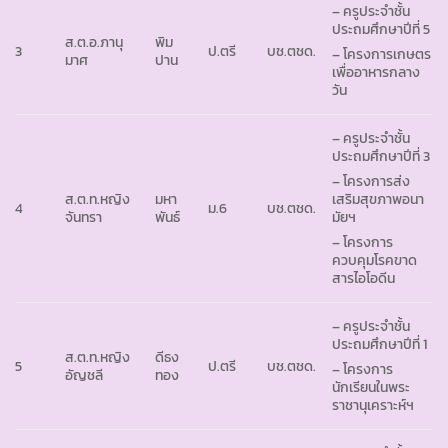
– ครูประจำชั้น
ประถมศึกษาปีที่ 5
ส.ต.อ.ภานุ
พิม
3
ป.ตรี
บช.ตชด.
– โครงการเกษตร
มาศ
ปาน
เพื่ออาหารกลาง
วัน
– ครูประจำชั้น
ประถมศึกษาปีที่ 3
– โครงการส่ง
ส.ต.ท.หญิง
มหา
เสริมสุขภาพอนา
4
ม.6
บช.ตชด.
จันทรา
พันธ์
มัยฯ
– โครงการ
ควบคุมโรคขาด
สารไอโอดีน
– ครูประจำชั้น
ประถมศึกษาปีที่ 1
ส.ต.ท.หญิง
ดีธง
5
ป.ตรี
บช.ตชด.
– โครงการ
อัญชลี
ทอง
นักเรียนในพระ
ราชานุเคราะห์ฯ