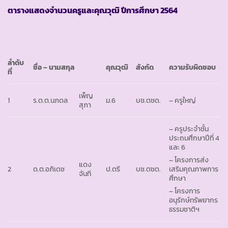
ตารางแสดงจำนวนครูและคุณวุฒิ ปีการศึกษา
2564
ลำดับ
ชื่อ – นามสกุล
คุณวุฒิ
สังกัด
ความรับผิดชอบ
ที่
เพ็ญ
1
ร.ต.ต.นภดล
ม.6
บช.ตชด.
– ครูใหญ่
สุภา
– ครูประจำชั้น
ประถมศึกษาปีที่ 4
และ 6
– โครงการส่ง
แดง
2
ด.ต.อภิเดช
ป.ตรี
บช.ตชด.
เสริมคุณภาพการ
จันที
ศึกษา
– โครงการ
อนุรักษ์ทรัพยากร
ธรรมชาติฯ