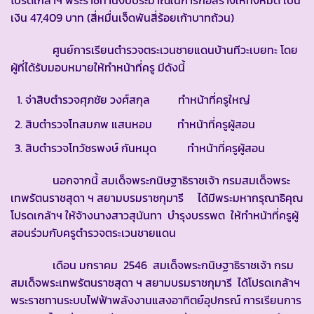
โปรดเกล้าฯ พระราชทานงบประมาณในการก่อสร้างให้ทั้งหมด เป็น
เงิน 47,409 บาท (สี่หมื่นเจ็ดพันสี่ร้อยเก้าบาทถ้วน)
ศูนย์การเรียนตำรวจตระเวนชายแดนบ้านทีวะเบยทะ โดย
ผู้ที่ได้รับมอบหมายให้ทำหน้าที่ครู มีดังนี้
จ่าสิบตำรวจศุภชัย วงศ์สกุล ทำหน้าที่ครูใหญ่
สิบตำรวจโทสมภพ แสนหอม ทำหน้าที่ครูผู้สอน
สิบตำรวจโทวัชรพงษ์ กันหมุด ทำหน้าที่ครูผู้สอน
นอกจากนี้ สมเด็จพระกนิษฐาธิราชเจ้า กรมสมเด็จพระ
เทพรัตนราชสุดา ฯ สยามบรมราชกุมารี ได้มีพระมหากรุณาธิคุณ
โปรดเกล้าฯ ให้จ้างนางสาวสุนันทา บำรุงบรรพต ให้ทำหน้าที่ครูผู้
สอนร่วมกับครูตำรวจตระเวนชายแดน
เดือน มกราคม 2546 สมเด็จพระกนิษฐาธิราชเจ้า กรม
สมเด็จพระเทพรัตนราชสุดา ฯ สยามบรมราชกุมารี ได้โปรดเกล้าฯ
พระราชทานระบบไฟฟ้าพลังงานแสงอาทิตย์อุปกรณ์ การเรียนการ