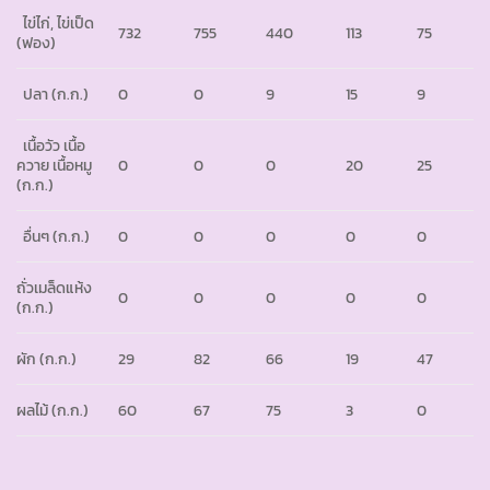
ไข่ไก่, ไข่เป็ด
732
755
440
113
75
(ฟอง)
ปลา
(ก.ก.)
0
0
9
15
9
เนื้อวัว เนื้อ
ควาย เนื้อหมู
0
0
0
20
25
(ก.ก.)
อื่นๆ
(ก.ก.)
0
0
0
0
0
ถั่วเมล็ดแห้ง
0
0
0
0
0
(ก.ก.)
ผัก
(ก.ก.)
29
82
66
19
47
ผลไม้
(ก.ก.)
60
67
75
3
0