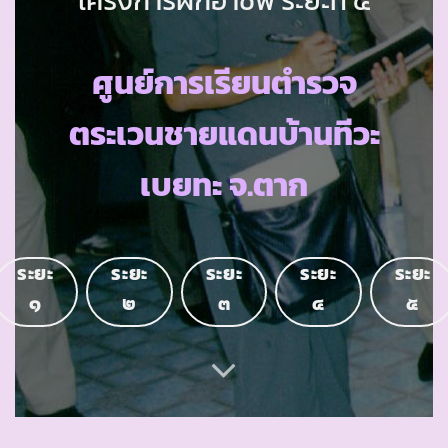
ศูนย์การเรียนตำรวจ
ตระเวนชายแดนบ้านทีวะ
เบยทะ จ.ตาก
ระยะ
ระยะ
ระยะ
ระยะ
ระยะ
๑
๒
๓
๔
๕