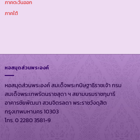
ภาคตะวันออก
ภาคใต้
หอสมุดส่วนพระองค์
หอสมุดส่วนพระองค์ สมเด็จพระกนิษฐาธิราชเจ้า กรม
สมเด็จพระเทพรัตนราชสุดา ฯ สยามบรมราชกุมารี
อาคารชัยพัฒนา สวนจิตรลดา พระราชวังดุสิต
กรุงเทพมหานคร 10303
โทร. 0 2280 3581-9