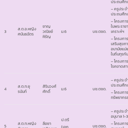
ประถมศึกษา
– ครูประจำ
ประถมศึกษา
– โครงการ
ชาญ
ในพระราชา
ส.ต.อ.หญิง
3
วณิชย์
ม.6
บช.ตชด.
เคราะห์ฯ
ศนันธฉัตร
หิรัญ
– โครงการ
เสริมสุขภ
อนามัยแม่
ในถิ่นทุรก
– โครงกา
โรคขาดสาร
– ครูประจำ
ประถมศึกษา
ส.ต.ท.ยุ
สิรินวงศ์
4
ม.6
บช.ตชด.
รนันท์
ศักดิ์
– โครงการ
ทรัพยากร
– ครูประจำ
อนุบาล 1-
ป.ตรี
ส.ต.ท.หญิง
ลือชา
– โครงการ
5
บช.ตชด.
(เอก