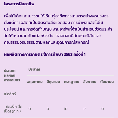
โครงการฝึกอาชีพ
เพื่อให้เด็กและเยาวชนได้เรียนรู้อาชีพการเกษตรอย่างครบวงจร
ตั้งแต่การผลิตที่เป็นมิตรกับสิ่งแวดล้อม การนำผลผลิตไปใช้
ประโยชน์ และการจัดทำบัญชี งานอาชีพที่จำเป็นสำหรับชีวิตประจำ
วันให้เหมาะสมกับแต่ละช่วงวัย ตลอดจนมีลักษณะนิสัยและ
คุณธรรมจริยธรรมตามหลักและอุดมการณ์สหกรณ์
ผลผลิตทางการเกษตร ปีการศึกษา 2563 ครั้งที่ 1
ปริมาณ
ประเภท
ผลผลิต
การเกษตร
พฤษภาคม
มิถุนายน
กรกฎาคม
สิงหาคม
กันยายน
เนื้อสัตว์
สัตว์ปีก (ไก่,
0
0
10
12
10
เป็ด)
(ก.ก.)