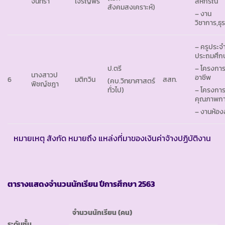
จันทรา
เจริญพร
สหกรณ์
สังคมสงเคราะห์)
– งาน
วิชาการ,ธุ
– ครูประจำ
ประถมศึกษา
ป.ตรี
– โครงการ
นางสาวป
อาชีพ
6
มติกวิน
สสท.
(คบ.วิทยาศาสตร์
พิชญ์ชฎา
ทั่วไป)
– โครงการ
คุณภาพกา
– งานห้อง
หมายเหตุ สังกัด หมายถึง แหล่งที่มาของเงินค่าจ้างปฏิบัติงาน
ตารางแสดงจำนวนนักเรียน ปีการศึกษา
2563
จำนวนนักเรียน (คน)
ระดับชั้น