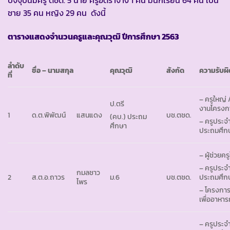
ชาย 35 คน หญิง 29 คน ดังนี้
ตารางแสดงจำนวนครูและคุณวุฒิ ปีการศึกษา
2563
ลำดับ
ชื่อ – นามสกุล
คุณวุฒิ
สังกัด
ความรับผ
ที่
– ครูใหญ่ 
ป.ตรี
งานโครงก
1
ด.ต.พิพัฒน์
แสนแดง
บช.ตชด.
(คบ.) ประถม
– ครูประจำ
ศึกษา
ประถมศึกษ
– ผู้ช่วยคร
– ครูประจำ
กมลชาว
2
ส.ต.อ.ถาวร
ม.6
บช.ตชด.
ประถมศึกษา
ไพร
– โครงกา
เพื่ออาหา
– ครูประจำ