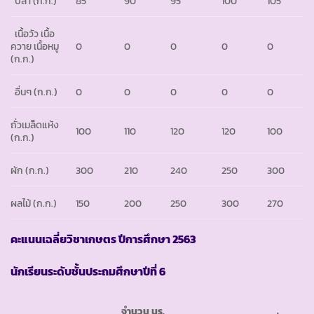
ปลา
(ก.ก.)
85
90
95
100
105
เนื้อวัว เนื้อ
ควาย เนื้อหมู
0
0
0
0
0
(ก.ก.)
อื่นๆ
(ก.ก.)
0
0
0
0
0
ถั่วเมล็ดแห้ง
100
110
120
120
100
(ก.ก.)
ผัก
(ก.ก.)
300
210
240
250
300
ผลไม้
(ก.ก.)
150
200
250
300
270
คะแนนเฉลี่ยวิชาเกษตร ปีการศึกษา 2563
นักเรียนระดับชั้นประถมศึกษาปีที่ 6
จำนวน นร.