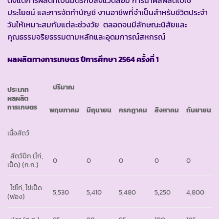
ประโยชน์ และการจัดทำบัญชี งานอาชีพที่จำเป็นสำหรับชีวิตประจำ
วันให้เหมาะสมกับแต่ละช่วงวัย ตลอดจนมีลักษณะนิสัยและ
คุณธรรมจริยธรรมตามหลักและอุดมการณ์สหกรณ์
ผลผลิตทางการเกษตร ปีการศึกษา 2564 ครั้งที่ 1
ปริมาณ
ประเภท
ผลผลิต
การเกษตร
พฤษภาคม
มิถุนายน
กรกฎาคม
สิงหาคม
กันยายน
เนื้อสัตว์
สัตว์ปีก (ไก่,
0
0
0
0
0
เป็ด)
(ก.ก.)
ไข่ไก่, ไข่เป็ด
5,530
5,410
5,480
5,250
4,800
(ฟอง)