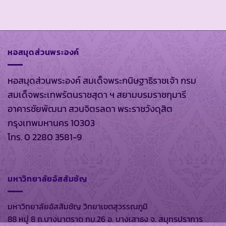
หอสมุดส่วนพระองค์
หอสมุดส่วนพระองค์ สมเด็จพระกนิษฐาธิราชเจ้า กรม
สมเด็จพระเทพรัตนราชสุดา ฯ สยามบรมราชกุมารี
อาคารชัยพัฒนา สวนจิตรลดา พระราชวังดุสิต
กรุงเทพมหานคร 10303
โทร. 0 2280 3581-9
มหาวิทยาลัยอัสสัมชัญ
มหาวิทยาลัยอัสสัมชัญ วิทยาเขตสุวรรณภูมิ
88 หมู่ 8 ถ.บางนาตราด กม.26 อ. บางเสาธง จ. สมุทรปราการ