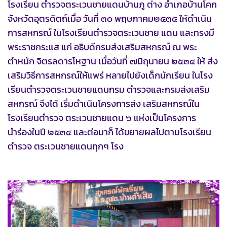
โรงเรียน ตำรวจตระเวนชายแดนบ้านภู ต่าง อำเภอบ้านโคก
จังหวัดอุตรดิตถ์เมื่อ วันที่ ๓๐ พฤษภาคม๒๕๓๔ ให้ดำเนิน
การสหกรณ์ ในโรงเรียนตำรวจตระเวนชาย แดน และทรงมี
พระราชกระแส แก่ อธิบดีกรมส่งเสริมสหกรณ์ ณ พระ
ตำหนัก จิตรลดารโหฐาน เมื่อวันที่ ๗มิถุนายน ๒๕๓๔ ให้ ส่ง
เสริมวิธีการสหกรณ์ให้แพร่ หลายไปยังเด็กนักเรียน ในโรง
เรียนตำรวจตระเวนชายแดนกรม ตำรวจและกรมส่งเสริม
สหกรณ์ จึงได้ เริ่มดำเนินโครงการส่ง เสริมสหกรณ์ใน
โรงเรียนตำรวจ ตระเวนชายแดน ๖ แห่งเป็นโครงการ
นำร่องในปี ๒๕๓๔ และต่อมาก็ ได้ขยายผลไปตามโรงเรียน
ตำรวจ ตระเวนชายแดนทุกๆ โรง