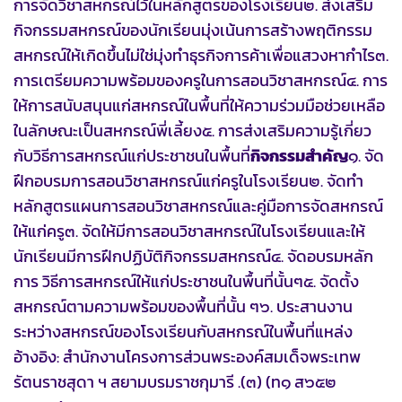
การจัดวิชาสหกรณ์ไว้ในหลักสูตรของโรงเรียน๒. ส่งเสริม
กิจกรรมสหกรณ์ของนักเรียนมุ่งเน้นการสร้างพฤติกรรม
สหกรณ์ให้เกิดขึ้นไม่ใช่มุ่งทำธุรกิจการค้าเพื่อแสวงหากำไร๓.
การเตรียมความพร้อมของครูในการสอนวิชาสหกรณ์๔. การ
ให้การสนับสนุนแก่สหกรณ์ในพื้นที่ให้ความร่วมมือช่วยเหลือ
ในลักษณะเป็นสหกรณ์พี่เลี้ยง๕. การส่งเสริมความรู้เกี่ยว
กับวิธีการสหกรณ์แก่ประชาชนในพื้นที่
กิจกรรมสำคัญ
๑. จัด
ฝึกอบรมการสอนวิชาสหกรณ์แก่ครูในโรงเรียน๒. จัดทำ
หลักสูตรแผนการสอนวิชาสหกรณ์และคู่มือการจัดสหกรณ์
ให้แก่ครู๓. จัดให้มีการสอนวิชาสหกรณ์ในโรงเรียนและให้
นักเรียนมีการฝึกปฏิบัติกิจกรรมสหกรณ์๔. จัดอบรมหลัก
การ วิธีการสหกรณ์ให้แก่ประชาชนในพื้นที่นั้นๆ๕. จัดตั้ง
สหกรณ์ตามความพร้อมของพื้นที่นั้น ๆ๖. ประสานงาน
ระหว่างสหกรณ์ของโรงเรียนกับสหกรณ์ในพื้นที่แหล่ง
อ้างอิง: สำนักงานโครงการส่วนพระองค์สมเด็จพระเทพ
รัตนราชสุดา ฯ สยามบรมราชกุมารี .(๓) (ท๑ ส๖๕๒