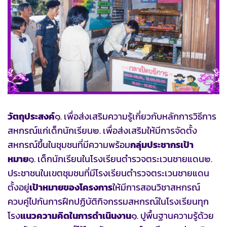
วัตถุประสงค์
๑. เพื่อส่งเสริมความรู้เกี่ยวกับหลักการวิธีการ
สหกรณ์แก่เด็กนักเรียน๒. เพื่อส่งเสริมให้มีการจัดตั้ง
สหกรณ์ขึ้นในชุมชนที่มีความพร้อม
กลุ่มประชากรเป้า
หมาย
๑. เด็กนักเรียนในโรงเรียนตำรวจตระเวนชายแดน๒.
ประชาชนในเขตชุมชนที่มีโรงเรียนตำรวจตระเวนชายแดน
ตั้งอยู่
เป้าหมายของโครงการ
ให้มีการสอนวิชาสหกรณ์
ควบคู่ไปกันการฝึกปฏิบัติกิจกรรมสหกรณ์ในโรงเรียนทุก
โรง
แนวความคิดในการดำเนินงาน
๑. ปูพื้นฐานความรู้ด้วย