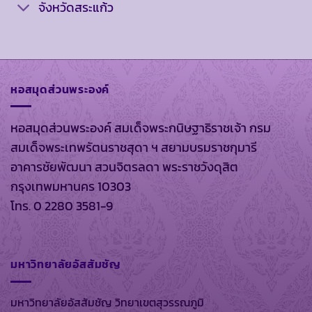
จังหวัดสระแก้ว
หอสมุดส่วนพระองค์
หอสมุดส่วนพระองค์ สมเด็จพระกนิษฐาธิราชเจ้า กรม
สมเด็จพระเทพรัตนราชสุดา ฯ สยามบรมราชกุมารี
อาคารชัยพัฒนา สวนจิตรลดา พระราชวังดุสิต
กรุงเทพมหานคร 10303
โทร. 0 2280 3581-9
มหาวิทยาลัยอัสสัมชัญ
มหาวิทยาลัยอัสสัมชัญ วิทยาเขตสุวรรณภูมิ