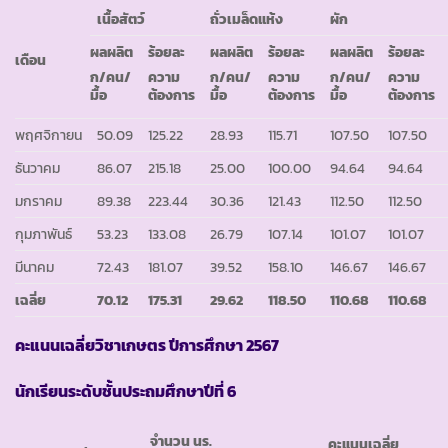
เนื้อสัตว์
ถั่วเมล็ดแห้ง
ผัก
ผลผลิต
ร้อยละ
ผลผลิต
ร้อยละ
ผลผลิต
ร้อยละ
เดือน
ก/คน/
ความ
ก/คน/
ความ
ก/คน/
ความ
มื้อ
ต้องการ
มื้อ
ต้องการ
มื้อ
ต้องการ
พฤศจิกายน
50.09
125.22
28.93
115.71
107.50
107.50
ธันวาคม
86.07
215.18
25.00
100.00
94.64
94.64
มกราคม
89.38
223.44
30.36
121.43
112.50
112.50
กุมภาพันธ์
53.23
133.08
26.79
107.14
101.07
101.07
มีนาคม
72.43
181.07
39.52
158.10
146.67
146.67
เฉลี่ย
70.12
175.31
29.62
118.50
110.68
110.68
คะแนนเฉลี่ยวิชาเกษตร ปีการศึกษา
2567
นักเรียนระดับชั้นประถมศึกษาปีที่ 6
จำนวน นร.
คะแนนเฉลี่ย