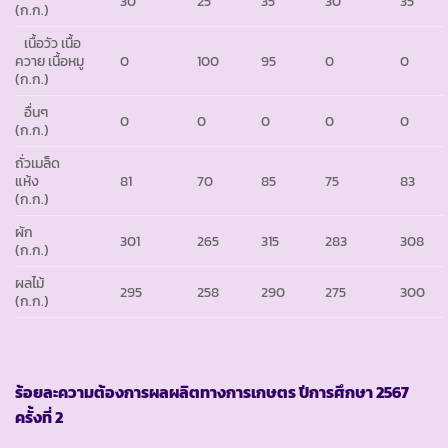
30
25
35
30
35
(ก.ก.)
เนื้อวัว เนื้อ
ควาย เนื้อหมู
0
100
95
0
0
(ก.ก.)
อื่นๆ
0
0
0
0
0
(ก.ก.)
ถั่วเมล็ด
แห้ง
81
70
85
75
83
(ก.ก.)
ผัก
301
265
315
283
308
(ก.ก.)
ผลไม้
295
258
290
275
300
(ก.ก.)
ร้อยละความต้องการผลผลิตทางการเกษตร ปีการศึกษา
2567
ครั้งที่ 2