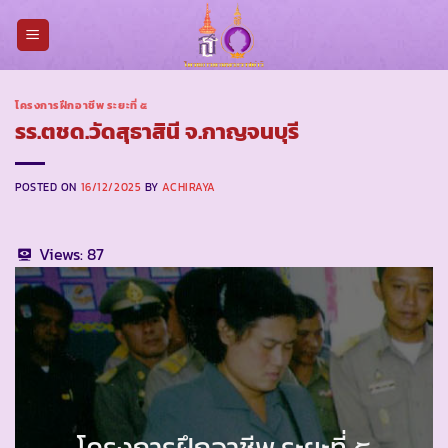
Skip
to
content
โครงการฝึกอาชีพ ระยะที่ ๕
รร.ตชด.วัดสุธาสินี จ.กาญจนบุรี
POSTED ON
16/12/2025
BY
ACHIRAYA
Views:
87
โครงการฝึกอาชีพ ระยะที่ ๕