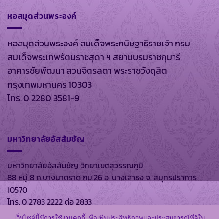
หอสมุดส่วนพระองค์
หอสมุดส่วนพระองค์ สมเด็จพระกนิษฐาธิราชเจ้า กรม
สมเด็จพระเทพรัตนราชสุดา ฯ สยามบรมราชกุมารี
อาคารชัยพัฒนา สวนจิตรลดา พระราชวังดุสิต
กรุงเทพมหานคร 10303
โทร. 0 2280 3581-9
มหาวิทยาลัยอัสสัมชัญ
มหาวิทยาลัยอัสสัมชัญ วิทยาเขตสุวรรณภูมิ
88 หมู่ 8 ถ.บางนาตราด กม.26 อ. บางเสาธง จ. สมุทรปราการ
10570
โทร. 0 2783 2222 ต่อ 2833
เว็บไซต์นี้มีการใช้งานคุกกี้ เพื่อเพิ่มประสิทธิภาพและประสบการณ์ที่ดีใน