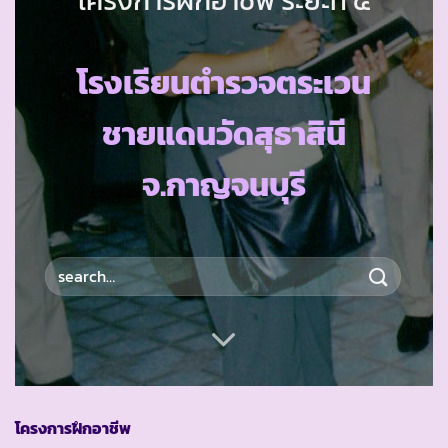
โรงเรียนตำรวจตระเวน
ชายแดนวัดสุธาสินี
จ.กาญจนบุรี
โครงการฝึกอาชีพ