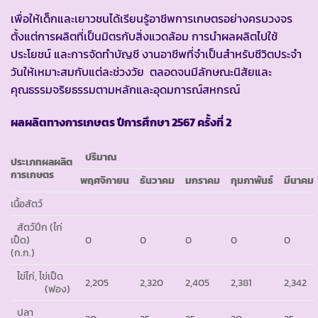
เพื่อให้เด็กและเยาวชนได้เรียนรู้อาชีพการเกษตรอย่างครบวงจร
ตั้งแต่การผลิตที่เป็นมิตรกับสิ่งแวดล้อม การนำผลผลิตไปใช้
ประโยชน์ และการจัดทำบัญชี งานอาชีพที่จำเป็นสำหรับชีวิตประจำ
วันให้เหมาะสมกับแต่ละช่วงวัย ตลอดจนมีลักษณะนิสัยและ
คุณธรรมจริยธรรมตามหลักและอุดมการณ์สหกรณ์
ผลผลิตทางการเกษตร
ปีการศึกษา
2567 ครั้งที่
2
ปริมาณ
ประเภทผลผลิต
การเกษตร
พฤศจิกายน
ธันวาคม
มกราคม
กุมภาพันธ์
มีนาคม
เนื้อสัตว์
สัตว์ปีก (ไก่
เป็ด)
0
0
0
0
0
(ก.ก.)
ไข่ไก่, ไข่เป็ด
2,205
2,320
2,405
2,381
2,342
(ฟอง)
ปลา