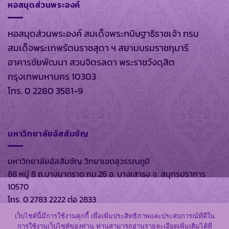
หอสมุดส่วนพระองค์
หอสมุดส่วนพระองค์ สมเด็จพระกนิษฐาธิราชเจ้า กรม
สมเด็จพระเทพรัตนราชสุดา ฯ สยามบรมราชกุมารี
อาคารชัยพัฒนา สวนจิตรลดา พระราชวังดุสิต
กรุงเทพมหานคร 10303
โทร. 0 2280 3581-9
มหาวิทยาลัยอัสสัมชัญ
มหาวิทยาลัยอัสสัมชัญ วิทยาเขตสุวรรณภูมิ
88 หมู่ 8 ถ.บางนาตราด กม.26 อ. บางเสาธง จ. สมุทรปราการ
10570
โทร. 0 2783 2222 ต่อ 2833
เว็บไซต์นี้มีการใช้งานคุกกี้ เพื่อเพิ่มประสิทธิภาพและประสบการณ์ที่ดีใน
การใช้งานเว็บไซต์ของท่าน ท่านสามารถอ่านรายละเอียดเพิ่มเติมได้ที่