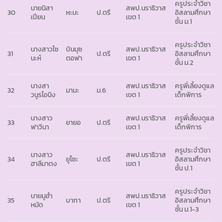
ครูประจำวิชา
นายนิสา
สพป.นราธิวาส
30
หะมะ
ป.ตรี
อิสลามศึกษา
เปียน
เขต 1
ชั้น ม.1
ครูประจำวิชา
นางสาวไซ
บินมุซ
สพป.นราธิวาส
31
ป.ตรี
อิสลามศึกษา
นะห์
ตอฟา
เขต 1
ชั้น ม.2
นางสา
สพป.นราธิวาส
ครูพี่เลี้ยงดูแล
32
มามะ
ม.6
วนูรไอนิง
เขต 1
เด็กพิการ
นางสาว
สพป.นราธิวาส
ครูพี่เลี้ยงดูแล
33
ยายอ
ป.ตรี
ฟาวีนา
เขต 1
เด็กพิการ
ครูประจำวิชา
นางสาว
สพป.นราธิวาส
34
ยูโซะ
ป.ตรี
อิสลามศึกษา
ฮาลีมาตง
เขต 1
ชั้น ป.1
ครูประจำวิชา
นายมูฮำ
สพป.นราธิวาส
35
บากา
ป.ตรี
อิสลามศึกษา
หมัด
เขต 1
ชั้น ม.1-3