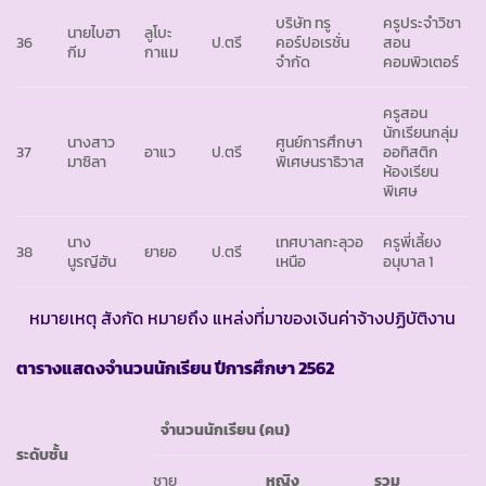
บริษัท ทรู
ครูประจำวิชา
นายไบฮา
ลูโบะ
36
ป.ตรี
คอร์ปอเรชั่น
สอน
กีม
กาแม
จำกัด
คอมพิวเตอร์
ครูสอน
นักเรียนกลุ่ม
นางสาว
ศูนย์การศึกษา
37
อาแว
ป.ตรี
ออทิสติก
มาซิลา
พิเศษนราธิวาส
ห้องเรียน
พิเศษ
นาง
เทศบาลกะลุวอ
ครูพี่เลี้ยง
38
ยายอ
ป.ตรี
นูรญีฮัน
เหนือ
อนุบาล 1
หมายเหตุ สังกัด หมายถึง แหล่งที่มาของเงินค่าจ้างปฏิบัติงาน
ตารางแสดงจำนวนนักเรียน ปีการศึกษา
2562
จำนวนนักเรียน (คน)
ระดับชั้น
ชาย
หญิง
รวม