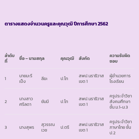
ตารางแสดงจำนวนครูและคุณวุฒิ ปีการศึกษา
2562
ลำดับ
ความรับผิด
ชื่อ – นามสกุล
คุณวุฒิ
สังกัด
ที่
ชอบ
นายมะรี
สพป.นราธิวาส
ผู้อำนวยการ
1
ลีฆะ
ป.โท
เป็ง
เขต 1
โรงเรียน
ครูประจำวิชา
นางสาว
สพป.นราธิวาส
2
ยัมมี
ป.โท
สังคมศึกษา
ศรีลดา
เขต 1
ชั้น ม.1-ม.3
ครูประจำวิชา
สุวรรณ
สพป.นราธิวาส
3
นางสุพร
ป.ตรี
ภาษาไทย ชั้น
เวช
เขต 1
ป.2