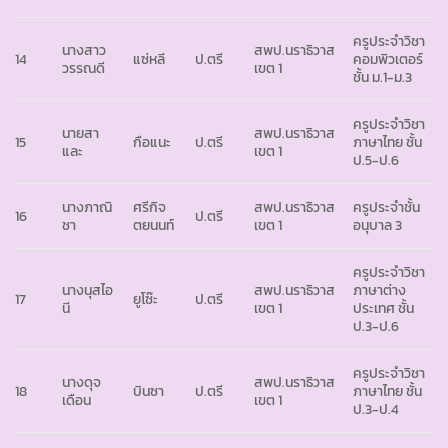
ครูประจำวิชา
นางสาว
สพป.นราธิวาส
14
แซ่หลี
ป.ตรี
คอมพิวเตอร์
วรรณดี
เขต 1
ชั้น ม.1-ม.3
ครูประจำวิชา
นายสา
สพป.นราธิวาส
15
กือแนะ
ป.ตรี
ภาษาไทย ชั้น
และ
เขต 1
ป.5-ป.6
นางภาณิ
ศรีกิจ
สพป.นราธิวาส
ครูประจำชั้น
16
ป.ตรี
ชา
ตยนนท์
เขต 1
อนุบาล 3
ครูประจำวิชา
นางนุสไอ
สพป.นราธิวาส
ภาษาต่าง
17
ยูโซ๊ะ
ป.ตรี
นี
เขต 1
ประเทศ ชั้น
ป.3-ป.6
ครูประจำวิชา
นางดุจ
สพป.นราธิวาส
18
บินซา
ป.ตรี
ภาษาไทย ชั้น
เดือน
เขต 1
ป.3-ป.4