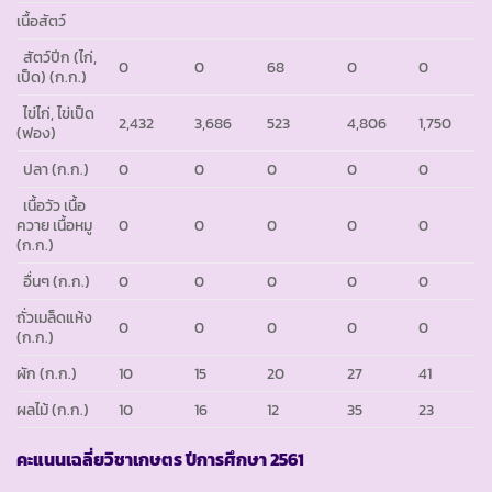
เนื้อสัตว์
สัตว์ปีก (ไก่,
0
0
68
0
0
เป็ด)
(ก.ก.)
ไข่ไก่, ไข่เป็ด
2,432
3,686
523
4,806
1,750
(ฟอง)
ปลา
(ก.ก.)
0
0
0
0
0
เนื้อวัว เนื้อ
ควาย เนื้อหมู
0
0
0
0
0
(ก.ก.)
อื่นๆ
(ก.ก.)
0
0
0
0
0
ถั่วเมล็ดแห้ง
0
0
0
0
0
(ก.ก.)
ผัก
(ก.ก.)
10
15
20
27
41
ผลไม้
(ก.ก.)
10
16
12
35
23
คะแนนเฉลี่ยวิชาเกษตร ปีการศึกษา 2561