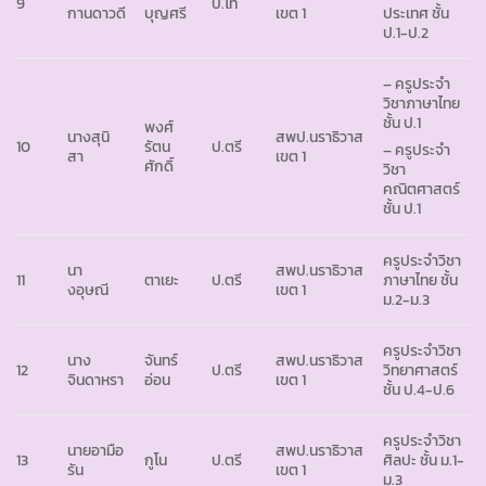
9
ป.โท
กานดาวดี
บุญศรี
เขต 1
ประเทศ ชั้น
ป.1-ป.2
– ครูประจำ
วิชาภาษาไทย
ชั้น ป.1
พงศ์
นางสุนิ
สพป.นราธิวาส
10
รัตน
ป.ตรี
– ครูประจำ
สา
เขต 1
ศักดิ์
วิชา
คณิตศาสตร์
ชั้น ป.1
ครูประจำวิชา
นา
สพป.นราธิวาส
11
ตาเยะ
ป.ตรี
ภาษาไทย ชั้น
งอุษณี
เขต 1
ม.2-ม.3
ครูประจำวิชา
นาง
จันทร์
สพป.นราธิวาส
12
ป.ตรี
วิทยาศาสตร์
จินดาหรา
อ่อน
เขต 1
ชั้น ป.4-ป.6
ครูประจำวิชา
นายอามือ
สพป.นราธิวาส
13
กูโน
ป.ตรี
ศิลปะ ชั้น ม.1-
รัน
เขต 1
ม.3