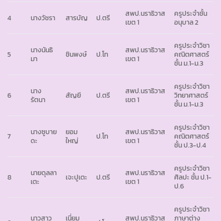
สพป.นราธิวาส
ครูประจำชั้น
4
นางวัชรา
สารบัญ
ป.ตรี
เขต 1
อนุบาล 2
ครูประจำวิชา
นางนันธิ
สพป.นราธิวาส
5
ชินพงษ์
ป.โท
คณิตศาสตร์
มา
เขต 1
ชั้น ม.1-ม.3
ครูประจำวิชา
นาง
สพป.นราธิวาส
6
สัญยี
ป.ตรี
วิทยาศาสตร์
รัตนา
เขต 1
ชั้น ม.1-ม.3
ครูประจำวิชา
นางซูบาย
ยอม
สพป.นราธิวาส
7
ป.โท
คณิตศาสตร์
ดะ
ใหญ่
เขต 1
ชั้น ป.3-ป.4
ครูประจำวิชา
นายดุลลา
สพป.นราธิวาส
8
เจะปูเตะ
ป.ตรี
ศิลปะ ชั้น ป.1-
เตะ
เขต 1
ป.6
ครูประจำวิชา
นาวสาว
เนี่ยม
สพป.นราธิวาส
ภาษาต่าง