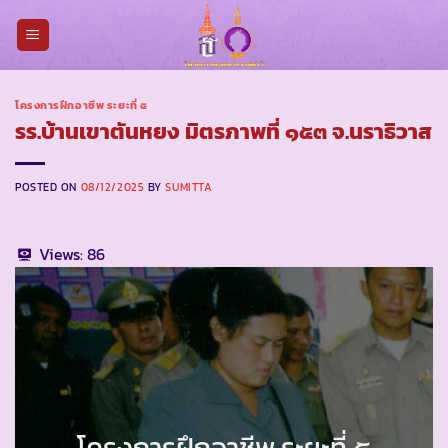
Skip
to
content
โครงการฝึกอาชีพ ระยะที่ ๕
รร.บ้านเขาตันหยง มิตรภาพที่ ๑๕๓ จ.นราธิวาส
POSTED ON
08/12/2025
BY
SUMITTA
Views:
86
โครงการฝึกอาชีพ ระยะที่ ๕