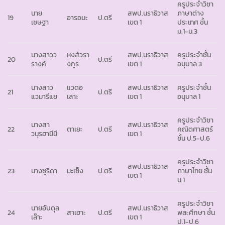
ครูประจำวิชา
นาย
สพป.นราธิวาส
ภาษาต่าง
19
อารอมะ
ป.ตรี
เชษฐา
เขต 1
ประเทศ ชั้น
ม.1-ม.3
นางสาวว
หงส์วรา
สพป.นราธิวาส
ครูประจำชั้น
20
ป.ตรี
รางค์
งกูร
เขต 1
อนุบาล 3
นางสาว
แวดอ
สพป.นราธิวาส
ครูประจำชั้น
21
ป.ตรี
แวมารีแย
เลาะ
เขต 1
อนุบาล 1
ครูประจำวิชา
นางสา
สพป.นราธิวาส
22
ตาเยะ
ป.ตรี
คณิตศาสตร์
วนุรฮามีมี
เขต 1
ชั้น ป.5-ป.6
ครูประจำวิชา
สพป.นราธิวาส
23
นางซูรีดา
มะเซ็ง
ป.ตรี
ภาษาไทย ชั้น
เขต 1
ม.1
ครูประจำวิชา
นายอับดุล
สพป.นราธิวาส
24
สาเฮาะ
ป.ตรี
พละศึกษา ชั้น
เล๊าะ
เขต 1
ป.1-ป.6