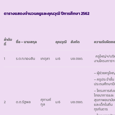
ตารางแสดงจำนวนครูและคุณวุฒิ ปีการศึกษา
2562
ลำดับ
ชื่อ – นามสกุล
คุณวุฒิ
สังกัด
ความรับผิดช
ที่
ครูใหญ่ฯ/บริ
1
ร.ต.ท.ทองสิน
เกตุลา
ม.6
บช.ตชด.
งานโครงการฯ
– ผู้ช่วยครูใหญ
– ครูประจำชั้น
ประถมศึกษาปีที
– โครงการส่งเ
โภชนาการและ
ศุภางค์
สุขภาพอนามัย
2
ด.ต.รัฐพล
ม.6
บช.ตชด.
กูล
และเด็กในถิ่น
ทุรกันดาร