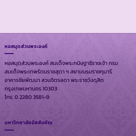
หอสมุดส่วนพระองค์
หอสมุดส่วนพระองค์ สมเด็จพระกนิษฐาธิราชเจ้า กรม
สมเด็จพระเทพรัตนราชสุดา ฯ สยามบรมราชกุมารี
อาคารชัยพัฒนา สวนจิตรลดา พระราชวังดุสิต
กรุงเทพมหานคร 10303
โทร. 0 2280 3581-9
มหาวิทยาลัยอัสสัมชัญ