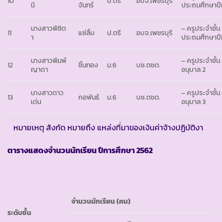
10
ป.ตรี
อบจ.เพชรบุรี
นี
จันทร์
ประถมศึกษาปีที
นางสาวพิชิต
– ครูประจำชั้น
11
แซ่ลิ้ม
ป.ตรี
อบจ.เพชรบุรี
า
ประถมศึกษาปีที
นางสาวพิมพ์
– ครูประจำชั้น
12
ชิ้นทอง
ม.6
บช.ตชด.
ญาดา
อนุบาล 2
นางสาวดาว
– ครูประจำชั้น
13
กอพันธ์
ม.6
บช.ตชด.
เด่น
อนุบาล 3
หมายเหตุ สังกัด หมายถึง แหล่งที่มาของเงินค่าจ้างปฏิบัติงา
ตารางแสดงจำนวนนักเรียน ปีการศึกษา
2562
จำนวนนักเรียน (คน)
ระดับชั้น