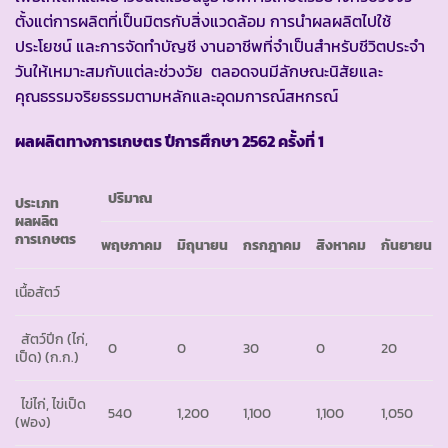
ตั้งแต่การผลิตที่เป็นมิตรกับสิ่งแวดล้อม การนำผลผลิตไปใช้
ประโยชน์ และการจัดทำบัญชี งานอาชีพที่จำเป็นสำหรับชีวิตประจำ
วันให้เหมาะสมกับแต่ละช่วงวัย ตลอดจนมีลักษณะนิสัยและ
คุณธรรมจริยธรรมตามหลักและอุดมการณ์สหกรณ์
ผลผลิตทางการเกษตร ปีการศึกษา 2562 ครั้งที่ 1
ปริมาณ
ประเภท
ผลผลิต
การเกษตร
พฤษภาคม
มิถุนายน
กรกฎาคม
สิงหาคม
กันยายน
เนื้อสัตว์
สัตว์ปีก (ไก่,
0
0
30
0
20
เป็ด)
(ก.ก.)
ไข่ไก่, ไข่เป็ด
540
1,200
1,100
1,100
1,050
(ฟอง)