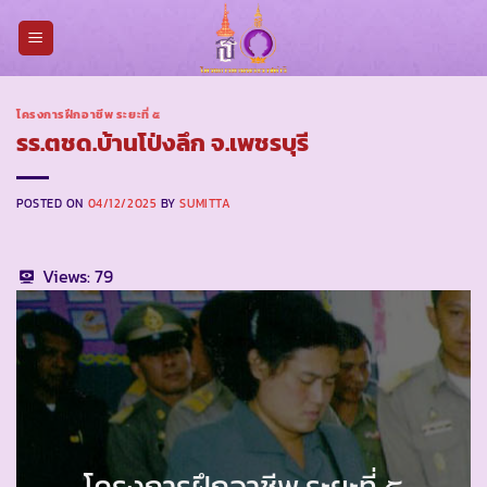
Skip
to
content
โครงการฝึกอาชีพ ระยะที่ ๕
รร.ตชด.บ้านโป่งลึก จ.เพชรบุรี
POSTED ON
04/12/2025
BY
SUMITTA
Views:
79
โครงการฝึกอาชีพ ระยะที่ ๕