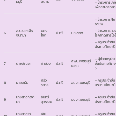
มยุรี
สบาย
– โครงการเก
เพื่ออาหารกลา
– โครงการฝึก
อาชีพ
ส.ต.ต.หญิง
แดง
– โครงการคว
6
ป.ตรี
บช.ตชด.
จันทิมา
โชติ
โรคขาดสารไอโ
– ครูประจำชั้น
ประถมศึกษาปีที
– ผู้ช่วยครูปร
สพป.เพชรบุรี
7
นายบัญชา
คำม่วง
ป.ตรี
ชั้นประถมศึกษา
เขต 2
5
ศรีว
– ครูประจำชั้น
8
นายดนัย
ป.ตรี
อบจ.เพชรบุรี
รสาร
ประถมศึกษาปีที
นางสาวกิตติ
อินทร์
– ครูประจำชั้น
9
ป.ตรี
อบจ.เพชรบุรี
มา
สุวรรณ
ประถมศึกษาปีที
นางสาวรา
เจิม
– ครูประจำชั้น