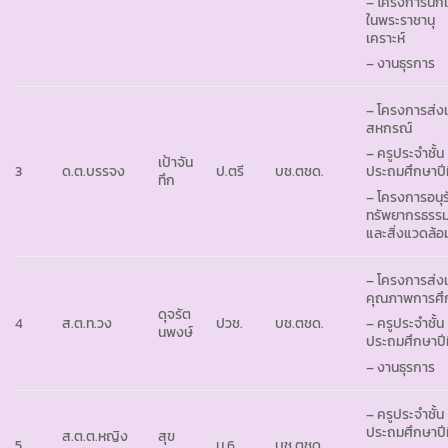
– โครงการนักเ
ในพระราชานุ
เคราะห์
– งานธุรการ
– โครงการส่งเ
สหกรณ์
– ครูประจำชั้น
เป้าจัน
3
ด.ต.บรรจง
ป.ตรี
บช.ตชด.
ประถมศึกษาปีที
ทึก
– โครงการอนุร
ทรัพยากรธรรม
และสิ่งแวดล้อ
– โครงการส่งเ
คุณภาพการศึ
ดุจรัต
4
ส.ต.ท.วง
ปวช.
บช.ตชด.
– ครูประจำชั้น
นพงษ์
ประถมศึกษาปีที
– งานธุรการ
– ครูประจำชั้น
ประถมศึกษาปีที
ส.ต.ต.หญิง
สุข
5
ม.6
บช.ตชด.