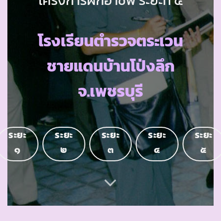
โรงเรียนตำรวจตระเวน
ชายแดนบ้านโป่งลึก
จ.เพชรบุรี
ระยะ
ระยะ
ระยะ
ระยะ
ระยะ
๑
๒
๓
๔
๕