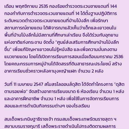
เดือน พฤศจิกายน 2535 กองร้อยตำรวจตระเวนชายแดนที่ 144
กองกำกับการตำรวจตระเวนชายแดนที่ 14 ได้ตั้งฐานปฏิบัติการ
ระดับหมวดตำรวจตระเวนชายแดนที่บ้านโป่งลึก เพื่อรักษา
สถานการณ์ชายแดน ได้พิจารณาแล้วเห็นว่าเด็กและเยาวชนใน
พื้นที่บ้านโป่งลึกไม่มีสถานที่ศึกษาเล่าเรียน จึงได้ร่วมกับอุทยาน
แห่งชาติแก่งกระจาน จัดตั้ง “ศูนย์ส่งเสริมการศึกษาบ้านโป่งลึก
ขึ้น” เพื่อแก้ปัญหาเยาวชนไม่รู้หนังสือ และเพื่อความมั่นคงตาม
แนวชายแดน โดยได้เปิดการเรียนการสอนเมื่อเดือนมกราคม 2536
โดยคณะกรรมการหมู่บ้านได้จัดสรรที่ดินสาธารณะประโยชน์ สร้าง
อาคารเรียนชั่วคราวหลังคามุงหญ้าแฝก จำนวน 2 หลัง
วันที่ 11 เมษายน 2547 สโมสรไลออนส์ดุสิต ได้จัดทำโครงการ “ดุสิต
ตามรอยพ่อ” จัดสร้างอาคารเรียนขนาด 6 ห้องเรียน จำนวน 1 หลัง
และอาคารฝึกอาชีพ จำนวน 1 หลัง เพื่อใช้ในการจัดการเรียนการ
สอนและการดำเนินกิจกรรมต่างๆ ของโรงเรียน
สมเด็จพระกนิษฐาธิราชเจ้า กรมสมเด็จพระเทพรัตนราชสุดา ฯ
สยามบรมราชกุมารี เสด็จพระราชดำเนินไปทรงติดตามผลการ