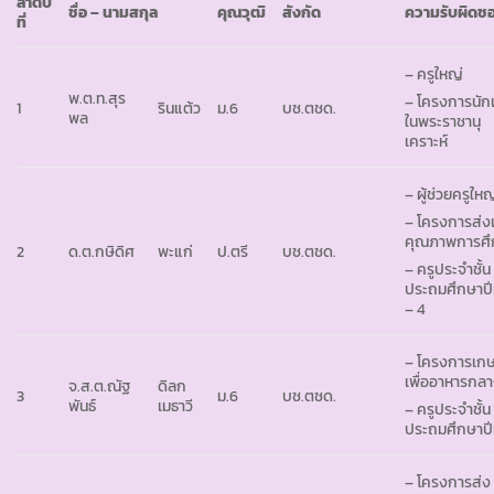
ลำดับ
ชื่อ – นามสกุล
คุณวุฒิ
สังกัด
ความรับผิดช
ที่
– ครูใหญ่
พ.ต.ท.สุร
– โครงการนักเ
1
รินแต้ว
ม.6
บช.ตชด.
พล
ในพระราชานุ
เคราะห์
– ผู้ช่วยครูใหญ
– โครงการส่ง
คุณภาพการศึ
2
ด.ต.กษิดิศ
พะแก่
ป.ตรี
บช.ตชด.
– ครูประจำชั้น
ประถมศึกษาปีที
– 4
– โครงการเก
เพื่ออาหารกลา
จ.ส.ต.ณัฐ
ดิลก
3
ม.6
บช.ตชด.
พันธ์
เมธาวี
– ครูประจำชั้น
ประถมศึกษาปีที
– โครงการส่ง