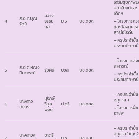
เสริมสุขภาพแ
อนามัยแม่และ
เด็กฯ
สว่าง
ส.ต.ท.บุญ
4
ธรรม
ม.6
บช.ตชด.
– โครงการคว
รัตน์
กุล
และป้องกันโร
สารไอโอดีน
– ครูประจำชั้น
ประถมศึกษาปีท
– โครงการส่ง
สหกรณ์
ส.ต.ต.หญิง
5
รุ่งศิริ
ปวส.
บช.ตชด.
ปิยาภรณ์
– ครูประจำชั้น
ประถมศึกษาปีที
– ครูประจำชั้น
นุรักษ์
อนุบาล 3
นางสาว
6
วิบูล
ป.ตรี
บช.ตชด.
บังอร
– โครงการฝึก
พงษ์
อาชีพ
– ครูประจำชั้น
อนุบาล 1 และ 2
นางสาวสุ
ชาตรี
7
ม.6
บช.ตชด.