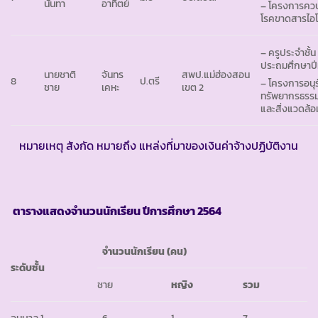
นันทา
อาทิตย์
– โครงการคว
โรคขาดสารไอโ
– ครูประจำชั้น
ประถมศึกษาปีที
นายชาติ
จันทร
สพป.แม่ฮ่องสอน
8
ป.ตรี
– โครงการอนุร
ชาย
เคหะ
เขต 2
ทรัพยากรธรรม
และสิ่งแวดล้อ
หมายเหตุ สังกัด หมายถึง แหล่งที่มาของเงินค่าจ้างปฏิบัติงาน
ตารางแสดงจำนวนนักเรียน ปีการศึกษา
2564
จำนวนนักเรียน (คน)
ระดับชั้น
ชาย
หญิง
รวม
อนุบาล 1
6
1
7