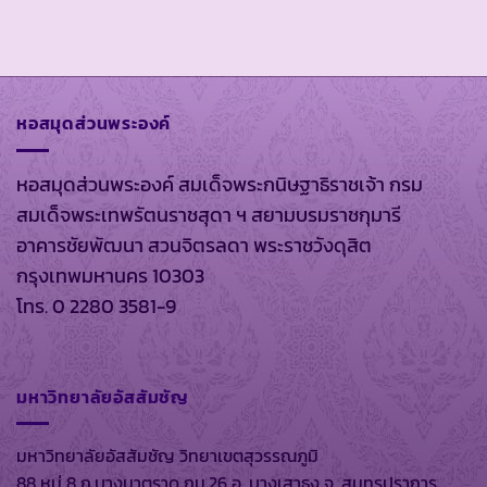
หอสมุดส่วนพระองค์
หอสมุดส่วนพระองค์ สมเด็จพระกนิษฐาธิราชเจ้า กรม
สมเด็จพระเทพรัตนราชสุดา ฯ สยามบรมราชกุมารี
อาคารชัยพัฒนา สวนจิตรลดา พระราชวังดุสิต
กรุงเทพมหานคร 10303
โทร. 0 2280 3581-9
มหาวิทยาลัยอัสสัมชัญ
มหาวิทยาลัยอัสสัมชัญ วิทยาเขตสุวรรณภูมิ
88 หมู่ 8 ถ.บางนาตราด กม.26 อ. บางเสาธง จ. สมุทรปราการ