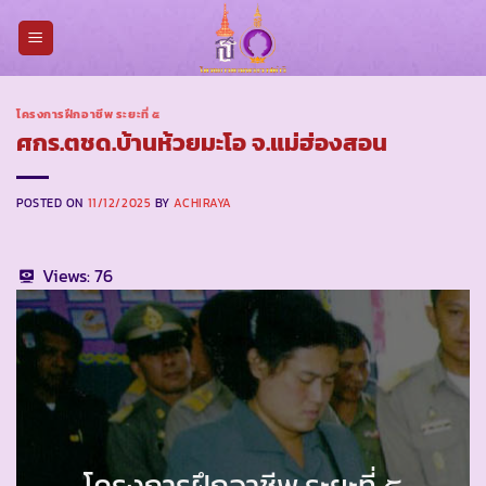
Skip
to
content
โครงการฝึกอาชีพ ระยะที่ ๕
ศกร.ตชด.บ้านห้วยมะโอ จ.แม่ฮ่องสอน
POSTED ON
11/12/2025
BY
ACHIRAYA
Views:
76
โครงการฝึกอาชีพ ระยะที่ ๕