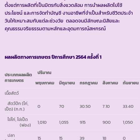
ตั้งแต่การผลิตที่เป็นมิตรกับสิ่งแวดล้อม การนำผลผลิตไปใช้
ประโยชน์ และการจัดทำบัญชี งานอาชีพที่จำเป็นสำหรับชีวิตประจำ
วันให้เหมาะสมกับแต่ละช่วงวัย ตลอดจนมีลักษณะนิสัยและ
คุณธรรมจริยธรรมตามหลักและอุดมการณ์สหกรณ์
ผลผลิตทางการเกษตร
ปีการศึกษา
2564 ครั้งที่ 1
ปริมาณ
ประเภทผลผลิต
การเกษตร
พฤษภาคม
มิถุนายน
กรกฎาคม
สิงหาคม
กันยายน
เนื้อสัตว์
สัตว์ปีก (ไก่,
0
70
30.50
7.10
33.40
เป็ด) (ก.ก.)
ไข่ไก่, ไข่เป็ด
1,010
1,055
915
900
1,050
(ฟอง)
ปลา
15
15
39
18
0