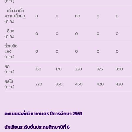
(ก.ก.)
เนื้อวัว เนื้อ
ควาย เนื้อหมู
0
0
60
0
0
(ก.ก.)
อื่นๆ
0
0
0
0
0
(ก.ก.)
ถั่วเมล็ด
แห้ง
0
0
0
0
0
(ก.ก.)
ผัก
150
170
320
325
390
(ก.ก.)
ผลไม้
220
350
460
420
420
(ก.ก.)
คะแนนเฉลี่ยวิชาเกษตร ปีการศึกษา
2563
นักเรียนระดับชั้นประถมศึกษาปีที่ 6