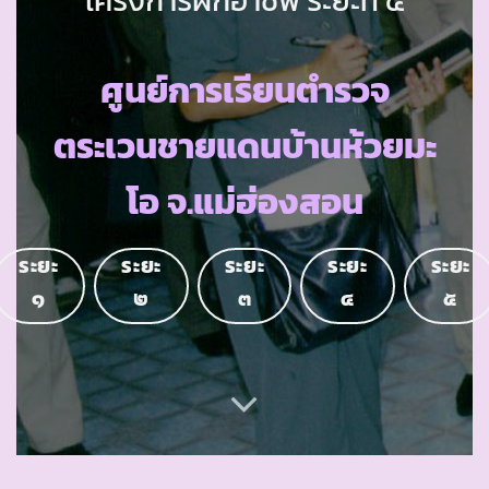
ศูนย์การเรียนตำรวจ
ตระเวนชายแดนบ้านห้วยมะ
โอ จ.แม่ฮ่องสอน
ระยะ
ระยะ
ระยะ
ระยะ
ระยะ
๑
๒
๓
๔
๕