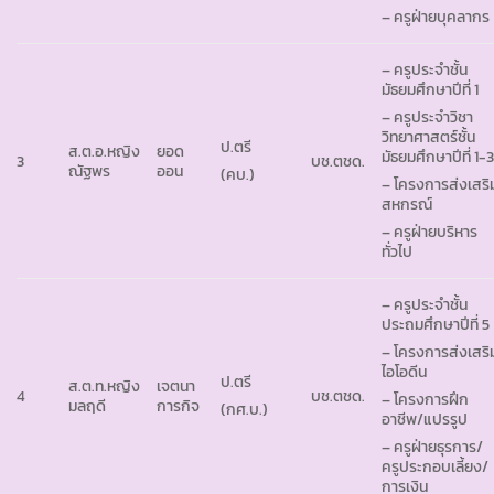
– ครูฝ่ายบุคลากร
– ครูประจำชั้น
มัธยมศึกษาปีที่ 1
– ครูประจำวิชา
วิทยาศาสตร์ชั้น
ป.ตรี
ส.ต.อ.หญิง
ยอด
มัธยมศึกษาปีที่ 1-
3
บช.ตชด.
ณัฐพร
ออน
(คบ.)
– โครงการส่งเสริ
สหกรณ์
– ครูฝ่ายบริหาร
ทั่วไป
– ครูประจำชั้น
ประถมศึกษาปีที่ 5
– โครงการส่งเสริ
ไอโอดีน
ป.ตรี
ส.ต.ท.หญิง
เจตนา
4
บช.ตชด.
– โครงการฝึก
มลฤดี
การกิจ
(กศ.บ.)
อาชีพ/แปรรูป
– ครูฝ่ายธุรการ/
ครูประกอบเลี้ยง/
การเงิน