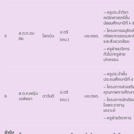
– ครูประจำวิชา
คณิตศาสตร์ชั้น
มัธยมศึกษาปีที่ 1-
– โครงการอนุรักษ
ป.ตรี
ส.ต.ท.วระ
5
โสดบ้ง
บช.ตชด.
ทรัพยากรธรรมชาต
ชัย
(คบ.)
และสิ่งแวดล้อม
– ครูฝ่ายบริหาร
ทั่วไป/ครูฝ่าย
ปกครอง
– ครูประจำชั้น
ประถมศึกษาปีที่ 4
– โครงการส่งเสริ
ป.ตรี
คุณภาพการศึกษ
ส.ต.ท.หญิง
6
ตาวันดี
บช.ตชด.
วรพิชชา
(คบ.)
– โครงการนักเรีย
ในพระราชานุ
เคราะห์
– ครูฝ่ายวิชาการ
ลำดับ