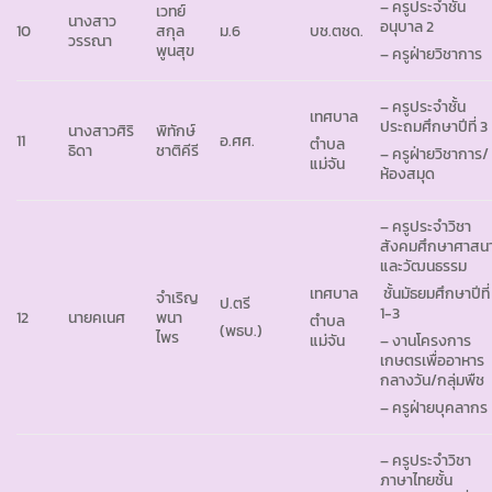
– ครูประจำชั้น
เวทย์
นางสาว
อนุบาล 2
10
สกุล
ม.6
บช.ตชด.
วรรณา
พูนสุข
– ครูฝ่ายวิชาการ
– ครูประจำชั้น
เทศบาล
ประถมศึกษาปีที่ 3
นางสาวศิริ
พิทักษ์
11
อ.ศศ.
ตำบล
ธิดา
ชาติคีรี
– ครูฝ่ายวิชาการ/
แม่จัน
ห้องสมุด
– ครูประจำวิชา
สังคมศึกษาศาสน
และวัฒนธรรม
เทศบาล
ชั้นมัธยมศึกษาปีที่
จำเริญ
ป.ตรี
1-3
12
นายคเนศ
พนา
ตำบล
(พธบ.)
ไพร
แม่จัน
– งานโครงการ
เกษตรเพื่ออาหาร
กลางวัน/กลุ่มพืช
– ครูฝ่ายบุคลากร
– ครูประจำวิชา
ภาษาไทยชั้น