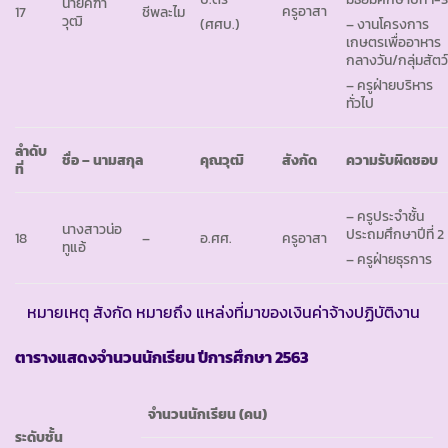
นายคฑา
ครูอาสา
17
ชีพละไม
วุฒิ
(ศศบ.)
– งานโครงการ
เกษตรเพื่ออาหาร
กลางวัน/กลุ่มสัตว
– ครูฝ่ายบริหาร
ทั่วไป
ลำดับ
ชื่อ – นามสกุล
คุณวุฒิ
สังกัด
ความรับผิดชอบ
ที่
– ครูประจำชั้น
นางสาวน่อ
ประถมศึกษาปีที่ 2
18
–
อ.ศศ.
ครูอาสา
ทูแอ้
– ครูฝ่ายธุรการ
หมายเหตุ สังกัด หมายถึง แหล่งที่มาของเงินค่าจ้างปฏิบัติงาน
ตารางแสดงจำนวนนักเรียน ปีการศึกษา
2563
จำนวนนักเรียน (คน)
ระดับชั้น