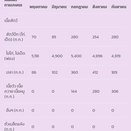
การเกษตร
พฤษภาคม
มิถุนายน
กรกฎาคม
สิงหาคม
กันยายน
เนื้อสัตว์
สัตว์ปีก (ไก่,
70
85
280
254
280
เป็ด)
(ก.ก.)
ไข่ไก่, ไข่เป็ด
5,118
4,900
5,400
4,896
4,819
(ฟอง)
ปลา
(ก.ก.)
86
102
360
412
189
เนื้อวัว เนื้อ
ควาย เนื้อหมู
0
0
144
280
306
(ก.ก.)
อื่นๆ
(ก.ก.)
0
0
0
0
0
ถั่วเมล็ดแห้ง
0
0
0
0
0
(ก.ก.)