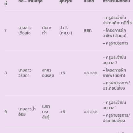
ชื่อ – นามสกุล
คุณวุฒิ
สังกัด
ความรับผิดชอบ
ที่
– ครูประจำชั้น
ประถมศึกษาปีที่ 6
นางสาว
กันทะ
ป.ตรี
7
สสท.
– โครงการฝึก
เตือนใจ
ถ้ำ
(ศศ.บ.)
อาชีพ (ตัดผม)
– ครูฝ่ายธุรการ
– ครูประจำชั้น
อนุบาล 3
นางสาว
สาคร
– โครงการฝึก
8
ม.6
บช.ตชด.
วิรัชดา
อมรสุข
อาชีพ (ทอผ้า)
– ครูฝ่ายธุรการ/
ประกอบเลี้ยง
– ครูประจำชั้น
เมฆา
อนุบาล 1
นางสาวน้ำ
9
กระ
ม.6
บช.ตชด.
อ้อย
– ครูฝ่ายธุรการ/
สินธุ์
ประกอบเลี้ยง