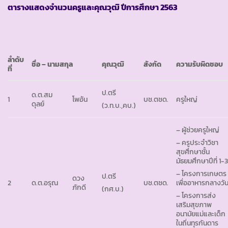
ตารางแสดงจำนวนครูและคุณวุฒิ ปีการศึกษา
2563
ลำดับ
ชื่อ – นามสกุล
คุณวุฒิ
สังกัด
ความรับผิดชอบ
ที่
ป.ตรี
ด.ต.สม
1
โพอ้น
บช.ตชด.
ครูใหญ่
ดุลย์
(ว.ท.บ.,คบ.)
– ผู้ช่วยครูใหญ่
– ครูประจำวิชา
สุขศึกษาชั้น
มัธยมศึกษาปีที่ 1-
– โครงการเกษตร
ป.ตรี
ดวง
2
ด.ต.อรุณ
บช.ตชด.
เพื่ออาหารกลางวั
ภักดี
(กศ.บ.)
– โครงการส่ง
เสริมสุขภาพ
อนามัยแม่และเด็ก
ในถิ่นทุรกันดาร