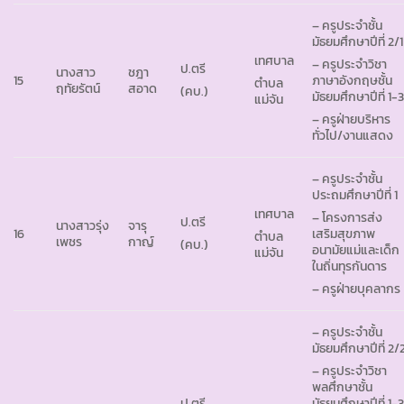
– ครูประจำชั้น
มัธยมศึกษาปีที่ 2/1
เทศบาล
– ครูประจำวิชา
ป.ตรี
นางสาว
ชฎา
15
ภาษาอังกฤษชั้น
ตำบล
ฤทัยรัตน์
สอาด
(คบ.)
มัธยมศึกษาปีที่ 1-
แม่จัน
– ครูฝ่ายบริหาร
ทั่วไป/งานแสดง
– ครูประจำชั้น
ประถมศึกษาปีที่ 1
เทศบาล
– โครงการส่ง
ป.ตรี
นางสาวรุ่ง
จารุ
16
เสริมสุขภาพ
ตำบล
เพชร
กาญ์
(คบ.)
อนามัยแม่และเด็ก
แม่จัน
ในถิ่นทุรกันดาร
– ครูฝ่ายบุคลากร
– ครูประจำชั้น
มัธยมศึกษาปีที่ 2/
– ครูประจำวิชา
พลศึกษาชั้น
ป.ตรี
มัธยมศึกษาปีที่ 1-