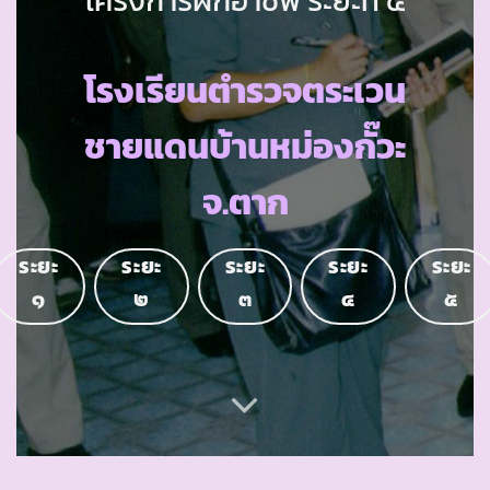
โรงเรียนตำรวจตระเวน
ชายแดนบ้านหม่องกั๊วะ
จ.ตาก
ระยะ
ระยะ
ระยะ
ระยะ
ระยะ
๑
๒
๓
๔
๕