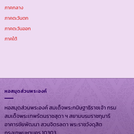
ภาคกลาง
ภาคตะวันตก
ภาคตะวันออก
ภาคใต้
หอสมุดส่วนพระองค์
หอสมุดส่วนพระองค์ สมเด็จพระกนิษฐาธิราชเจ้า กรม
สมเด็จพระเทพรัตนราชสุดา ฯ สยามบรมราชกุมารี
อาคารชัยพัฒนา สวนจิตรลดา พระราชวังดุสิต
กรุงเทพมหานคร 10303