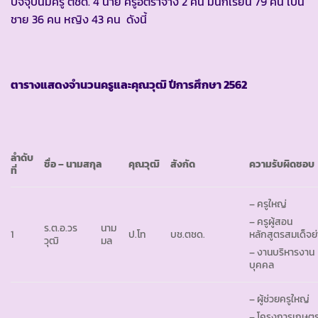
ปัจจุบันมีครู ตชด. 4 นาย ครูอัตราจ้าง 2 คน มีนักเรียน 79 คน เป็น
ชาย 36 คน หญิง 43 คน ดังนี้
ตารางแสดงจำนวนครูและคุณวุฒิ ปีการศึกษา
2562
ลำดับ
ชื่อ – นามสกุล
คุณวุฒิ
สังกัด
ความรับผิดชอบ
ที่
– ครูใหญ่
– ครูผู้สอน
ร.ต.อ.วร
นาม
1
ป.โท
บช.ตชด.
หลักสูตรสมเด็จย่
วุฒิ
มล
– งานบริหารงาน
บุคคล
– ผู้ช่วยครูใหญ่
– โครงการเกษต