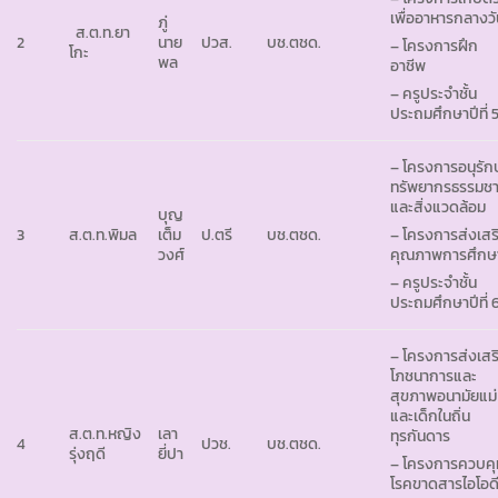
เพื่ออาหารกลางว
ภู่
ส.ต.ท.ยา
2
นาย
ปวส.
บช.ตชด.
– โครงการฝึก
โกะ
พล
อาชีพ
– ครูประจำชั้น
ประถมศึกษาปีที่ 
– โครงการอนุรักษ
ทรัพยากรธรรมชา
และสิ่งแวดล้อม
บุญ
3
ส.ต.ท.พิมล
เต็ม
ป.ตรี
บช.ตชด.
– โครงการส่งเสร
วงศ์
คุณภาพการศึกษ
– ครูประจำชั้น
ประถมศึกษาปีที่ 
– โครงการส่งเสร
โภชนาการและ
สุขภาพอนามัยแม่
และเด็กในถิ่น
ส.ต.ท.หญิง
เลา
ทุรกันดาร
4
ปวช.
บช.ตชด.
รุ่งฤดี
ยี่ปา
– โครงการควบคุ
โรคขาดสารไอโอด