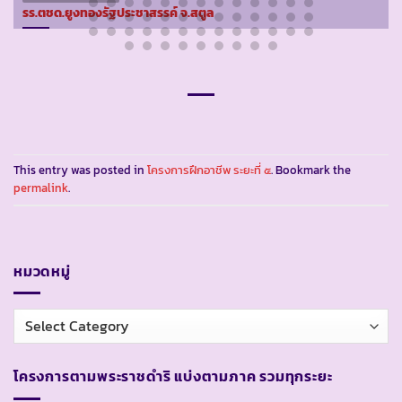
รร.ตชด.ยูงทองรัฐประชาสรรค์ จ.สตูล
This entry was posted in
โครงการฝึกอาชีพ ระยะที่ ๕
. Bookmark the
permalink
.
หมวดหมู่
หมวด
หมู่
โครงการตามพระราชดำริ แบ่งตามภาค รวมทุกระยะ