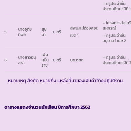
– ครูประจำชั้น
ประถมศึกษาปีที่ 1
– โครงการส่งเสร
สพป.แม่ฮ่องสอน
สหกรณ์
นางอุทัย
สุข
5
ป.ตรี
ทิพย์
มา
เขต 1
– ครูประจำชั้น
อนุบาล 1 และ 2
เพ็ง
นางสาวอนุ
– ครูประจำชั้น
6
หมื่น
ป.ตรี
บช.ตชด.
สรา
ประถมศึกษาปีที่ 
ราช
หมายเหตุ สังกัด หมายถึง แหล่งที่มาของเงินค่าจ้างปฏิบัติงาน
ตารางแสดงจำนวนนักเรียน ปีการศึกษา
2562