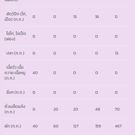
สัตว์ปีก (ไก่,
0
0
13
18
0
เป็ด)
(ก.ก.)
ไข่ไก่, ไข่เป็ด
0
0
0
0
0
(ฟอง)
ปลา
(ก.ก.)
0
0
0
0
13
เนื้อวัว เนื้อ
ควาย เนื้อหมู
40
0
0
0
0
(ก.ก.)
อื่นๆ
(ก.ก.)
0
0
0
0
0
ถั่วเมล็ดแห้ง
0
20
20
48
70
(ก.ก.)
ผัก
(ก.ก.)
40
60
127
159
467