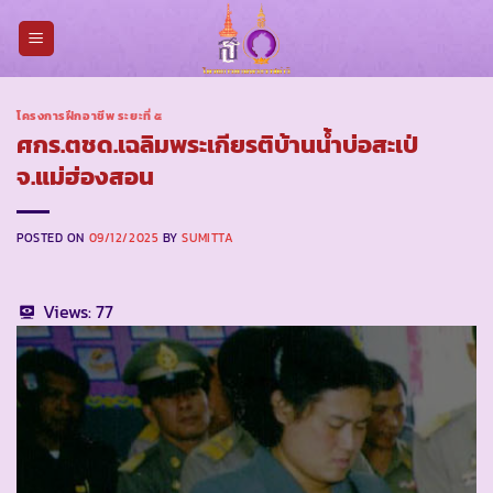
Skip
to
content
โครงการฝึกอาชีพ ระยะที่ ๕
ศกร.ตชด.เฉลิมพระเกียรติบ้านน้ำบ่อสะเป่
จ.แม่ฮ่องสอน
POSTED ON
09/12/2025
BY
SUMITTA
Views:
77