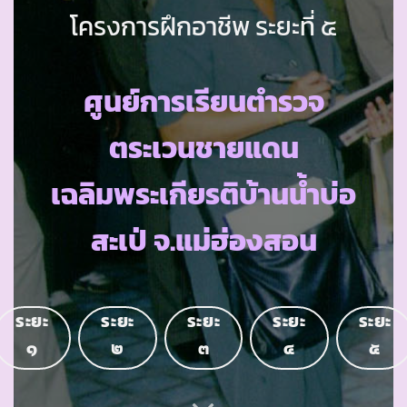
โครงการฝึกอาชีพ ระยะที่ ๕
ศูนย์การเรียนตำรวจ
ตระเวนชายแดน
เฉลิมพระเกียรติบ้านน้ำบ่อ
สะเป่ จ.แม่ฮ่องสอน
ระยะ
ระยะ
ระยะ
ระยะ
ระยะ
๑
๒
๓
๔
๕