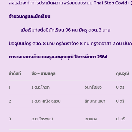
ลงแล้วจะทำการประเมินความพร้อมของระบบ Thai Stop Covid+ (TS
จำนวนครูและนักเรียน
เมื่อเริ่มก่อตั้งมีนักเรียน 96 คน มีครู ตชด. 3 นาย
ปัจจุบันมีครู ตชด. 8 นาย ครูอัตราจ้าง 8 คน ครูจิตอาสา 2 คน มีน
ตารางแสดงจำนวนครูและคุณวุฒิ ปีการศึกษา
2564
ลำดับที่
ชื่อ – นามสกุล
คุณวุฒิ
1
ร.ต.อ.โกวิท
จันทร์เขียว
ป.ตรี
2
ร.ต.ต.หญิง ฉลวย
ลักษณะเลขา
ป.ตรี
3
ด.ต.วัชรพงษ์
เขาแดง
ป. ตรี