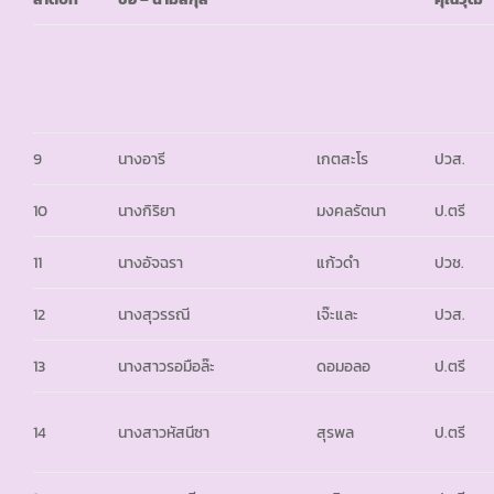
9
นางอารี
เกตสะโร
ปวส.
10
นางกิริยา
มงคลรัตนา
ป.ตรี
11
นางอัจฉรา
แก้วดำ
ปวช.
12
นางสุวรรณี
เจ๊ะและ
ปวส.
13
นางสาวรอมือล๊ะ
ดอมอลอ
ป.ตรี
14
นางสาวหัสนีซา
สุรพล
ป.ตรี