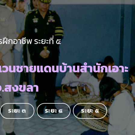
ฝึกอาชีพ ระยะที่ ๕
เวนชายแดนบ้านสำนักเอาะ
จ.สงขลา
ระยะ ๓
ระยะ ๔
ระยะ ๕