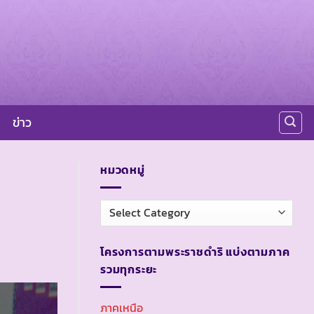
ข่าว
หมวดหมู่
หมวด
หมู่
โครงการตามพระราชดำริ แบ่งตามภาค
รวมทุกระยะ
ภาคเหนือ