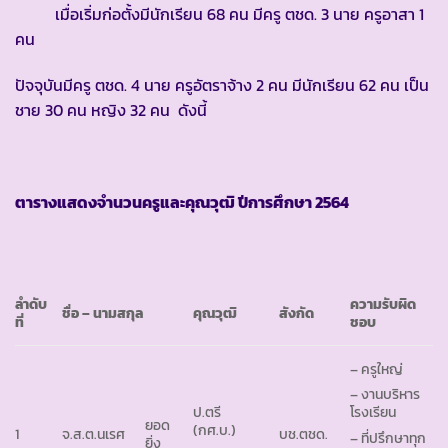
เมื่อเริ่มก่อตั้งมีนักเรียน 68 คน มีครู ตชด. 3 นาย ครูอาสา 1
คน
ปัจจุบันมีครู ตชด. 4 นาย ครูอัตราจ้าง 2 คน มีนักเรียน 62 คน เป็น
ชาย 30 คน หญิง 32 คน ดังนี้
ตารางแสดงจำนวนครูและคุณวุฒิ ปีการศึกษา
2564
ลำดับ
ความรับผิด
ชื่อ – นามสกุล
คุณวุฒิ
สังกัด
ที่
ชอบ
– ครูใหญ่
– งานบริหาร
ป.ตรี
โรงเรียน
ยอด
(กศ.บ.)
1
จ.ส.ต.นเรศ
บช.ตชด.
– ที่ปรึกษาทุก
ยิ่ง