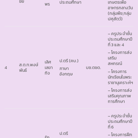
ชัย
ประถมศึกษา
เกษตรเพื่อ
พร
อาหารกลางวัน
(กลุ่มพืช,กลุ่ม
ปศุสัตว์)
– ครูประจำชั้น
ประถมศึกษาปี
ที่ 3 และ 4
– โครงการส่ง
เสริม
ป.ตรี (คบ.)
เลิศ
สหกรณ์
ส.ต.ท.พงษ์
4
เลขา
บช.ตชด.
ภาษา
พันธ์
– โครงการ
กิจ
อังกฤษ
นักเรียนในพระ
ราชานุเคราะห์ฯ
– โครงการส่ง
เสริมคุณภาพ
การศึกษา
– ครูประจำชั้น
ประถมศึกษาปี
ที่ 6
ป.ตรี
– โครงการฝึก
รัก