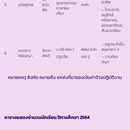
อาชีพ
อุตสาหกรรม
5
นายสุเทพ
สวน
สสท.
การท่อง
– โครงการ
สัก
เที่ยว
อนุรักษ์
ทรัพยากร
ธรรมชาติและ
สิ่งแวดล้อม
– ครูประจำชั้น
ป.ตรี (คบ.)
สพป.ตาก
อนุบาล 1-3
นางสาว
รักษา
6
ศรัญญา
ภักดี
ปฐมวัย
เขต 2
– งานห้อง
สมุด
หมายเหตุ สังกัด หมายถึง แหล่งที่มาของเงินค่าจ้างปฏิบัติงาน
ตารางแสดงจำนวนนักเรียน ปีการศึกษา 2564