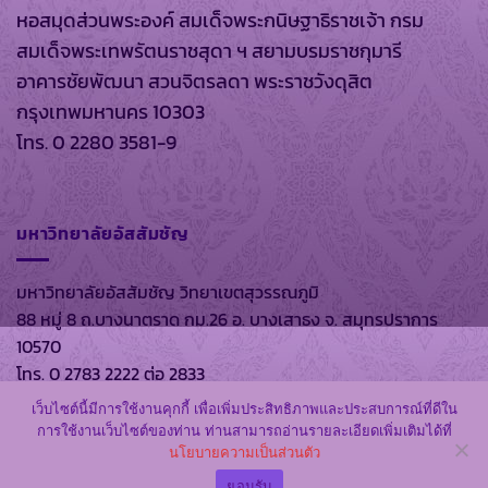
หอสมุดส่วนพระองค์ สมเด็จพระกนิษฐาธิราชเจ้า กรม
สมเด็จพระเทพรัตนราชสุดา ฯ สยามบรมราชกุมารี
อาคารชัยพัฒนา สวนจิตรลดา พระราชวังดุสิต
กรุงเทพมหานคร 10303
โทร. 0 2280 3581-9
มหาวิทยาลัยอัสสัมชัญ
มหาวิทยาลัยอัสสัมชัญ วิทยาเขตสุวรรณภูมิ
88 หมู่ 8 ถ.บางนาตราด กม.26 อ. บางเสาธง จ. สมุทรปราการ
10570
โทร. 0 2783 2222 ต่อ 2833
เว็บไซต์นี้มีการใช้งานคุกกี้ เพื่อเพิ่มประสิทธิภาพและประสบการณ์ที่ดีใน
การใช้งานเว็บไซต์ของท่าน ท่านสามารถอ่านรายละเอียดเพิ่มเติมได้ที่
นโยบายความเป็นส่วนตัว
สงวนลิขสิทธิ์ พ.ศ. 2569 ตาม พรบ.ลิขสิทธิ์ พ.ศ. 2537 โดย
หอ
สมุดส่วนพระองค์
และ
มหาวิทยาลัยอัสสัมชัญ
ยอมรับ