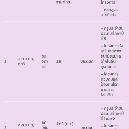
ภาษาไทย
โครงการ
– หลักสูตร
สมเด็จย่า
– ครูประจำชั้น
ประถมศึกษาปี
ที่ 5
– โครงการส่ง
เสริมสุขภาพ
ธน
อนามัยแม่และ
ส.ต.อ.บุญ
2
วิภา
ม.6
บช.ตชด.
เด็กในถิ่น
ฤทธิ์
ศรี
ทุรกันดาร
– โครงการ
ควบคุมและ
ป้องกันโรค
ขาดสาร
ไอโอดีน
– ครูประจำชั้น
ประถมศึกษาปี
ที่ 1 และ 2
ยศ
ป.ตรี (คบ.)
ส.ต.อ.บุญ
– โครงการ
3
วิชัย
บช.ตชด.