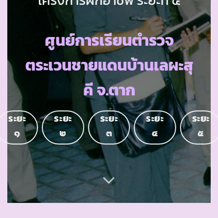
ศูนย์การเรียนตำรวจ
ตระเวนชายแดนบ้านเลผะสุ
คี จ.ตาก
ระยะ
ระยะ
ระยะ
ระยะ
ระยะ
๑
๒
๓
๔
๕