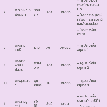
– ครูประจำวิชา
ภาษาไทย ชั้น ป.4-
ป.6
ส.ต.ต.หญิง
รัตน
7
ป.ตรี
บช.ตชด.
พัชราภา
กูล
– โครงการอนุรักษ์
ทรัพยากรธรรมชาติ
และสิ่งแวดล้อม
– โครงการฝึก
อาชีพ
นางสาว
– ครูประจำชั้น
8
มามะ
ม.6
บช.ตชด.
ราณี
อนุบาล 1
นางสาว
พรหม
– ครูประจำชั้น
9
พรหม
ป.ตรี
บช.ตชด.
วาส
อนุบาล 2
ภัสสร
นางสุวรรณ
ขุน
– ครูประจำชั้น
10
ม.6
บช.ตชด.
า
จันทร์
อนุบาล 3
– ครูประจำชั้น
ประถมศึกษาปีที่ 1
นางสาวมู
เจ๊ะ
11
ป.ตรี
ศอ.บต.
รณี
โซ๊ะ
– วิทยากรสอน