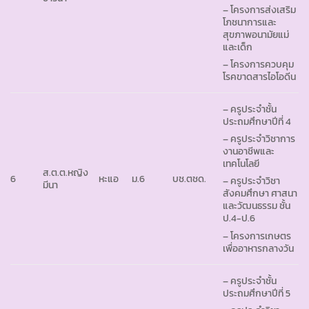
– โครงการส่งเสริม
โภชนาการและ
สุขภาพอนามัยแม่
และเด็ก
– โครงการควบคุม
โรคขาดสารไอโอดีน
– ครูประจำชั้น
ประถมศึกษาปีที่ 4
– ครูประจำวิชาการ
งานอาชีพและ
เทคโนโลยี
ส.ต.ต.หญิง
6
หะแอ
ม.6
บช.ตชด.
– ครูประจำวิชา
มีนา
สังคมศึกษา ศาสนา
และวัฒนธรรม ชั้น
ป.4-ป.6
– โครงการเกษตร
เพื่ออาหารกลางวัน
– ครูประจำชั้น
ประถมศึกษาปีที่ 5