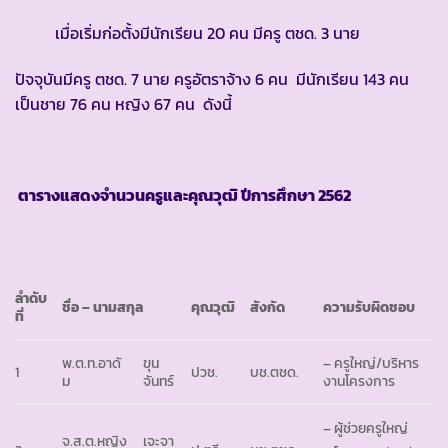
เมื่อเริ่มก่อตั้งมีนักเรียน 20 คน มีครู ตชด. 3 นาย
ปัจจุบันมีครู ตชด. 7 นาย ครูอัตราจ้าง 6 คน มีนักเรียน 143 คน
เป็นชาย 76 คน หญิง 67 คน ดังนี้
ตารางแสดงจำนวนครูและคุณวุฒิ ปีการศึกษา
2562
ลำดับ
ชื่อ – นามสกุล
คุณวุฒิ
สังกัด
ความรับผิดชอบ
ที่
พ.ต.ท.อาดั
ขุน
– ครูใหญ่/บริหาร
1
ปวช.
บช.ตชด.
ม
จันทร์
งานโครงการ
– ผู้ช่วยครูใหญ่
จ.ส.ต.หญิง
เจะจา