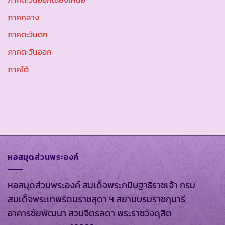
ภาคกลาง
ภาคตะวันตก
ภาคตะวันออก
ภาคใต้
หอสมุดส่วนพระองค์
หอสมุดส่วนพระองค์ สมเด็จพระกนิษฐาธิราชเจ้า กรม
สมเด็จพระเทพรัตนราชสุดา ฯ สยามบรมราชกุมารี
อาคารชัยพัฒนา สวนจิตรลดา พระราชวังดุสิต