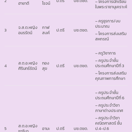
2
ป.ตรี
บช.ตชด.
– โครงการนักเรียน
ฮายาตี
โรจน์
ในพระราชานุเคราะห์
– ครูธุรการ/งบ
ประมาณ
จ.ส.ต.หญิง
กาฬ
3
ป.ตรี
บช.ตชด.
อมรรัตน์
สงค์
– โครงการส่งเสริม
สหกรณ์
– ครูวิชาการ
– ครูประจำชั้น
ส.ต.อ.หญิง
ทอง
4
ป.ตรี
บช.ตชด.
ประถมศึกษาปีที่ 3
ศิรินทร์รัตน์
สุข
– โครงการส่งเสริม
คุณภาพการศึกษา
– ครูประจำชั้น
ประถมศึกษาปีที่ 6
– ครูประจำวิชา
ภาษาต่างประเทศ
– ครูประจำวิชา
คณิตศาสตร์ ชั้น
ส.ต.อ.หญิง
5
อามะ
ป.ตรี
บช.ตชด.
ป.4-ป.6
ซารีนา