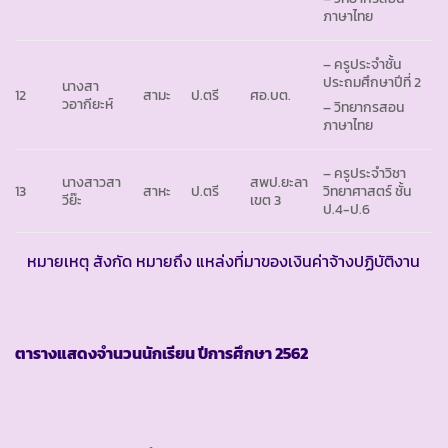
ภาษาไทย
– ครูประจำชั้น
ประถมศึกษาปีที่ 2
นางสา
12
สามะ
ป.ตรี
ศอ.บต.
วอากียะห์
– วิทยากรสอน
ภาษาไทย
– ครูประจำวิชา
นางสาวสา
สพป.ยะลา
13
สาหะ
ป.ตรี
วิทยาศาสตร์ ชั้น
วีย๊ะ
เขต 3
ป.4-ป.6
หมายเหตุ สังกัด หมายถึง แหล่งที่มาของเงินค่าจ้างปฏิบัติงาน
ตารางแสดงจำนวนนักเรียน ปีการศึกษา
2562