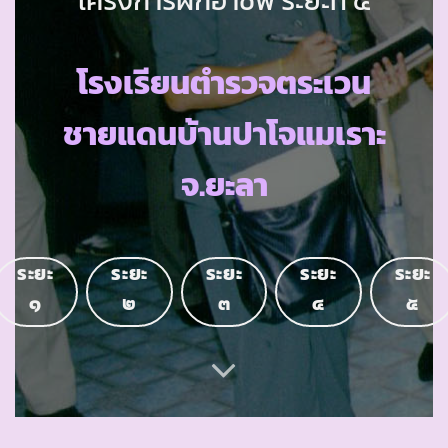
โรงเรียนตำรวจตระเวน
ชายแดนบ้านปาโจแมเราะ
จ.ยะลา
ระยะ
ระยะ
ระยะ
ระยะ
ระยะ
๑
๒
๓
๔
๕