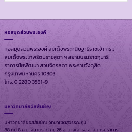
หอสมุดส่วนพระองค์
หอสมุดส่วนพระองค์ สมเด็จพระกนิษฐาธิราชเจ้า กรม
สมเด็จพระเทพรัตนราชสุดา ฯ สยามบรมราชกุมารี
อาคารชัยพัฒนา สวนจิตรลดา พระราชวังดุสิต
กรุงเทพมหานคร 10303
โทร. 0 2280 3581-9
มหาวิทยาลัยอัสสัมชัญ
มหาวิทยาลัยอัสสัมชัญ วิทยาเขตสุวรรณภูมิ
88 หมู่ 8 ถ.บางนาตราด กม.26 อ. บางเสาธง จ. สมุทรปราการ