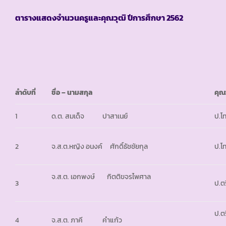
ตารางแสดงจำนวนครูและคุณวุฒิ ปีการศึกษา
2562
ลำดับที่
ชื่อ
– นามสกุล
คุณ
1
ด.ต. สมเด็จ ปาสาเนย์
ป.โ
2
จ.ส.ต.หญิง อนงค์ ศักดิ์ธัชชัยกุล
ป.โ
จ.ส.ต. เอกพงษ์ กิตติขจรไพศาล
3
ป.ตร
ป.ตร
4
จ.ส.ต. ภาคี คำแก้ว