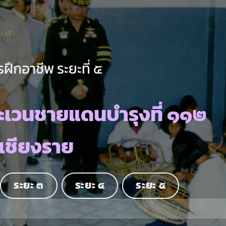
ฝึกอาชีพ ระยะที่ ๕
ะเวนชายแดนบำรุงที่ ๑๑๒
.เชียงราย
ระยะ ๓
ระยะ ๔
ระยะ ๕