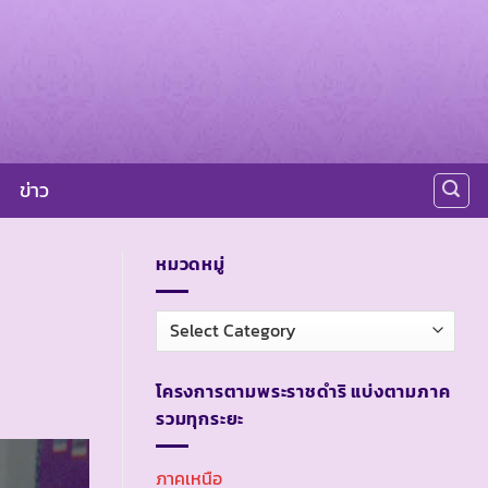
ข่าว
หมวดหมู่
หมวด
หมู่
โครงการตามพระราชดำริ แบ่งตามภาค
รวมทุกระยะ
ภาคเหนือ