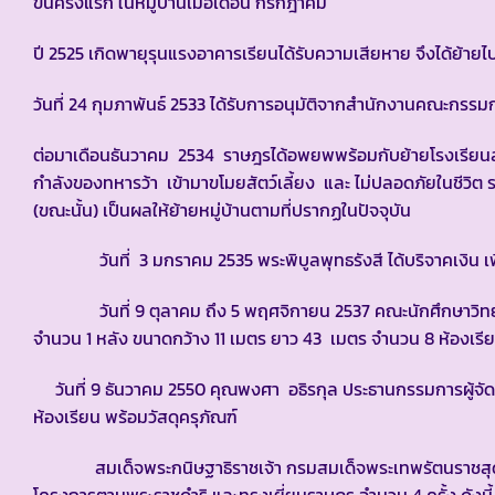
ขึ้นครั้งแรก ในหมู่บ้านเมื่อเดือน กรกฎาคม
ปี 2525 เกิดพายุรุนแรงอาคารเรียนได้รับความเสียหาย จึงได้ย้ายไป
วันที่ 24 กุมภาพันธ์ 2533 ได้รับการอนุมัติจากสำนักงานคณะกรร
ต่อมาเดือนธันวาคม 2534 ราษฎรได้อพยพพร้อมกับย้ายโรงเรียนลงมา
กำลังของทหารว้า เข้ามาขโมยสัตว์เลี้ยง และ ไม่ปลอดภัยในชีวิต
(ขณะนั้น) เป็นผลให้ย้ายหมู่บ้านตามที่ปรากฏในปัจจุบัน
วันที่ 3 มกราคม 2535 พระพิบูลพุทธรังสี ได้บริจาคเงิน เพื่
วันที่ 9 ตุลาคม ถึง 5 พฤศจิกายน 2537 คณะนักศึกษาวิทยา
จำนวน 1 หลัง ขนาดกว้าง 11 เมตร ยาว 43 เมตร จำนวน 8 ห้องเรีย
วันที่ 9 ธันวาคม 2550 คุณพงศา อธิรกุล ประธานกรรมการผู้จัด
ห้องเรียน พร้อมวัสดุครุภัณฑ์
สมเด็จพระกนิษฐาธิราชเจ้า กรมสมเด็จพระเทพรัตนราชสุดา 
โครงการตามพระราชดำริ และทรงเยี่ยมราษฎร จำนวน 4 ครั้ง ดังนี้