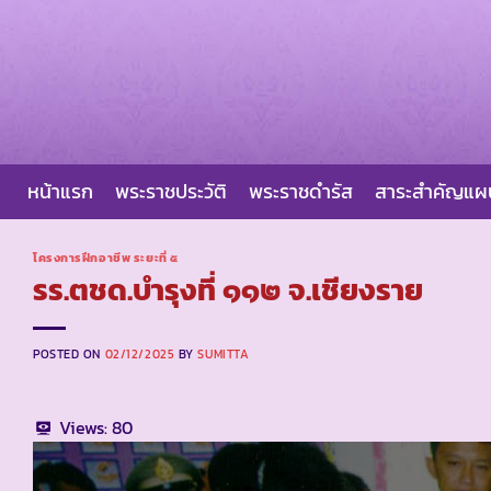
Skip
to
content
หน้าแรก
พระราชประวัติ
พระราชดำรัส
สาระสำคัญแ
โครงการฝึกอาชีพ ระยะที่ ๕
รร.ตชด.บำรุงที่ ๑๑๒ จ.เชียงราย
POSTED ON
02/12/2025
BY
SUMITTA
Views:
80