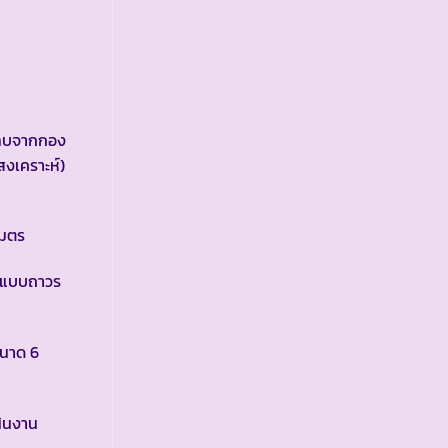
ระทบจากกอง
สงเคราะห์)
เมตร
นแบบถาวร
ขนาด 6
ินงาน