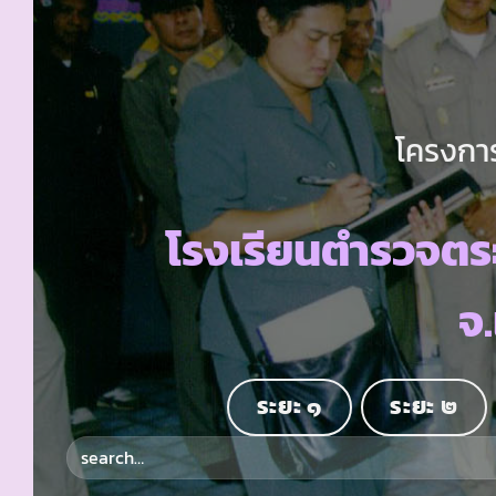
โครงการ
โรงเรียนตำรวจตร
จ
ระยะ ๑
ระยะ ๒