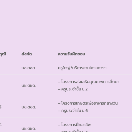
วุฒิ
สังกัด
ความรับผิดชอบ
ท
บช.ตชด.
ครูใหญ่/บริหารงานโครงการฯ
– โครงการส่งเสริมคุณภาพการศึกษา
ท
บช.ตชด.
– ครูประจำชั้น ป.2
– โครงการเกษตรเพื่ออาหารกลางวัน
ี
บช.ตชด.
– ครูประจำชั้น ป.6
ี
– โครงการฝึกอาชีพ
บช.ตชด.