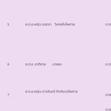
5
ป.ตร
ส.ต.อ.หญิง มนตรา วิเศษยิ่งไพศาล
6
ส.ต.อ. ชาติชาย มาเยอะ
ป.ตร
ส.ต.อ.หญิง ปาจรินทร์ กิตติขจรไพศาล
7
ปวส
ป.ตร