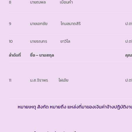
8
นายณพล เบือนคำ
9
นายเอกชัย โกมลนาถสิริ
ป.ตร
10
นายรณกร ยาวิโล
ป.ตร
ลำดับที่
ชื่อ
– นามสกุล
คุณ
11
น.ส.จิราพร ไฝเอ้ย
ป.ตร
หมายเหตุ สังกัด หมายถึง แหล่งที่มาของเงินค่าจ้างปฏิบัติงา