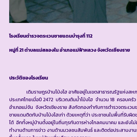
โรงเรียนตำรวจตระเวนชายแดนบำรุงที่ 112
หมู่ที่ 21 ตำบลแม่สลองใน อำเภอแม่ฟ้าหลวง จังหวัดเชียงราย
ประวัติของโรงเรียน
เดิมราษฎรบ้านโป่งไฮ อาศัยอยู่ในเขตสาธารณรัฐแห่งสหภาพเ
ประเทศไทยเมื่อปี 2472 บริเวณต้นน้ำโป่งไฮ จำนวน 18 ครอบครัว โด
อำเภอแม่จัน จังหวัดเชียงราย สังกัดกองกำกับการตำรวจตระเวนชายเ
ชายแดนติดกับบ้านโป่งไฮเก่า ด้วยเหตุที่ว่า ประชาชนในพื้นที่รับ
ได้ อีกทั้งหมู่บ้านตั้งอยู่ในถิ่นทุรกันดารห่างไกลคมนาคม และยังไ
ทำงานด้านการข่าว งานด้านมวลชนสัมพันธ์ และติดต่อประสานงานกั