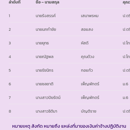
ลำดับที่
ชื่อ – นามสกุล
คุณ
1
นายรังสรรค์
เสนาพรหม
ป.ตร
2
นายนภกำชัย
สอแสง
ป.ตร
3
นายยุทธ
หัสดี
ป.โท
4
นายณัฐพล
คุณด้วง
ป.โท
5
นายรัชนิกร
กอแก้ว
ป.ตร
6
นายชลชาติ
เพ็ญพักตร์
ม.6
7
นางสาวปิยรัตน์
เพ็ญพักตร์
ม.6
8
นางสาวธิติมา
บัญติราช
ป.ตร
หมายเหตุ สังกัด หมายถึง แหล่งที่มาของเงินค่าจ้างปฏิบัติงาน