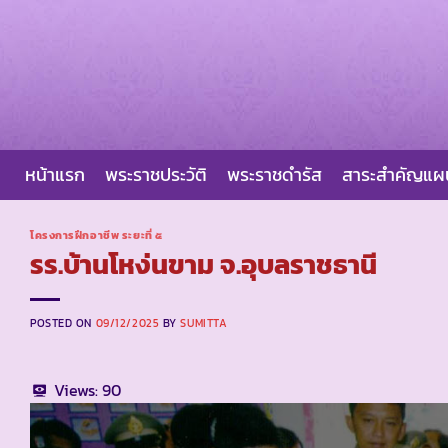
Skip
to
content
หน้าแรก
พระราชประวัติ
พระราชดำรัส
สาระสำคัญแ
โครงการฝึกอาชีพ ระยะที่ ๕
รร.บ้านโหง่นขาม จ.อุบลราชธานี
POSTED ON
09/12/2025
BY
SUMITTA
Views:
90