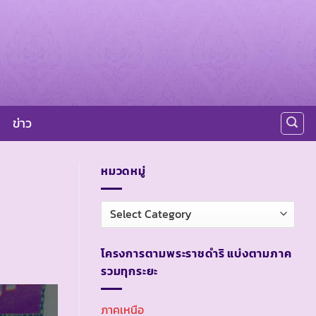
ข่าว
หมวดหมู่
หมวด
หมู่
โครงการตามพระราชดำริ แบ่งตามภาค
รวมทุกระยะ
ภาคเหนือ