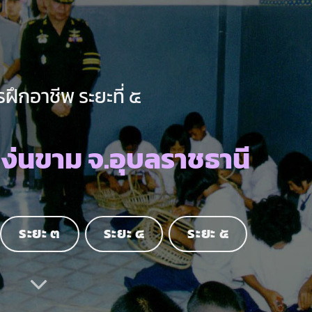
ฝึกอาชีพ ระยะที่ ๕
หง่นขาม จ.อุบลราชธานี
ระยะ ๓
ระยะ ๔
ระยะ ๕