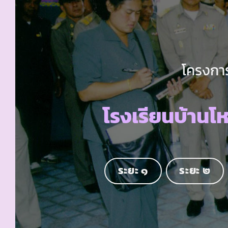
โครงการ
โรงเรียนบ้านโ
ระยะ ๑
ระยะ ๒