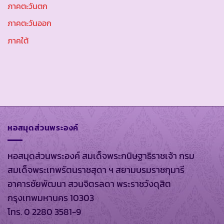
ภาคตะวันตก
ภาคตะวันออก
ภาคใต้
หอสมุดส่วนพระองค์
หอสมุดส่วนพระองค์ สมเด็จพระกนิษฐาธิราชเจ้า กรม
สมเด็จพระเทพรัตนราชสุดา ฯ สยามบรมราชกุมารี
อาคารชัยพัฒนา สวนจิตรลดา พระราชวังดุสิต
กรุงเทพมหานคร 10303
โทร. 0 2280 3581-9