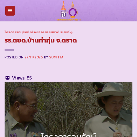
Skip
to
content
โครงการอนุรักษ์ทรัพยากรธรรมชาติ ระยะที่ ๑
รร.ตชด.บ้านท่ากุ่ม จ.ตราด
POSTED ON
27/11/2025
BY
SUMITTA
Views:
85
โครงการอนุรักษ์