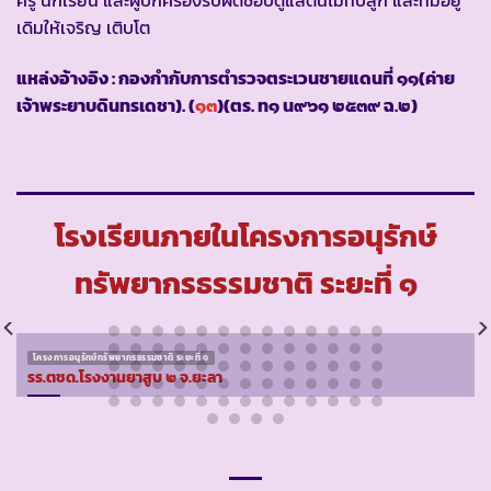
เดิมให้เจริญ เติบโต
แหล่งอ้างอิง : กองกำกับการตำรวจตระเวนชายแดนที่ ๑๑(ค่าย
เจ้าพระยาบดินทรเดชา). (
๑๓
)(ตร. ท๑ น๙๖๑ ๒๕๓๙ ฉ.๒)
โรงเรียนภายในโครงการอนุรักษ์
ทรัพยากรธรรมชาติ ระยะที่ ๑
โครงการอนุรักษ์ทรัพยากรธรรมชาติ ระยะที่ ๑
รร.ตชด.โรงงานยาสูบ ๒ จ.ยะลา