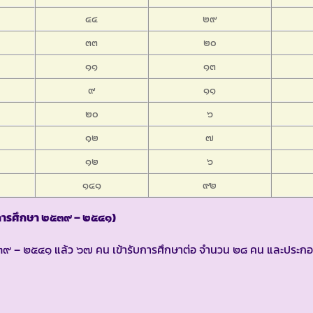
๔๔
๒๙
๓๓
๒๐
๑๑
๑๓
๙
๑๑
๒๐
๖
๑๒
๗
๑๒
๖
๑๔๑
๙๒
ีการศึกษา ๒๕๓๙ – ๒๕๔๑)
กษา ๒๕๓๙ – ๒๕๔๑ แล้ว ๖๗ คน เข้ารับการศึกษาต่อ จำนวน ๒๘ คน และประก