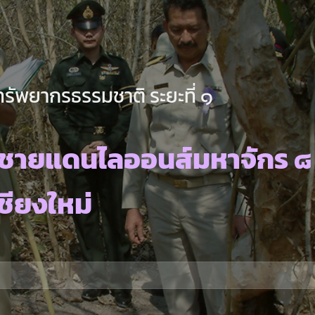
ทรัพยากรธรรมชาติ ระยะที่ ๑
ชายแดนไลออนส์มหาจักร ๘ 
ชียงใหม่