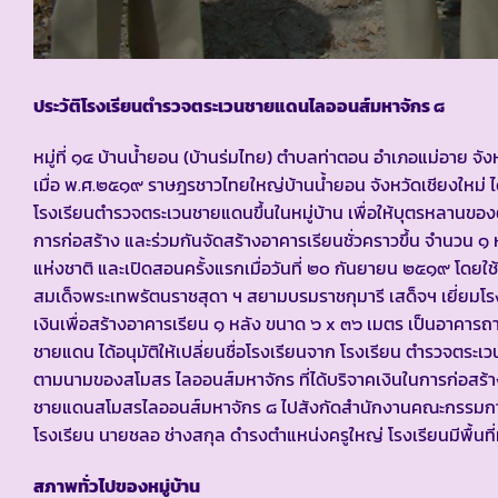
ประวัติโรงเรียนตำรวจตระเวนชายแดนไลออนส์มหาจักร ๘
หมู่ที่ ๑๔ บ้านน้ำยอน (บ้านร่มไทย) ตำบลท่าตอน อำเภอแม่อาย จัง
เมื่อ พ.ศ.๒๕๑๙ ราษฎรชาวไทยใหญ่บ้านน้ำยอน จังหวัดเชียงใหม่ ไ
โรงเรียนตำรวจตระเวนชายแดนขึ้นในหมู่บ้าน เพื่อให้บุตรหลานของ
การก่อสร้าง และร่วมกันจัดสร้างอาคารเรียนชั่วคราวขึ้น จำนวน ๑ หล
แห่งชาติ และเปิดสอนครั้งแรกเมื่อวันที่ ๒๐ กันยายน ๒๕๑๙ โดยใช้
สมเด็จพระเทพรัตนราชสุดา ฯ สยามบรมราชกุมารี เสด็จฯ เยี่ยมโ
เงินเพื่อสร้างอาคารเรียน ๑ หลัง ขนาด ๖ x ๓๖ เมตร เป็นอาคารถ
ชายแดน ได้อนุมัติให้เปลี่ยนชื่อโรงเรียนจาก โรงเรียน ตำรวจตร
ตามนามของสโมสร ไลออนส์มหาจักร ที่ได้บริจาคเงินในการก่อสร้
ชายแดนสโมสรไลออนส์มหาจักร ๘ ไปสังกัดสำนักงานคณะกรรมการก
โรงเรียน นายชลอ ช่างสกุล ดำรงตำแหน่งครูใหญ่ โรงเรียนมีพื้นที่
สภาพทั่วไปของหมู่บ้าน