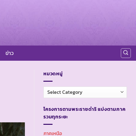
ข่าว
หมวดหมู่
หมวด
หมู่
โครงการตามพระราชดำริ แบ่งตามภาค
รวมทุกระยะ
ภาคเหนือ