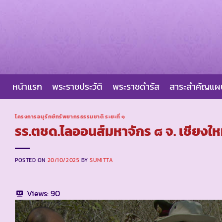
Skip
to
content
หน้าแรก
พระราชประวัติ
พระราชดำรัส
สาระสำคัญแ
โครงการอนุรักษ์ทรัพยากรธรรมชาติ ระยะที่ ๑
รร.ตชด.ไลออนส์มหาจักร ๘ จ. เชียงให
POSTED ON
20/10/2025
BY
SUMITTA
Views:
90