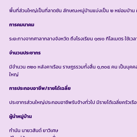
พื้นที่ส่วนใหญ่เป็นที่ลาดชัน ลักษณะหมู่บ้านแบ่งเป็น ๒ หย่อมบ้า
การคมนาคม
ระยะทางจากศาลากลางจังหวัด ถึงโรงเรียน ๑๗๐ กิโลเมตร ใช้เวลา
จำนวนประชากร
มีจำนวน ๓๒๐ หลังคาเรือน ราษฎรรวมทั้งสิ้น ๑,๓๐๕ คน เป็นบุคคลท
ใหญ่
การประกอบอาชีพ/รายได้เฉลี่ย
ประชากรส่วนใหญ่ประกอบอาชีพรับจ้างทั่วไป มีรายได้เฉลี่ยครัวเร
ผู้นำหมู่บ้าน
กำนัน นายวสันต์ ยาวิเศษ