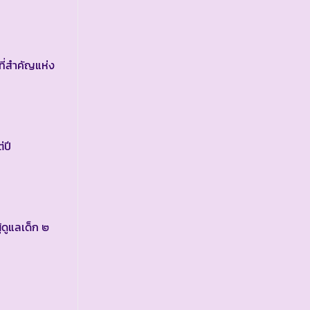
ที่สำคัญแห่ง
่ปี
้ดูแลเด็ก ๒