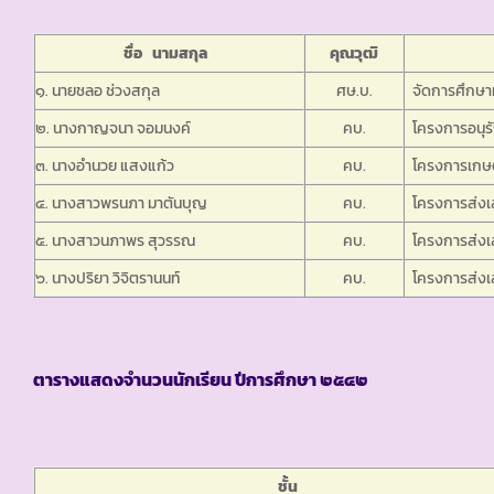
ชื่อ นามสกุล
คุณวุฒิ
๑. นายชลอ ช่วงสกุล
ศษ.บ.
จัดการศึกษาท
๒. นางกาญจนา จอมนงค์
คบ.
โครงการอนุร
๓. นางอำนวย แสงแก้ว
คบ.
โครงการเกษต
๔. นางสาวพรนภา มาตันบุญ
คบ.
โครงการส่งเ
๕. นางสาวนภาพร สุวรรณ
คบ.
โครงการส่งเ
๖. นางปริยา วิจิตรานนท์
คบ.
โครงการส่งเ
ตารางแสดงจำนวนนักเรียน ปีการศึกษา ๒๕๔๒
ชั้น