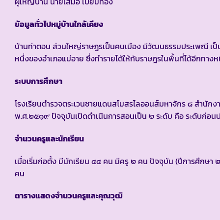
ผู้ใหญ่บ้าน นายเสมอ เปี่ยมทอง
ข้อมูลทั่วไปหมู่บ้านใกล้เคียง
บ้านท่าตอน ส่วนใหญ่ราษฎรเป็นคนเมือง มีวัฒนธรรมประเพณี เป็นแบ
หนึ่งของอำเภอแม่อาย ซึ่งทำรายได้ให้กับราษฎรในพื้นที่ได้อีกทางหน
ระบบการศึกษา
โรงเรียนตำรวจตระเวนชายแดนสโมสรไลออนส์มหาจักร ๘ สำนักงา
พ.ศ.๒๕๑๙ ปัจจุบันเปิดดำเนินการสอนเป็น ๒ ระดับ คือ ระดับก่อ
จำนวนครูและนักเรียน
เมื่อเริ่มก่อตั้ง มีนักเรียน ๔๔ คน มีครู ๒ คน ปัจจุบัน (ปีการศ
คน
ตารางแสดงจำนวนครูและคุณวุฒิ