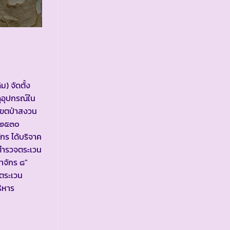
) จัดตั้ง
ุอุปกรณ์ใน
่เขตป่าสงวน
์ ๒๕๓๐
กร ได้บริจาค
รตำรวจตระเวน
าจักร ๘”
จตระเวน
ิหาร