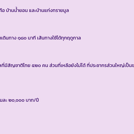
น คือ บ้านน้ำยอน และบ้านแก่งทรายมูล
เดินทาง ๑๘๐ นาที เส้นทางใช้ได้ทุกฤดูกาล
ี่มีสัญชาติไทย ๕๒๐ คน ส่วนที่เหลือยังไม่ได้ ที่ประชากรส่วนใหญ่เป็
ือนละ ๒๐,๐๐๐ บาท/ปี