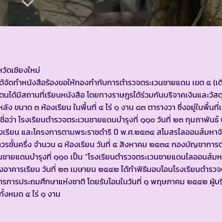
หวัดเชียงใหม่
ด้จัดทำหนังสือร้องขอให้กองกำกับการตำรวจตระเวนชายแดน เขต ๕ (เดิม
ตนได้มีสถานที่เรียนหนังสือ โดยทางราษฎรได้ร่วมกันบริจาคเงินและวัสด
ัง ขนาด ๓ ห้องเรียน ในพื้นที่ ๔ ไร่ ๑ งาน ๘๓ ตารางวา ซึ่งอยู่ในพื้นที
ชื่อว่า โรงเรียนตำรวจตระเวนชายแดนบำรุงที่ ๑๑๐ วันที่ ๒๓ กุมภาพันธ
รงเรียน และโครงการตามพระราชดำริ ปี พ.ศ.๒๕๓๔ สโมสรไลออนส์มหาจั
าวรชั้นครึ่ง จำนวน ๘ ห้องเรียน วันที่ ๕ สิงหาคม ๒๕๓๔ กองบัญชากา
ะเวนชายแดนบำรุงที่ ๑๑๐ เป็น “โรงเรียนตำรวจตระเวนชายแดนไลออนส์มห
างอาคารเรียน วันที่ ๒๓ เมษายน ๒๕๔๒ ได้ทำพิธีมอบโอนโรงเรียนตำรว
ารประถมศึกษาแห่งชาติ โดยรับโอนในวันที่ ๑ พฤษภาคม ๒๕๔๒ ผู้บร
ทั้งหมด ๔ ไร่ ๑ งาน