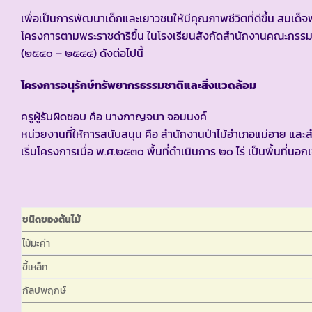
เพื่อเป็นการพัฒนาเด็กและเยาวชนให้มีคุณภาพชีวิตที่ดีขึ้น สม
โครงการตามพระราชดำริขึ้น ในโรงเรียนสังกัดสำนักงานคณะกรร
(๒๕๔๐ – ๒๕๔๔) ดังต่อไปนี้
โครงการอนุรักษ์ทรัพยากรธรรมชาติและสิ่งแวดล้อม
ครูผู้รับผิดชอบ คือ นางกาญจนา จอมนงค์
หน่วยงานที่ให้การสนับสนุน คือ สำนักงานป่าไม้อำเภอแม่อาย และสำ
เริ่มโครงการเมื่อ พ.ศ.๒๕๓๐ พื้นที่ดำเนินการ ๒๐ ไร่ เป็นพื้นที่นอ
ชนิดของต้นไม้
ไม้มะค่า
ขี้เหล็ก
กัลปพฤกษ์