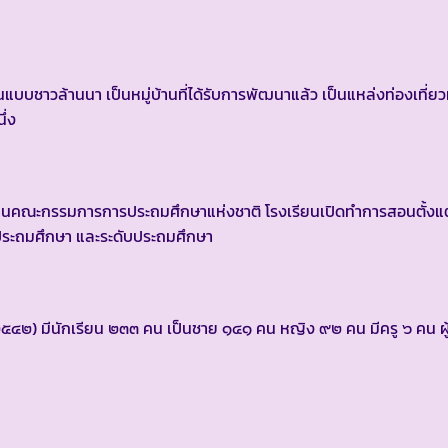
บชาวล้านนา เป็นหมู่บ้านที่ได้รับการพัฒนาแล้ว เป็นแหล่งท่องเที่ยว
ึ่ง
นคณะกรรมการการประถมศึกษาแห่งชาติ โรงเรียนเปิดทำการสอนตั้งแต
นประถมศึกษา และระดับประถมศึกษา
ึกษา ๒๕๔๒) มีนักเรียน ๒๓๓ คน เป็นชาย ๑๔๑ คน หญิง ๙๒ คน มีครู ๖ คน ผู