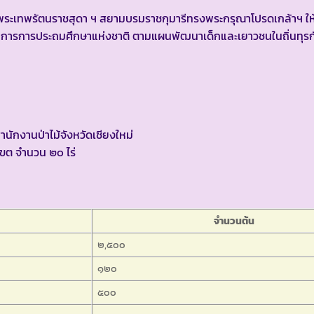
เด็จพระเทพรัตนราชสุดา ฯ สยามบรมราชกุมารีทรงพระกรุณาโปรดเกล้าฯ ใ
มการการประถมศึกษาแห่งชาติ ตามแผนพัฒนาเด็กและเยาวชนในถิ่นทุร
นักงานป่าไม้จังหวัดเชียงใหม่
กเขต จำนวน ๒๐ ไร่
จำนวนต้น
๒,๕๐๐
๑๒๐
๕๐๐