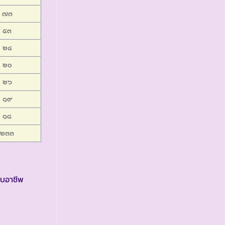
๗๓
๕๓
๒๔
๒๐
๒๖
๑๙
๑๘
๒๓๓
อบอาชีพ