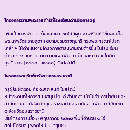
โครงการตามพระราชดำริที่โรงเรียนดำเนินการอยู่
เพื่อเป็นการพัฒนาเด็กและเยาวชนให้มีคุณภาพชีวิตที่ดีขึ้นสมเด็จ
พระเทพรัตนราชสุดาฯ สยามบรมราชกุมารี ทรงพระกรุณาโปรด
เกล้า ฯ ให้ดำเนินงานโครงการตารมพระราชดำริขึ้น ในโรงเรียน
ตำรวจตระเวนชายแดน ตามแผนพัฒนาเด็กและเยาวชนในถิ่น
ทุรกันดาร (๒๕๔๐ – ๒๕๔๔) ดังต่อไปนี้
โครงการอนุรักษ์ทรัพยากรธรรมชาติ
ครูผู้รับผิดชอบ คือ จ.ส.ต.สันติ ไชยรัตน์
หน่วยงานที่ให้การสนับสนุน ได้แก่ สำนักงานป่าไม้อำเภอน้ำยืน และ
สำนักงานป่าไม้จังหวัดอุบลราชธานี และสำนักงานพัฒนาที่ดินเขต
๔ จังหวัดอุบลราชธานี
เริ่มโครงการเมื่อ ๑ พฤษภาคม ๒๕๓๕ พื้นที่จำนวน ๑ ไร่
ยังไม่ได้รับอนุญาตให้เป็นป่าชุมชน