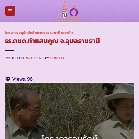
Skip
to
content
โครงการอนุรักษ์ทรัพยากรธรรมชาติ ระยะที่ ๑
รร.ตชด.ท่าแสนคูณ จ.อุบลราชธานี
POSTED ON
26/11/2025
BY
SUMITTA
Views:
96
โครงการอนุรักษ์