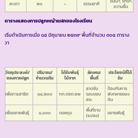
ร่มเงา, รักษา
สะเดา
๒๐
–
ธรรมชาติ
ความชื้น
ตารางแสดงการปลูกหญ้าแฝกของโรงเรียน
เริ่มดำเนินการเมื่อ ๑๕ มิถุนายน ๒๕๓๙ พื้นที่จำนวน ๓๐๕ ตาราง
วา
วัตถุประสงค์/
ปริมาณ/
ได้รับพันธุ์
ลักษณะ
ประโยชน์ที่ได้
ของการปลูก
จำนวนต้น
ไม้จาก
พื้นที่
รับ
ลาดชัน
ป้องกันการ
เพื่อการสาธิต
๑๔,๒๐๐
กก.ตชด.๒๒
รอบขอบ
พังทลายของ
สระ
ดิน
พื้นที่ราบ
เพื่อขยายพันธุ์
๘,๐๐๐
ดอยตุง
ขยายพันธุ์
(แปลง)