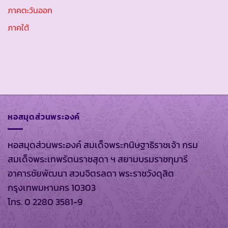
ภาคตะวันออก
ภาคใต้
หอสมุดส่วนพระองค์
หอสมุดส่วนพระองค์ สมเด็จพระกนิษฐาธิราชเจ้า กรม
สมเด็จพระเทพรัตนราชสุดา ฯ สยามบรมราชกุมารี
อาคารชัยพัฒนา สวนจิตรลดา พระราชวังดุสิต
กรุงเทพมหานคร 10303
โทร. 0 2280 3581-9