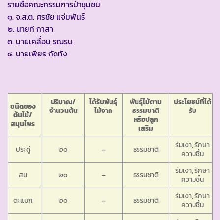
รายชื่อคณะกรรมการป่าชุมชน
๑. จ.ส.ต. ศรชัย แจ่มพันธ์
๒. นายที กาสา
๓. นายเคลื่อน รณรบ
๔. นายเพียร กัดทัง
ปริมาณ/
ได้รับพันธุ์
พันธุ์ไม้ตาม
ประโยชน์ที่ได้
ชนิดของ
จำนวนต้น
ไม้จาก
ธรรมชาติ
รับ
ต้นไม้/
หรือปลูก
สมุนไพร
เสริม
ร่มเงา, รักษา
ประดู่
๒๐
–
ธรรมชาติ
ความชื้น
ร่มเงา, รักษา
สน
๒๐
–
ธรรมชาติ
ความชื้น
ร่มเงา, รักษา
ตะแบก
๒๐
–
ธรรมชาติ
ความชื้น