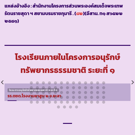
แหล่งอ้างอิง : สำนักงานโครงการส่วนพระองค์สมเด็จพระเทพ
รัตนราชสุดา ฯ สยามบรมราชกุมารี . (
๘๒
)(อีสาน. ท๑ ส๖๕๒๒
๒๕๔๑)
โรงเรียนภายในโครงการอนุรักษ์
ทรัพยากรธรรมชาติ ระยะที่ ๑
โครงการอนุรักษ์ทรัพยากรธรรมชาติ ระยะที่ ๑
รร.ตชด.โรงงานยาสูบ ๒ จ.ยะลา