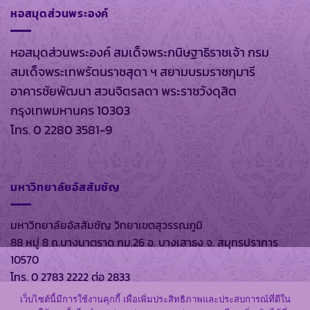
หอสมุดส่วนพระองค์
หอสมุดส่วนพระองค์ สมเด็จพระกนิษฐาธิราชเจ้า กรม
สมเด็จพระเทพรัตนราชสุดา ฯ สยามบรมราชกุมารี
อาคารชัยพัฒนา สวนจิตรลดา พระราชวังดุสิต
กรุงเทพมหานคร 10303
โทร. 0 2280 3581-9
มหาวิทยาลัยอัสสัมชัญ
มหาวิทยาลัยอัสสัมชัญ วิทยาเขตสุวรรณภูมิ
88 หมู่ 8 ถ.บางนาตราด กม.26 อ. บางเสาธง จ. สมุทรปราการ
10570
โทร. 0 2783 2222 ต่อ 2833
เว็บไซต์นี้มีการใช้งานคุกกี้ เพื่อเพิ่มประสิทธิภาพและประสบการณ์ที่ดีใน