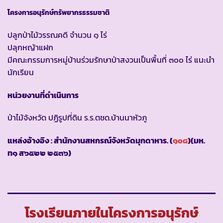
โครงการอนุรักษ์ทรัพยากรธรรมชาติ
ปลูกป่าไม้วรรณคดี จำนวน ๑ ไร่
ปลุกหญ้าแฝก
มีคณะกรรมการหมู่บ้านร่วมรักษาป่าสงวนเป็นพื้นที่ ๓๐๐ ไร่ แนะนำ
นักเรียน
หน่วยงานที่ดำเนินการ
ป่าไม้จังหวัด ปฏิรูปที่ดิน ร.ร.ตชด.บ้านนาหัวภู
แหล่งอ้างอิง : สำนักงานสหกรณ์จังหวัดมุกดาหาร. (
๑๐๘
)(มห.
ท๑ ส๖๕๒๒ ๒๕๓๖)
โรงเรียนภายในโครงการอนุรักษ์