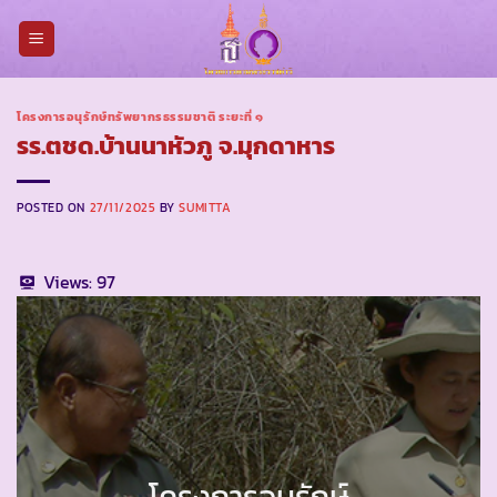
Skip
to
content
โครงการอนุรักษ์ทรัพยากรธรรมชาติ ระยะที่ ๑
รร.ตชด.บ้านนาหัวภู จ.มุกดาหาร
POSTED ON
27/11/2025
BY
SUMITTA
Views:
97
โครงการอนุรักษ์