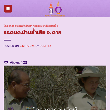
Skip
to
content
โครงการอนุรักษ์ทรัพยากรธรรมชาติ ระยะที่ ๑
รร.ตชด.บ้านถ้ำเสือ จ. ตาก
POSTED ON
24/11/2025
BY
SUMITTA
Views:
103
โครงการอนุรักษ์