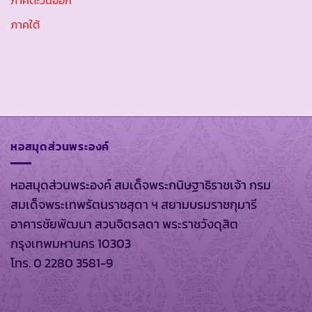
ภาคตะวันออก
ภาคใต้
หอสมุดส่วนพระองค์
หอสมุดส่วนพระองค์ สมเด็จพระกนิษฐาธิราชเจ้า กรม
สมเด็จพระเทพรัตนราชสุดา ฯ สยามบรมราชกุมารี
อาคารชัยพัฒนา สวนจิตรลดา พระราชวังดุสิต
กรุงเทพมหานคร 10303
โทร. 0 2280 3581-9