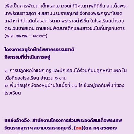
เพื่อเป็นการพัฒนาเด็กและเยาวชนให้มีคุณภาพที่ดีขึ้น สมเด็จพระ
เทพรัตนราชสุดา ฯ สยามบรมราชกุมารี จึงทรงพระกรุณาโปรด
เกล้าฯ ให้ดำเนินโครงการตาม พระราชดำริขึ้น ในโรงเรียนตำรวจ
ตระเวนชายแดน ตามแผนพัฒนาเด็กและเยาวชนในถิ่นทุรกันดาร
(พ.ศ. ๒๕๓๕ – ๒๕๓๙)
โครงการอนุรักษ์ทรัพยากรธรรมชาติ
กิจกรรมที่ดำเนินการอยู่
๑. การปลูกหญ้าแฝก ครู และนักเรียนได้ร่วมกันปลูกหญ้าแฝก ใน
เนื้อที่ของโรงเรียน จำนวน ๑ งาน
๒. พื้นที่อนุรักษ์ของหมู่บ้านในเนื้อที่ ๓๐ ไร่ ซึ่งอยู่ติดกับพื้นที่ของ
โรงเรียน
แหล่งอ้างอิง : สำนักงานโครงการส่วนพระองค์สมเด็จพระเทพ
รัตนราชสุดา ฯ สยามบรมราชกุมารี . (
๘๔
)(ตก. ท๑ ส๖๕๒๗