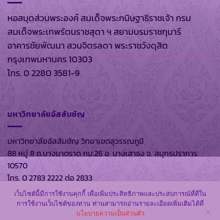
หอสมุดส่วนพระองค์ สมเด็จพระกนิษฐาธิราชเจ้า กรม
สมเด็จพระเทพรัตนราชสุดา ฯ สยามบรมราชกุมารี
อาคารชัยพัฒนา สวนจิตรลดา พระราชวังดุสิต
กรุงเทพมหานคร 10303
โทร. 0 2280 3581-9
มหาวิทยาลัยอัสสัมชัญ
มหาวิทยาลัยอัสสัมชัญ วิทยาเขตสุวรรณภูมิ
88 หมู่ 8 ถ.บางนาตราด กม.26 อ. บางเสาธง จ. สมุทรปราการ
10570
โทร. 0 2783 2222 ต่อ 2833
เว็บไซต์นี้มีการใช้งานคุกกี้ เพื่อเพิ่มประสิทธิภาพและประสบการณ์ที่ดีใน
การใช้งานเว็บไซต์ของท่าน ท่านสามารถอ่านรายละเอียดเพิ่มเติมได้ที่
นโยบายความเป็นส่วนตัว
สงวนลิขสิทธิ์ พ.ศ. 2569 ตาม พรบ.ลิขสิทธิ์ พ.ศ. 2537 โดย
หอ