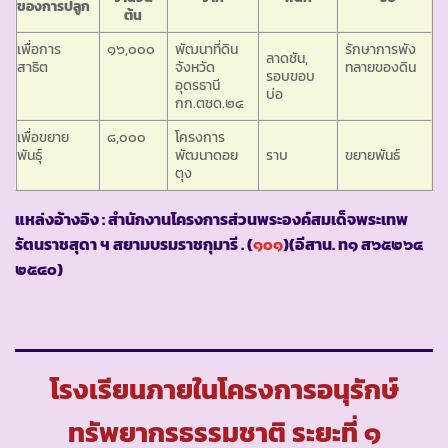
ของการปลูก
ต้น
เพื่อการ
๑๖,๐๐๐
พัฒนาที่ดิน
รักษาการพัง
ลาดชัน,
สาธิต
จังหวัด
ทลายของดิน
รอบขอบ
อุดรธานี
บ่อ
กก.ตชด.๒๔
เพื่อขยาย
๘,๐๐๐
โครงการ
พันธุ์
พัฒนาดอย
ราบ
ขยายพันธ์
ตุง
แหล่งอ้างอิง : สำนักงานโครงการส่วนพระองค์สมเด็จพระเทพ
รัตนราชสุดา ฯ สยามบรมราชกุมารี . (
๑๐๑
)(อีสาน. ท๑ ส๖๕๒๖๔
๒๕๔๐)
โรงเรียนภายในโครงการอนุรักษ์
ทรัพยากรธรรมชาติ ระยะที่ ๑