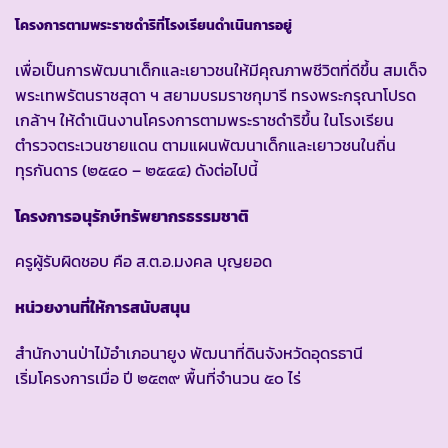
โครงการตามพระราชดำริที่โรงเรียนดำเนินการอยู่
เพื่อเป็นการพัฒนาเด็กและเยาวชนให้มีคุณภาพชีวิตที่ดีขึ้น สมเด็จ
พระเทพรัตนราชสุดา ฯ สยามบรมราชกุมารี ทรงพระกรุณาโปรด
เกล้าฯ ให้ดำเนินงานโครงการตามพระราชดำริขึ้น ในโรงเรียน
ตำรวจตระเวนชายแดน ตามแผนพัฒนาเด็กและเยาวชนในถิ่น
ทุรกันดาร (๒๕๔๐ – ๒๕๔๔) ดังต่อไปนี้
โครงการอนุรักษ์ทรัพยากรธรรมชาติ
ครูผู้รับผิดชอบ คือ ส.ต.อ.มงคล บุญยอด
หน่วยงานที่ให้การสนับสนุน
สำนักงานป่าไม้อำเภอนายูง พัฒนาที่ดินจังหวัดอุดรธานี
เริ่มโครงการเมื่อ ปี ๒๕๓๙ พื้นที่จำนวน ๕๐ ไร่