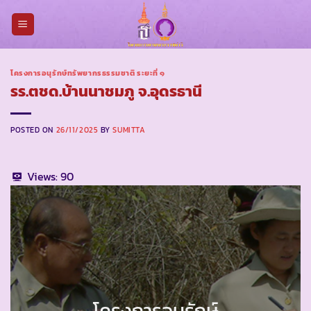
Skip
to
content
โครงการอนุรักษ์ทรัพยากรธรรมชาติ ระยะที่ ๑
รร.ตชด.บ้านนาชมภู จ.อุดรธานี
POSTED ON
26/11/2025
BY
SUMITTA
Views:
90
โครงการอนุรักษ์