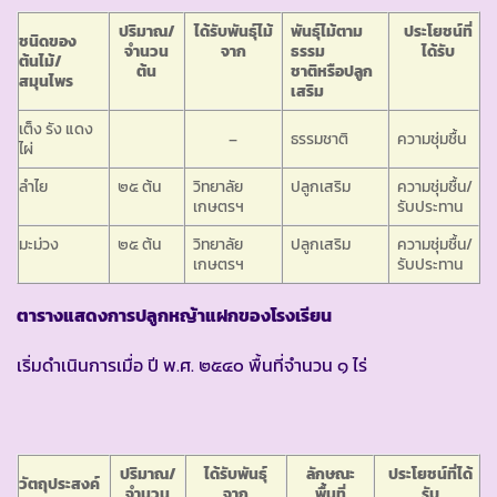
ปริมาณ/
ได้รับพันธุ์ไม้
พันธุ์ไม้ตาม
ประโยชน์ที่
ชนิดของ
จำนวน
จาก
ธรรม
ได้รับ
ต้นไม้/
ต้น
ชาติหรือปลูก
สมุนไพร
เสริม
เต็ง รัง แดง
–
ธรรมชาติ
ความชุ่มชื้น
ไผ่
ลำไย
๒๕ ต้น
วิทยาลัย
ปลูกเสริม
ความชุ่มชื้น/
เกษตรฯ
รับประทาน
มะม่วง
๒๕ ต้น
วิทยาลัย
ปลูกเสริม
ความชุ่มชื้น/
เกษตรฯ
รับประทาน
ตารางแสดงการปลูกหญ้าแฝกของโรงเรียน
เริ่มดำเนินการเมื่อ ปี พ.ศ. ๒๕๔๐ พื้นที่จำนวน ๑ ไร่
ปริมาณ/
ได้รับพันธุ์
ลักษณะ
ประโยชน์ที่ได้
วัตถุประสงค์
จำนวน
จาก
พื้นที่
รับ