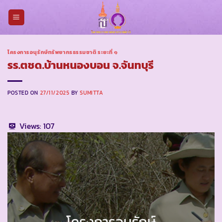
Skip
to
content
โครงการอนุรักษ์ทรัพยากรธรรมชาติ ระยะที่ ๑
รร.ตชด.บ้านหนองบอน จ.จันทบุรี
POSTED ON
27/11/2025
BY
SUMITTA
Views:
107
โครงการอนุรักษ์