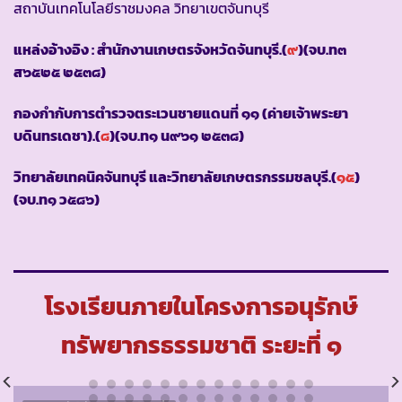
สถาบันเทคโนโลยีราชมงคล วิทยาเขตจันทบุรี
แหล่งอ้างอิง : สำนักงานเกษตรจังหวัดจันทบุรี.(
๙
)(จบ.ท๓
ส๖๕๒๕ ๒๕๓๘)
กองกำกับการตำรวจตระเวนชายแดนที่ ๑๑ (ค่ายเจ้าพระยา
บดินทรเดชา).(
๘
)(จบ.ท๑ น๙๖๑ ๒๕๓๘)
วิทยาลัยเทคนิคจันทบุรี และวิทยาลัยเกษตรกรรมชลบุรี.(
๑๕
)
(จบ.ท๑ ว๕๘๖)
โรงเรียนภายในโครงการอนุรักษ์
ทรัพยากรธรรมชาติ ระยะที่ ๑