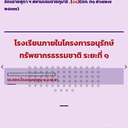
รัตนราชสุดา ฯ สยามบรมราชกุมารี . (
๘๔
)(ตก. ท๑ ส๖๕๒๗
๒๕๓๗)
โรงเรียนภายในโครงการอนุรักษ์
ทรัพยากรธรรมชาติ ระยะที่ ๑
โครงการอนุรักษ์ทรัพยากรธรรมชาติ ระยะที่ ๑
รร.ตชด.โรงงานยาสูบ ๒ จ.ยะลา