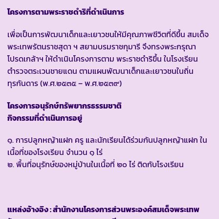
โครงการตามพระราชดำริที่ดำเนินการ
เพื่อเป็นการพัฒนาเด็กและเยาวชนให้มีคุณภาพชีวิตที่ดีขึ้น สมเด็จ
พระเทพรัตนราชสุดา ฯ สยามบรมราชกุมารี จึงทรงพระกรุณา
โปรดเกล้าฯ ให้ดำเนินโครงการตาม พระราชดำริขึ้น ในโรงเรียน
ตำรวจตระเวนชายแดน ตามแผนพัฒนาเด็กและเยาวชนในถิ่น
ทุรกันดาร (พ.ศ.๒๕๓๕ – พ.ศ.๒๕๓๙)
โครงการอนุรักษ์ทรัพยากรธรรมชาติ
กิจกรรมที่ดำเนินการอยู่
๑. การปลูกหญ้าแฝก ครู และนักเรียนได้ร่วมกันปลูกหญ้าแฝก ใน
เนื้อที่ของโรงเรียน จำนวน ๑ ไร่
๒. พื้นที่อนุรักษ์ของหมู่บ้านในเนื้อที่ ๒๐ ไร่ ติดกับโรงเรียน
แหล่งอ้างอิง : สำนักงานโครงการส่วนพระองค์สมเด็จพระเทพ