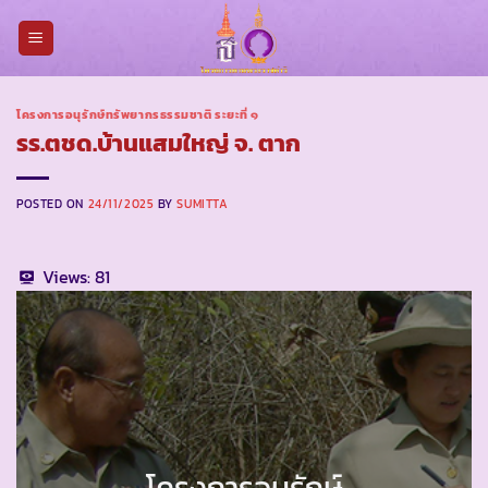
Skip
to
content
โครงการอนุรักษ์ทรัพยากรธรรมชาติ ระยะที่ ๑
รร.ตชด.บ้านแสมใหญ่ จ. ตาก
POSTED ON
24/11/2025
BY
SUMITTA
Views:
81
โครงการอนุรักษ์