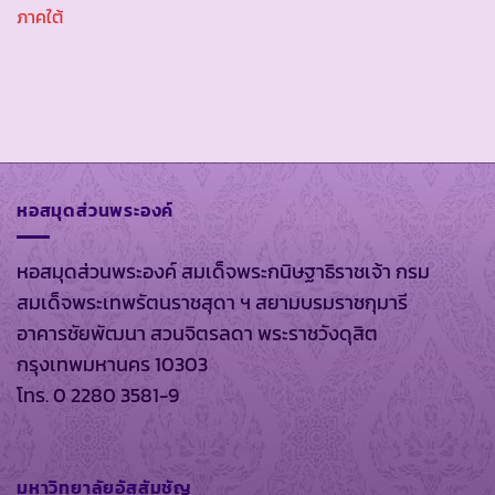
ภาคใต้
หอสมุดส่วนพระองค์
หอสมุดส่วนพระองค์ สมเด็จพระกนิษฐาธิราชเจ้า กรม
สมเด็จพระเทพรัตนราชสุดา ฯ สยามบรมราชกุมารี
อาคารชัยพัฒนา สวนจิตรลดา พระราชวังดุสิต
กรุงเทพมหานคร 10303
โทร. 0 2280 3581-9
มหาวิทยาลัยอัสสัมชัญ