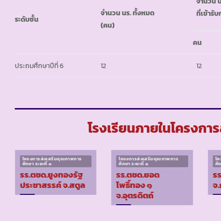
จำนวน น
จำนวน นร. ทั้งหมด
ที่เข้าร
ระดับชั้น
(คน)
คน
ประถมศึกษาปีที่ 6
12
12
โรงเรียนภายในโครงการส
โครงการส่งเสริมคุณภาพการ
โครงการส่งเสริมคุณภาพการ
โค
ศึกษา ระยะที่ ๕
ศึกษา ระยะที่ ๕
ศึ
รร.ตชด.ยูงทองรัฐ
รร.ตชด.ยอด
รร
ประชาสรรค์ จ.สตูล
โพธิ์ทอง ๑
จ.
จ.อุตรดิตถ์