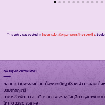
This entry was posted in
โครงการส่งเสริมคุณภาพการศึกษา ระยะที่ ๕
. Book
หอสมุดส่วนพระองค์
หอสมุดส่วนพระองค์ สมเด็จพระกนิษฐาธิราชเจ้า กรมสมเด็จ
บรมราชกุมารี
อาคารชัยพัฒนา สวนจิตรลดา พระราชวังดุสิต กรุงเทพมหา
โทร. 0 2280 3581-9