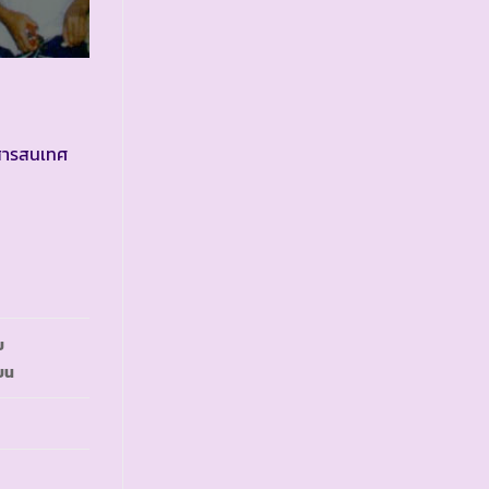
ีสารสนเทศ
ย
ียน