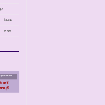
รุง
ร้อยละ
0.00
ิมคุณภาพการ
โครงการส่งเสริมคุณภาพการ
ศึกษา ระยะที่ ๕
ินทรี
รร.ตชด.โรงงานยาสูบ
ชรบุรี
2 จ.ยะลา