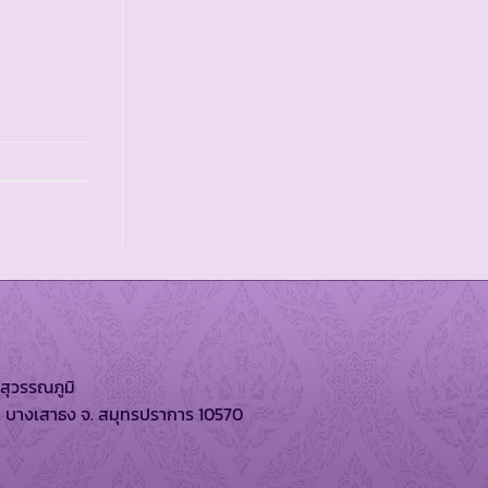
สุวรรณภูมิ
. บางเสาธง จ. สมุทรปราการ 10570