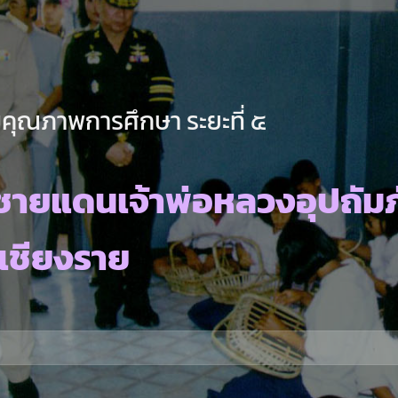
คุณภาพการศึกษา ระยะที่ ๕
ายแดนเจ้าพ่อหลวงอุปถัมภ
.เชียงราย