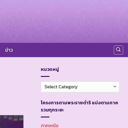
ข่าว
หมวดหมู่
หมวด
หมู่
โครงการตามพระราชดำริ แบ่งตามภาค
รวมทุกระยะ
ภาคเหนือ