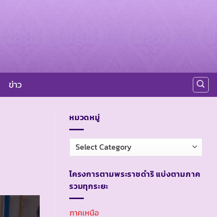
ข่าว
หมวดหมู่
หมวด
หมู่
โครงการตามพระราชดำริ แบ่งตามภาค
รวมทุกระยะ
ภาคเหนือ