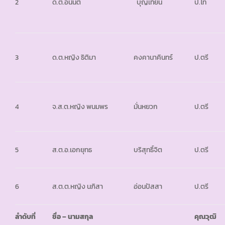
2
ด.ต.อนันต์
บุญเทียน
ป.โท
3
ด.ต.หญิง ธิติมา
คงคานาคินทร์
ป.ตรี
4
จ.ส.ต.หญิง พนมพร
มั่นหยวก
ป.ตรี
5
ส.ต.อ.เอกยุทธ
บริสุทธิ์จิต
ป.ตรี
6
ส.ต.ต.หญิง นภิสา
อ่อนปัสสา
ป.ตรี
ลำดับที่
ชื่อ – นามสกุล
คุณวุฒิ