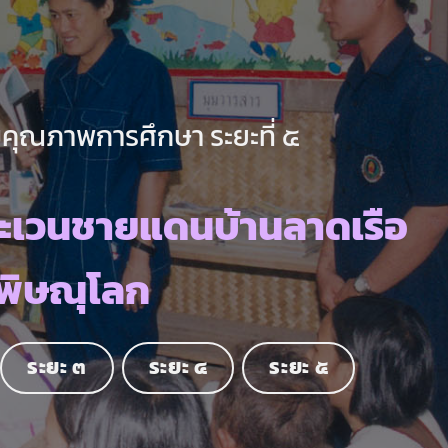
คุณภาพการศึกษา ระยะที่ ๕
ะเวนชายแดนบ้านลาดเรือ
พิษณุโลก
ระยะ ๓
ระยะ ๔
ระยะ ๕