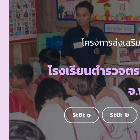
โครงการส่งเสริม
โรงเรียนตำรวจตร
จ.
ระยะ ๑
ระยะ ๒