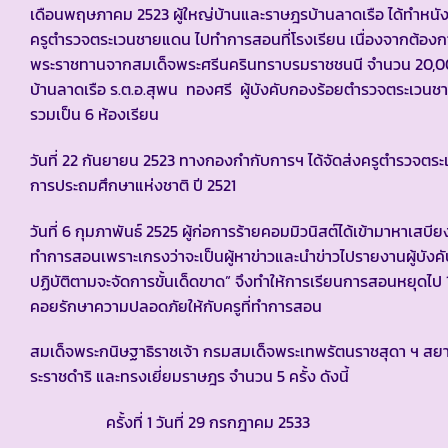
เดือนพฤษภาคม 2523 ผู้ใหญ่บ้านและราษฎรบ้านลาดเรือ ได้ทำหนังส
ครูตำรวจตระเวนชายแดน ไปทำการสอนที่โรงเรียน เนื่องจากต้องก
พระราชทานจากสมเด็จพระศรีนครินทราบรมราชชนนี จำนวน 20,00
บ้านลาดเรือ ร.ต.อ.สุพน ทองศรี ผู้บังคับกองร้อยตำรวจตระเวนชายแดน
รวมเป็น 6 ห้องเรียน
วันที่ 22 กันยายน 2523 ทางกองกำกับการฯ ได้จัดส่งครูตำรวจต
การประถมศึกษาแห่งชาติ ปี 2521
วันที่ 6 กุมภาพันธ์ 2525 ผู้ก่อการร้ายคอมมิวนิสต์ได้เข้ามาหาเสบี
ทำการสอนเพราะเกรงว่าจะเป็นผู้หาข่าวและนำข่าวไปรายงานผู้บังค
ปฏิบัติตามจะจัดการขั้นเด็ดขาด” จึงทำให้การเรียนการสอนหยุดไ
คอยรักษาความปลอดภัยให้กับครูที่ทำการสอน
สมเด็จพระกนิษฐาธิราชเจ้า กรมสมเด็จพระเทพรัตนราชสุดา ฯ 
ระราชดำริ และทรงเยี่ยมราษฎร จำนวน 5 ครั้ง ดังนี้
ครั้งที่ 1 วันที่ 29 กรกฎาคม 2533