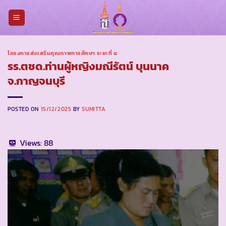
Skip
to
content
โครงการส่งเสริมคุณภาพการศึกษา ระยะที่ ๕
รร.ตชด.ท่านผู้หญิงมณีรัตน์ บุนนาค
จ.กาญจนบุรี
POSTED ON
15/12/2025
BY
SUMITTA
Views:
88