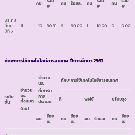
ร้อย
ร้อย
ร้อย
คน
คน
ร้อยละ
คน
คน
ละ
ละ
ละ
ประถม
ศึกษา
11
10
90.91
9
90.00
1
10.00
0
0.00
ปีที่ 6
ทักษะการใช้เทคโนโลยีสารสนเทศ ปีการศึกษา 2563
จำนวน
ทักษะการใช้เทคโนโลยีสารสนเทศ
นร.
จำนวน
ที่เข้ารับ
นร.
การ
ระดับ
ดี
พอใช้
ปรับปรุง
ทั้งหมด
ประเมิน
ชั้น
(คน)
ร้อย
ร้อย
ร้อย
คน
คน
คน
ร้อยละ
คน
ละ
ละ
ละ