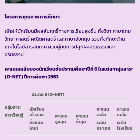
โครงการคุณภาพการศึกษา
เพื่อให้นักเรียนมีผลสัมฤทธิ์ทางการเรียนสูงขึ้น ทั้งวิชา ภาษาไทย
วิทยาศาสตร์ คณิตศาสตร์ และภาษาอังกฤษ รวมทั้งทักษะด้าน
เทคโนโลยีสารสนเทศ ควบคู่กับการปลูกฝังคุณธรรมและ
จริยธรรม
คะแนนเฉลี่ยของนักเรียนชั้นประถมศึกษาปีที่ 6 ในแต่ละกลุ่มสาระ
(O-NET) ปีการศึกษา 2563
ประถม 6 (O-NET)
กลุ่มสาระ
นักเรียน
คะแนน
คะแนน
เข้าสอบ
เฉลี่ย
เฉลี่ย
การเรียนรู้
คะแนน
คะแนน
สูงสุด
ต่ำสุด
ทั้งหมด
ระดับ
ระดับ
(คน)
ประเทศ
โรงเรียน