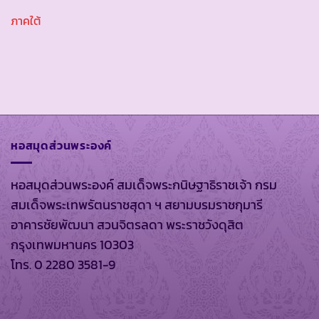
ภาคใต้
หอสมุดส่วนพระองค์
หอสมุดส่วนพระองค์ สมเด็จพระกนิษฐาธิราชเจ้า กรม
สมเด็จพระเทพรัตนราชสุดา ฯ สยามบรมราชกุมารี
อาคารชัยพัฒนา สวนจิตรลดา พระราชวังดุสิต
กรุงเทพมหานคร 10303
โทร. 0 2280 3581-9