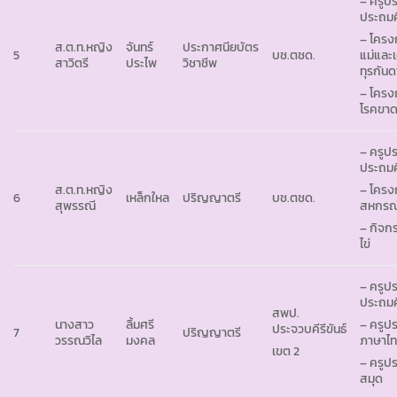
– ครูปร
ประถมศึ
– โครง
ส.ต.ท.หญิง
จันทร์
ประกาศนียบัตร
5
บช.ตชด.
แม่และเ
สาวิตรี
ประไพ
วิชาชีพ
ทุรกัน
– โครง
โรคขาด
– ครูปร
ประถมศึ
ส.ต.ท.หญิง
– โครง
6
เหล็กใหล
ปริญญาตรี
บช.ตชด.
สุพรรณี
สหกรณ
– กิจกร
ไข่
– ครูปร
ประถมศึ
สพป.
นางสาว
ลิ้มศรี
– ครูปร
ประจวบคีรีขันธ์
7
ปริญญาตรี
วรรณวิไล
มงคล
ภาษาไ
เขต 2
– ครูป
สมุด