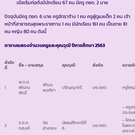
เมื่อเริ่มก่อตั้งมีนักเรียน 67 คน มีครู ตชด. 2 นาย
ปัจจุบันมีครู ตชด. 6 นาย ครูอัตราจ้าง 1 คน ครูผู้ดูแลเด็ก 2 คน เจ้า
หน้าที่สาธารณสุขพระราชทาน 1 คน มีนักเรียน 161 คน เป็นชาย 81
คน หญิง 80 คน ดังนี้
ตารางแสดงจำนวนครูและคุณวุฒิ ปีการศึกษา
2563
ลำดับ
ชื่อ – นามสกุล
คุณวุฒิ
สังกัด
ความร
ที่
พ.ต.ต.
พัฒน
1
พัฒณ
ปริญญาตรี
บช.ตชด.
ครูใหญ
พงศ์ศา
ศักดิ์
– ครูปร
ประถมศึ
– โครง
ร.ต.ต.
นิล
มัธยมศึกษาปีที่
2
บช.ตชด.
ในพระร
ณรงค์
อ่างทอง
6
เคราะห์