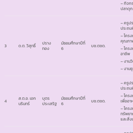
– กิจกร
ปลาดุก
– ครูปร
ประถมศึ
– โครง
คุณภา
ปราง
มัธยมศึกษาปีที่
3
ด.ต. วิสุทธิ์
บช.ตชด.
ทอง
6
– โครง
อาชีพ
– งานว
– งานธ
– ครูปร
ประถมศึ
– โคร
ส.ต.อ. เอก
บุตร
มัธยมศึกษาปีที่
4
บช.ตชด.
เพื่ออ
นรินทร์
ประเสริฐ
6
– โครง
ทรัพยา
และสิ่