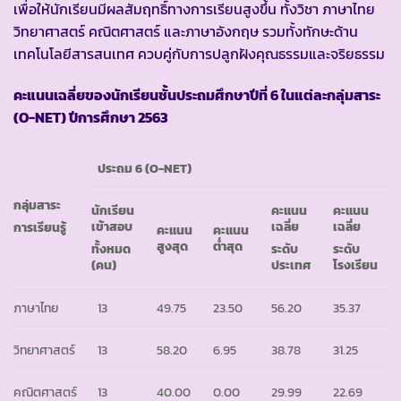
เพื่อให้นักเรียนมีผลสัมฤทธิ์ทางการเรียนสูงขึ้น ทั้งวิชา ภาษาไทย
วิทยาศาสตร์ คณิตศาสตร์ และภาษาอังกฤษ รวมทั้งทักษะด้าน
เทคโนโลยีสารสนเทศ ควบคู่กับการปลูกฝังคุณธรรมและจริยธรรม
คะแนนเฉลี่ยของนักเรียน
ชั้นประถมศึกษาปีที่ 6
ในแต่ละกลุ่มสาระ
(
O-NET)
ปีการศึกษา 25
63
ประถม
6 (O-NET)
กลุ่มสาระ
นักเรียน
คะแนน
คะแนน
เข้าสอบ
เฉลี่ย
เฉลี่ย
การเรียนรู้
คะแนน
คะแนน
สูงสุด
ต่ำสุด
ทั้งหมด
ระดับ
ระดับ
(คน)
ประเทศ
โรงเรียน
ภาษาไทย
13
49.75
23.50
56.20
35.37
วิทยาศาสตร์
13
58.20
6.95
38.78
31.25
คณิตศาสตร์
13
40.00
0.00
29.99
22.69