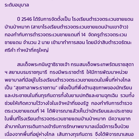
ระดับอนุบาล
ปี 2546 ได้รับการจัดตั้งเป็น โรงเรียนตำรวจตระเวนชายแดน
บ้านป่าหมาก (สาขาโรงเรียนตำรวจตระเวนชายแดนบ้านเขาจ้าว)
กองกำกับการตำรวจตระเวนชายแดนที่ 14 จัดครูตำรวจตระเวน
ชายแดน จำนวน 2 นาย เข้ามาทำการสอน โดยมีจ่าสิบตำรวจรัตนะ
ศรีคำ ทำหน้าที่ครูใหญ่
สมเด็จพระกนิษฐาธิราชเจ้า กรมสมเด็จพระเทพรัตนราชสุดา
ฯ สยามบรมราชกุมารี ทรงมีพระราชดำริ ให้มีการพัฒนาหน่วย
พยาบาลที่มีอยู่ในโรงเรียนตำรวจตระเวนชายแดนในพื้นที่ห่างไกล
เป็น “สุขศาลาพระราชทาน” เพื่อเป็นที่พึ่งด้านสุขภาพของนักเรียน
และประชาชนในถิ่นทุรกันดารทั้งในยามปกติและยามฉุกเฉิน รวมทั้ง
ช่วยให้เกิดความไว้วางใจในเจ้าหน้าที่ของรัฐ กองกำกับการตำรวจ
ตระเวนชายแดนที่ 14 ได้พิจารณาแล้วเห็นว่านักเรียนและประชาชน
ในพื้นที่โรงเรียนตำรวจตระเวนชายแดนบ้านป่าหมาก มีความยาก
ลำบากในการเดินทางเข้ารับการรักษาพยาบาลเมื่อมีการเจ็บป่วย
เนื่องจากพื้นที่อยู่ห่างไกล เส้นทางทุรกันดาร จึงได้พิจารณาเสนอ