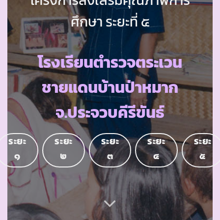
ศึกษา ระยะที่ ๕
โรงเรียนตำรวจตระเวน
ชายแดนบ้านป่าหมาก
จ.ประจวบคีรีขันธ์
ระยะ
ระยะ
ระยะ
ระยะ
ระยะ
๑
๒
๓
๔
๕