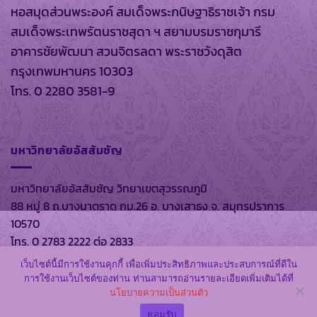
หอสมุดส่วนพระองค์ สมเด็จพระกนิษฐาธิราชเจ้า กรม
สมเด็จพระเทพรัตนราชสุดา ฯ สยามบรมราชกุมารี
อาคารชัยพัฒนา สวนจิตรลดา พระราชวังดุสิต
กรุงเทพมหานคร 10303
โทร. 0 2280 3581-9
มหาวิทยาลัยอัสสัมชัญ
มหาวิทยาลัยอัสสัมชัญ วิทยาเขตสุวรรณภูมิ
88 หมู่ 8 ถ.บางนาตราด กม.26 อ. บางเสาธง จ. สมุทรปราการ
10570
โทร. 0 2783 2222 ต่อ 2833
เว็บไซต์นี้มีการใช้งานคุกกี้ เพื่อเพิ่มประสิทธิภาพและประสบการณ์ที่ดีใน
การใช้งานเว็บไซต์ของท่าน ท่านสามารถอ่านรายละเอียดเพิ่มเติมได้ที่
นโยบายความเป็นส่วนตัว
สงวนลิขสิทธิ์ พ.ศ. 2569 ตาม พรบ.ลิขสิทธิ์ พ.ศ. 2537 โดย
หอ
สมุดส่วนพระองค์
และ
มหาวิทยาลัยอัสสัมชัญ
ยอมรับ