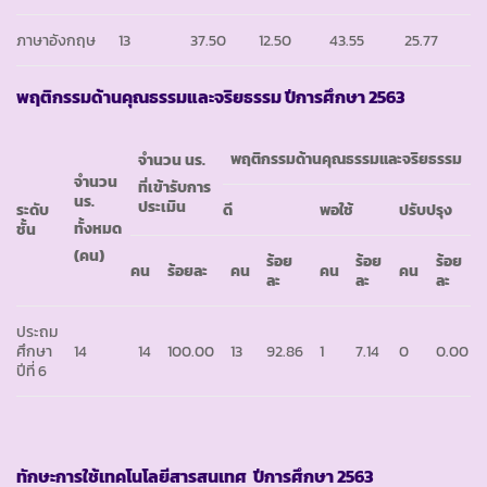
ภาษาอังกฤษ
13
37.50
12.50
43.55
25.77
พฤติกรรมด้านคุณธรรมและจริยธรรม ปีการศึกษา 2563
พฤติกรรมด้านคุณธรรมและจริยธรรม
จำนวน นร.
จำนวน
ที่เข้ารับการ
นร.
ประเมิน
ระดับ
ดี
พอใช้
ปรับปรุง
ทั้งหมด
ชั้น
(คน)
ร้อย
ร้อย
ร้อย
คน
ร้อยละ
คน
คน
คน
ละ
ละ
ละ
ประถม
ศึกษา
14
14
100.00
13
92.86
1
7.14
0
0.00
ปีที่ 6
ทักษะการใช้เทคโนโลยีสารสนเทศ ปีการศึกษา 2563