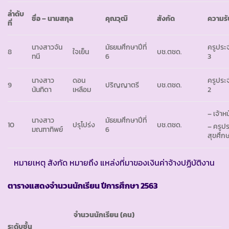
ลำดับ
ชื่อ – นามสกุล
คุณวุฒิ
สังกัด
ความร
ที่
นางสาวจัน
มัธยมศึกษาปีที่
ครูประจ
8
ใจเย็น
บช.ตชด.
ทนี
6
3
นางสาว
ดอน
ครูประจ
9
ปริญญาตรี
บช.ตชด.
นันทิดา
เหลือม
2
– เจ้าห
นางสาว
มัธยมศึกษาปีที่
10
ปรุโปร่ง
บช.ตชด.
– ครูปร
มณฑาทิพย์
6
สุขศึก
หมายเหตุ สังกัด หมายถึง แหล่งที่มาของเงินค่าจ้างปฏิบัติงาน
ตารางแสดงจำนวนนักเรียน ปีการศึกษา
2563
จำนวนนักเรียน (คน)
ระดับชั้น