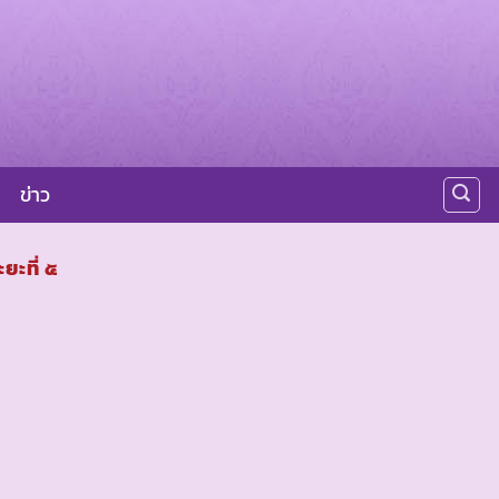
ข่าว
ะที่ ๕