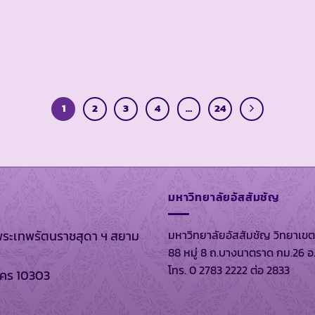
1
2
3
4
…
24
มหาวิทยาลัยอัสสัมชัญ
มหาวิทยาลัยอัสสัมชัญ วิทยาเขต
พระเทพรัตนราชสุดา ฯ สยาม
88 หมู่ 8 ถ.บางนาตราด กม.26 อ
โทร. 0 2783 2222 ต่อ 2833
นคร 10303