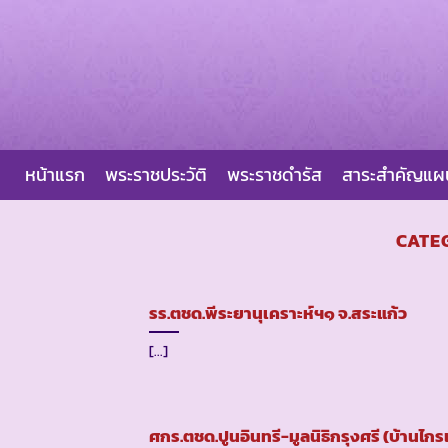
Skip
to
content
หน้าแรก
พระราชประวัติ
พระราชดำรัส
สาระสำคัญแ
CATE
รร.ตชด.พีระยานุเคราะห์ฯ๑ จ.สระแก้ว
[...]
ศกร.ตชด.ปูนอินทรี-มูลนิธิกรุงศรี (บ้านไก