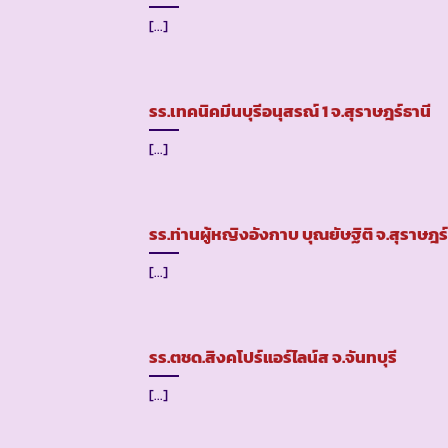
[...]
รร.เทคนิคมีนบุรีอนุสรณ์ 1 จ.สุราษฎร์ธานี
[...]
รร.ท่านผู้หญิงอังกาบ บุณยัษฐิติ จ.สุราษฎร์
[...]
รร.ตชด.สิงคโปร์แอร์ไลน์ส จ.จันทบุรี
[...]