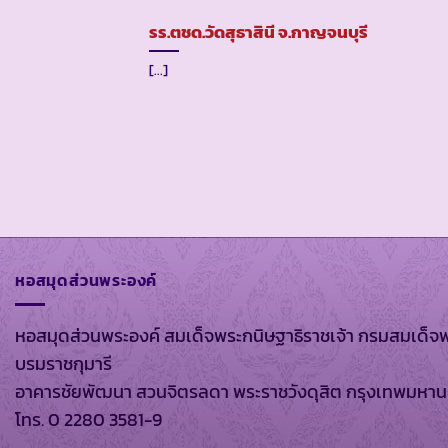
รร.ตชด.วัดสุธาสินี จ.กาญจนบุรี
[...]
หอสมุดส่วนพระองค์
หอสมุดส่วนพระองค์ สมเด็จพระกนิษฐาธิราชเจ้า กรมสมเด็จ
บรมราชกุมารี
อาคารชัยพัฒนา สวนจิตรลดา พระราชวังดุสิต กรุงเทพมหา
โทร. 0 2280 3581-9