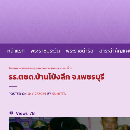
Skip
to
content
หน้าแรก
พระราชประวัติ
พระราชดำรัส
สาระสำคัญแ
โครงการส่งเสริมคุณภาพการศึกษา ระยะที่ ๕
รร.ตชด.บ้านโป่งลึก จ.เพชรบุรี
POSTED ON
04/12/2025
BY
SUMITTA
Views:
78