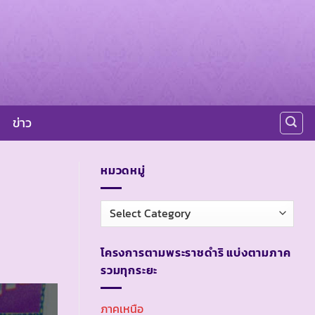
ข่าว
หมวดหมู่
หมวด
หมู่
โครงการตามพระราชดำริ แบ่งตามภาค
รวมทุกระยะ
ภาคเหนือ