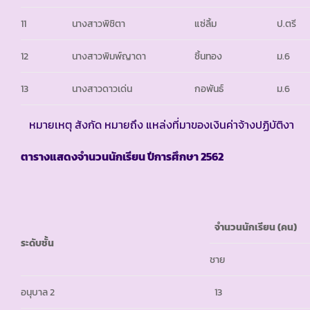
11
นางสาวพิชิตา
แซ่ลิ้ม
ป.ตรี
12
นางสาวพิมพ์ญาดา
ชิ้นทอง
ม.6
13
นางสาวดาวเด่น
กอพันธ์
ม.6
หมายเหตุ สังกัด หมายถึง แหล่งที่มาของเงินค่าจ้างปฏิบัติงา
ตารางแสดงจำนวนนักเรียน ปีการศึกษา
2562
จำนวนนักเรียน (คน)
ระดับชั้น
ชาย
อนุบาล 2
13