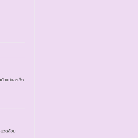
มัยแม่และเด็ก
งแวดล้อม