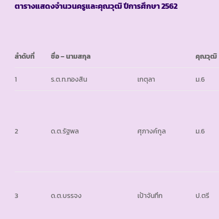
ตารางแสดงจำนวนครูและคุณวุฒิ ปีการศึกษา
2562
ลำดับที่
ชื่อ – นามสกุล
คุณวุฒิ
1
ร.ต.ท.ทองสิน
เกตุลา
ม.6
2
ด.ต.รัฐพล
ศุภางค์กูล
ม.6
3
ด.ต.บรรจง
เป้าจันทึก
ป.ตรี