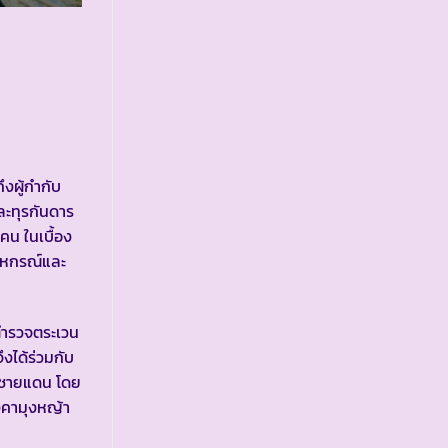
ึงผู้กำกับ
และทุรกันดาร
น ในเบื้อง
สหกรณ์และ
ตำรวจตระเวน
ึงได้ร่วมกับ
นวชายแดน โดย
งคามุงหญ้า