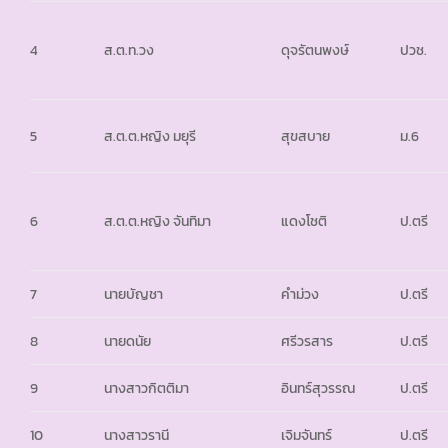
4
ส.ต.ท.วง
ดุจรัตนพงษ์
ปวช.
5
ส.ต.ต.หญิง มยุรี
สุขสบาย
ม.6
6
ส.ต.ต.หญิง จันทิมา
แดงโชติ
ป.ตรี
7
นายบัญชา
คำม่วง
ป.ตรี
8
นายดนัย
ศรีวรสาร
ป.ตรี
9
นางสาวกิตติมา
อินทร์สุวรรณ
ป.ตรี
10
นางสาวรานี
เจิมจันทร์
ป.ตรี