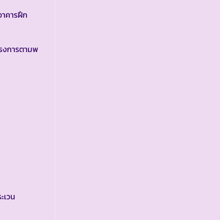
ะอาคารฝึก
โครงการตามพ
ะเวน