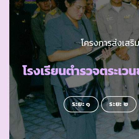
โครงการส่งเสริม
โรงเรียนตำรวจตระเวนช
ระยะ ๑
ระยะ ๒