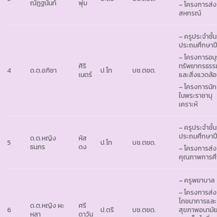
ณัฏฐนันท์
พุ่ม
– โครงการส่ง
สหกรณ์
– ครูประจำชั้น
ประถมศึกษาปีท
– โครงการอนุร
ศิริ
ทรัพยากรธรร
4
ด.ต.อภิชา
ป.โท
บช.ตชด.
เนตร์
และสิ่งแวดล้
– โครงการนัก
ในพระราชานุ
เคราะห์
– ครูประจำชั้น
ประถมศึกษาปีท
ด.ต.หญิง
หัส
5
ป.โท
บช.ตชด.
ธนภร
ดง
– โครงการส่ง
คุณภาพการศ
– ครูพยาบาล
– โครงการส่ง
โภชนาการและ
ด.ต.หญิง ผะ
ศรี
6
ป.ตรี
บช.ตชด.
สุขภาพอนามัย
หลา
ดาวัน