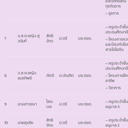
และเด็กในถิ่น
ทุรกันดาร
– ธุรการ
– ครูประจำชั้น
ประถมศึกษาปีท
จ.ส.ต.หญิง สุ
สิทธิ
7
ป.ตรี
บช.ตชด.
– โครงการคว
วนันท์
จักร
และป้องกันโ
สารไอโอดีน
– ครูประจำชั้น
ประถมศึกษาปีที
จ.ส.ต.หญิง
8
ภักดี
ป.บัณฑิต
บช.ตชด.
– โครงการฝึ
อมรทิพย์
อาชีพ
– วิชาการ
โสระ
– ครูประจำชั้น
9
นางสาวชบา
ป.ตรี
บช.ตชด.
เวช
อนุบาล 3
สิทธิ
– ครูประจำชั้น
10
นายสุรชัย
ป.ตรี
บช.ตชด.
จักร
อนุบาล 2