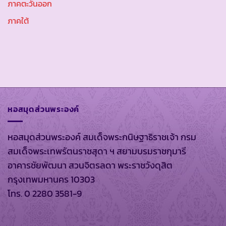
ภาคตะวันออก
ภาคใต้
หอสมุดส่วนพระองค์
หอสมุดส่วนพระองค์ สมเด็จพระกนิษฐาธิราชเจ้า กรม
สมเด็จพระเทพรัตนราชสุดา ฯ สยามบรมราชกุมารี
อาคารชัยพัฒนา สวนจิตรลดา พระราชวังดุสิต
กรุงเทพมหานคร 10303
โทร. 0 2280 3581-9