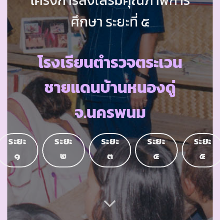
ศึกษา ระยะที่ ๕
โรงเรียนตำรวจตระเวน
ชายแดนบ้านหนองดู่
จ.นครพนม
ระยะ
ระยะ
ระยะ
ระยะ
ระยะ
๑
๒
๓
๔
๕