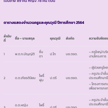
เป็นชาย 89 คน หญิง 78 คน ดังนี้
ตารางแสดงจำนวนครูและคุณวุฒิ ปีการศึกษา
2564
ลำดับ
ชื่อ – นามสกุล
คุณวุฒิ
สังกัด
ความรับผิดช
ที่
ชื่น
– ครูใหญ่/บริ
1
พ.ต.ท.บัญญัติ
ป.โท
บช.ตชด.
ตา
งานโครงการ
– ผู้ช่วยครูให
– ครูประจำชั้น
โพธิ์
2
ด.ต.เกียรตินิยม
ป.ตรี
บช.ตชด.
ประถมศึกษาปีท
พุ่ม
– โครงการเก
เพื่ออาหารกลา
– ครูประจำชั้น
ประถมศึกษาปีท
ด.ต.หญิง
โพธิ์
3
ป.ตรี
บช.ตชด.