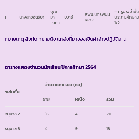
บุญ
– ครูประจำชั้น
สพป.นครพนม
11
นางสาวอัฉริยา
มา
ป.ตรี
ประถมศึกษาปีท
เขต 2
วงษา
1/2
หมายเหตุ สังกัด หมายถึง แหล่งที่มาของเงินค่าจ้างปฏิบัติงาน
ตารางแสดงจำนวนนักเรียน ปีการศึกษา
2564
จำนวนนักเรียน (คน)
ระดับชั้น
ชาย
หญิง
รวม
อนุบาล 2
16
4
20
อนุบาล 3
4
9
13