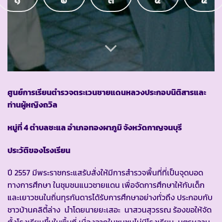
๑
๒
๓
๔
๕
ศูนย์การเรียนตำรวจตระเวนชายแดน
หลวงประกอบนิติสารและ
ท่านผู้หญิงถวิล
หมู่ที่ 4 ตำบลชะแล อำเภอทองผาภูมิ จังหวัดกาญจนบุรี
ประวัติของโรงเรียน
ปี 2557 มีพระราชกระแสรับสั่งให้มีการสำรวจพื้นที่ที่เป็นจุดบอด
ทางการศึกษา ในชุมชนแนวชายแดน เพื่อจัดการศึกษาให้กับเด็ก
และเยาวชนในถิ่นทุรกันดารได้รับการศึกษาอย่างทั่วถึง ประกอบกับ
ชาวบ้านคลิตี้ล่าง นำโดยนายยะเสอะ นาสวนสุวรรณ ร้องขอให้จัด