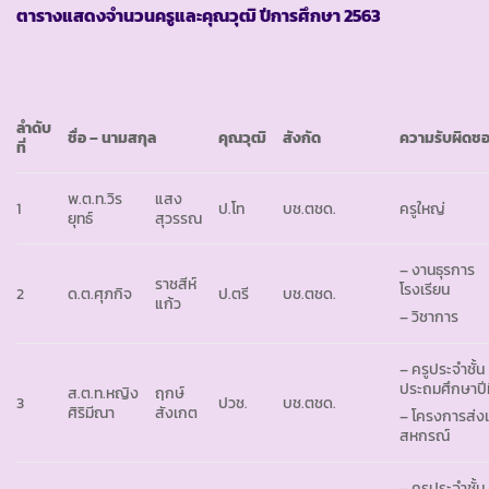
ตารางแสดงจำนวนครูและคุณวุฒิ ปีการศึกษา
2563
ลำดับ
ชื่อ – นามสกุล
คุณวุฒิ
สังกัด
ความรับผิดช
ที่
พ.ต.ท.วิร
แสง
1
ป.โท
บช.ตชด.
ครูใหญ่
ยุทธ์
สุวรรณ
– งานธุรการ
ราชสีห์
โรงเรียน
2
ด.ต.ศุภกิจ
ป.ตรี
บช.ตชด.
แก้ว
– วิชาการ
– ครูประจำชั้น
ประถมศึกษาปีที
ส.ต.ท.หญิง
ฤกษ์
3
ปวช.
บช.ตชด.
ศิริมีณา
สังเกต
– โครงการส่งเ
สหกรณ์
– ครูประจำชั้น