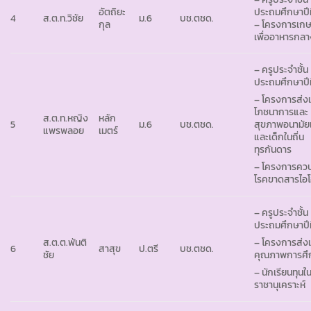
อัตถิยะ
ประถมศึกษาปีที
4
ส.ต.ท.วิชัย
ม.6
บช.ตชด.
กุล
– โครงการเก
เพื่ออาหารกลา
– ครูประจำชั้น
ประถมศึกษาปีที
– โครงการส่งเ
โภชนาการและ
ส.ต.ท.หญิง
หลัก
5
ม.6
บช.ตชด.
สุขภาพอนามัย
แพรพลอย
เมตร์
และเด็กในถิ่น
ทุรกันดาร
– โครงการคว
โรคขาดสารไอโ
– ครูประจำชั้น
ประถมศึกษาปีที
ส.ต.ต.พันติ
– โครงการส่งเ
6
สาสุข
ป.ตรี
บช.ตชด.
ชัย
คุณภาพการศึ
– นักเรียนทุนใ
ราชานุเคราะห์