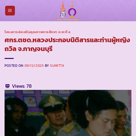
Skip
to
content
โครงการส่งเสริมคุณภาพการศึกษา ระยะที่ ๕
ศกร.ตชด.หลวงประกอบนิติสารและท่านผู้หญิง
ถวิล จ.กาญจนบุรี
POSTED ON
09/12/2025
BY
SUMITTA
Views:
78