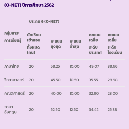
(O-NET) ปีการศึกษา 2562
ประถม 6 (O-NET)
กลุ่มสาระ
นักเรียน
คะแนน
คะแนน
เข้าสอบ
เฉลี่ย
เฉลี่ย
การเรียนรู้
คะแนน
คะแนน
สูงสุด
ต่ำสุด
ทั้งหมด
ระดับ
ระดับ
(คน)
ประเทศ
โรงเรียน
ภาษาไทย
20
58.25
10.00
49.07
38.66
วิทยาศาสตร์
20
45.50
10.50
35.55
28.98
คณิตศาสตร์
20
40.00
10.00
32.90
23.00
ภาษา
20
52.50
12.50
34.42
25.38
อังกฤษ