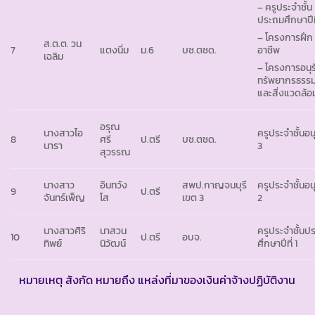
– ครูประจำชั้น
ประถมศึกษาปีที
– โครงการฝึก
ส.ต.ต. วน
7
แตงนิ่ม
ม.6
บช.ตชด.
อาชีพ
เฉลิม
– โครงการอนุร
ทรัพยากรธรรม
และสิ่งแวดล้อ
อรุณ
นางสาวไอ
ครูประจำชั้นอ
8
ศรี
ป.ตรี
บช.ตชด.
นารา
3
สุวรรณ
นางสาว
อินทวัง
สพป.กาญจนบุรี
ครูประจำชั้นอ
9
ป.ตรี
จันทร์เพ็ญ
โส
เขต 3
2
นางสาวศิริ
นาสวน
ครูประจำชั้นป
10
ป.ตรี
อบจ.
ทิพย์
นิวัฒน์
ศึกษาปีที่ 1
หมายเหตุ สังกัด หมายถึง แหล่งที่มาของเงินค่าจ้างปฏิบัติงาน