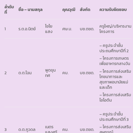
ลำดับ
ชื่อ – นามสกุล
คุณวุฒิ
สังกัด
ความรับผิดชอบ
ที่
ไชโย
ครูใหญ่/บริหารงาน
1
ร.ต.อ.นิตย์
ศษ.บ.
บช.ตชด.
แสง
โครงการ
– ครูประจำชั้น
ประถมศึกษาปีที่ 2
– โครงการเกษตร
เพื่ออาหารกลางวัน
พูดขุน
– โครงการส่งเสริม
2
ด.ต.ไฉน
คบ.
บช.ตชด.
ทศ
โภชนาการและ
สุขภาพอนามัยแม่
และเด็ก
– โครงการส่งเสริม
ไอโอดีน
– ครูประจำชั้น
ประถมศึกษาปีที่ 3
เนตร
– โครงการส่งเสริม
3
ด.ต.ภูวดล
คบ.
บช.ตชด.
แสงศรี
สหกรณ์