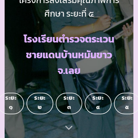
ศึกษา ระยะที่ ๕
โรงเรียนตำรวจตระเวน
ชายแดนบ้านหมันขาว
จ.เลย
ระยะ
ระยะ
ระยะ
ระยะ
ระยะ
๑
๒
๓
๔
๕