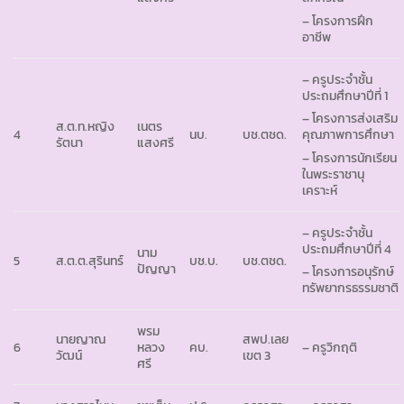
– โครงการฝึก
อาชีพ
– ครูประจำชั้น
ประถมศึกษาปีที่ 1
– โครงการส่งเสริม
ส.ต.ท.หญิง
เนตร
4
นบ.
บช.ตชด.
คุณภาพการศึกษา
รัตนา
แสงศรี
– โครงการนักเรียน
ในพระราชานุ
เคราะห์
– ครูประจำชั้น
ประถมศึกษาปีที่ 4
นาม
5
ส.ต.ต.สุรินทร์
บช.บ.
บช.ตชด.
ปัญญา
– โครงการอนุรักษ์
ทรัพยากรธรรมชาติ
พรม
นายญาณ
สพป.เลย
6
หลวง
คบ.
– ครูวิกฤติ
วัฒน์
เขต 3
ศรี