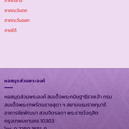
ภาคกลาง
ภาคตะวันตก
ภาคตะวันออก
ภาคใต้
หอสมุดส่วนพระองค์
หอสมุดส่วนพระองค์ สมเด็จพระกนิษฐาธิราชเจ้า กรม
สมเด็จพระเทพรัตนราชสุดา ฯ สยามบรมราชกุมารี
อาคารชัยพัฒนา สวนจิตรลดา พระราชวังดุสิต
กรุงเทพมหานคร 10303