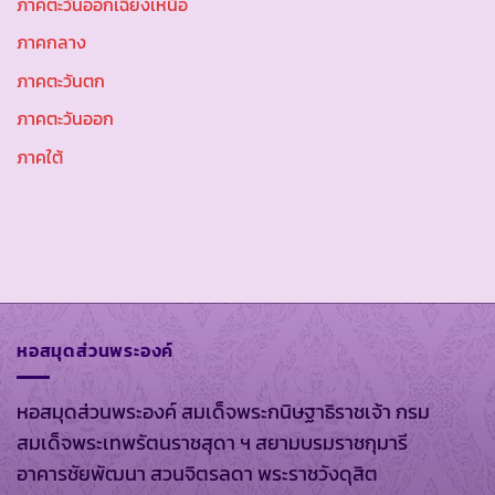
ภาคตะวันออกเฉียงเหนือ
ภาคกลาง
ภาคตะวันตก
ภาคตะวันออก
ภาคใต้
หอสมุดส่วนพระองค์
หอสมุดส่วนพระองค์ สมเด็จพระกนิษฐาธิราชเจ้า กรม
สมเด็จพระเทพรัตนราชสุดา ฯ สยามบรมราชกุมารี
อาคารชัยพัฒนา สวนจิตรลดา พระราชวังดุสิต