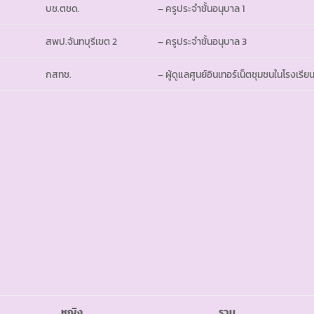
บช.ตชด.
– ครูประจำชั้นอนุบาล 1
สพป.จันทบุรีเขต 2
– ครูประจำชั้นอนุบาล 3
กสทช.
– ผู้ดูแลศูนย์อินเทอร์เน็ตชุมชนในโรงเรี
หญิง
รวม