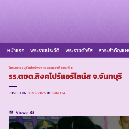
Skip
to
content
หน้าแรก
พระราชประวัติ
พระราชดำรัส
สาระสำคัญแ
โครงการอนุรักษ์ทรัพยากรธรรมชาติ ระยะที่ ๕
รร.ตชด.สิงคโปร์แอร์ไลน์ส จ.จันทบุรี
POSTED ON
08/12/2025
BY
SUMITTA
Views:
83