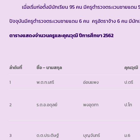
เมื่อเริ่มก่อตั้งมีนักเรียน 95 คน มีครูตำรวจตระเวนชายแดน 
ปัจจุบันมีครูตำรวจตระเวนชายแดน 6 คน ครูอัตราจ้าง 6 คน มีนัก
ตารางแสดงจำนวนครูและคุณวุฒิ ปีการศึกษา
2562
ลำดับที่
ชื่อ – นามสกุล
คุณวุฒิ
1
พ.ต.ท.เสรี
อ่อนแพง
ป.ตรี
2
ร.ต.อ.อดุลย์
พงอุดทา
ป.โท
3
ด.ต.ประดิษฐ์
บุญจันทร์
ม.6