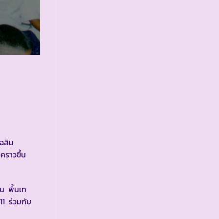
ฉลิม
คราวขึ้น
น พื้นเท
1 ร่วมกับ