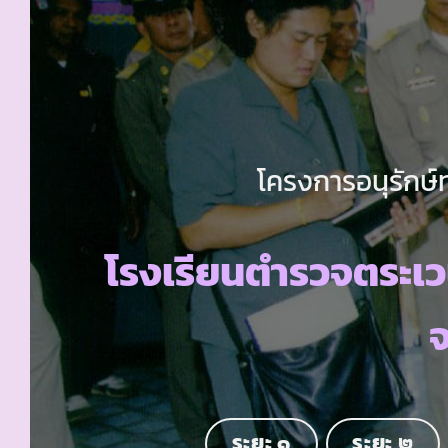
โครงการอนุรักษ์
โรงเรียนตำรวจตระเว
จ
ระยะ ๑
ระยะ ๒