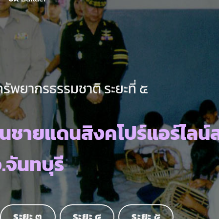
ทรัพยากรธรรมชาติ ระยะที่ ๕
นชายแดนสิงคโปร์แอร์ไลน์
.จันทบุรี
ระยะ ๓
ระยะ ๔
ระยะ ๕