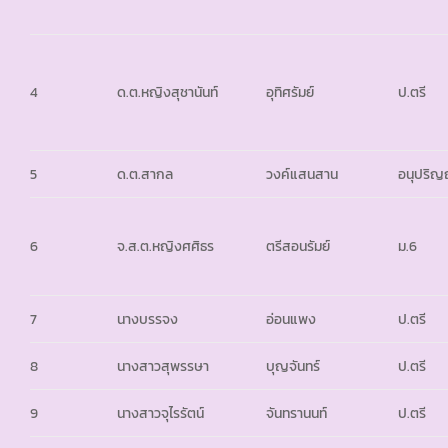
4
ด.ต.หญิงสุชานันท์
อุทิศรัมย์
ป.ตรี
5
ด.ต.สากล
วงค์แสนสาน
อนุปริ
6
จ.ส.ต.หญิงศศิธร
ตรีสอนรัมย์
ม.6
7
นางบรรจง
อ่อนแพง
ป.ตรี
8
นางสาวสุพรรษา
บุญจันทร์
ป.ตรี
9
นางสาวจุไรรัตน์
จันทรานนท์
ป.ตรี