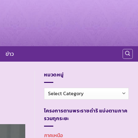
ข่าว
หมวดหมู่
หมวด
หมู่
โครงการตามพระราชดำริ แบ่งตามภาค
รวมทุกระยะ
ภาคเหนือ