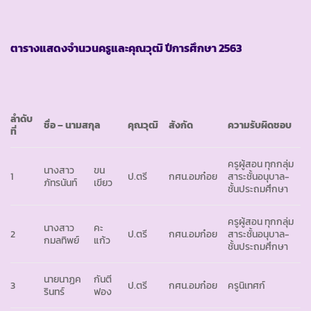
ตารางแสดงจำนวนครูและคุณวุฒิ ปีการศึกษา
2563
ลำดับ
ชื่อ
– นามสกุล
คุณวุฒิ
สังกัด
ความรับผิดชอบ
ที่
ครูผู้สอน ทุกกลุ่ม
นางสาว
ขน
1
ป.ตรี
กศน.อมก๋อย
สาระชั้นอนุบาล-
ภัทรนันท์
เขียว
ชั้นประถมศึกษา
ครูผู้สอน ทุกกลุ่ม
นางสาว
คะ
2
ป.ตรี
กศน.อมก๋อย
สาระชั้นอนุบาล-
กมลทิพย์
แก้ว
ชั้นประถมศึกษา
นายนาฏค
กันตี
3
ป.ตรี
กศน.อมก๋อย
ครูนิเทศก์
รินทร์
ฟอง