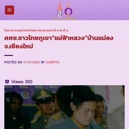
Skip
to
content
โครงการอนุรักษ์ทรัพยากรธรรมชาติ ระยะที่ ๕
ศศช.ชาวไทยภูเขา”แม่ฟ้าหลวง”บ้านแม่ลง
จ.เชียงใหม่
POSTED ON
11/12/2025
BY
SUMITTA
Views:
100