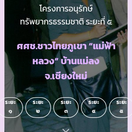
โครงการอนุรักษ์
ทรัพยากรธรรมชาติ ระยะที่ ๕
ศศช.ชาวไทยภูเขา “แม่ฟ้า
หลวง” บ้านแม่ลง
จ.เชียงใหม่
ระยะ
ระยะ
ระยะ
ระยะ
ระยะ
๑
๒
๓
๔
๕