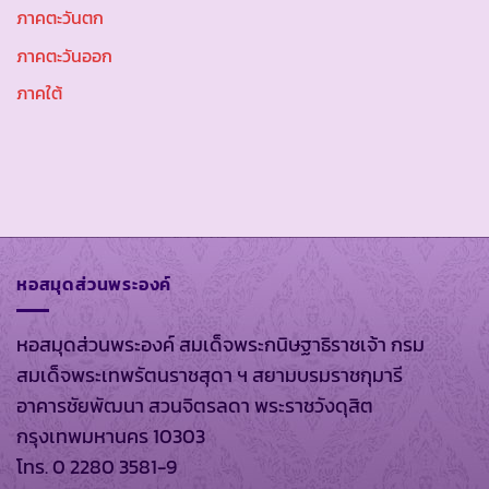
ภาคตะวันตก
ภาคตะวันออก
ภาคใต้
หอสมุดส่วนพระองค์
หอสมุดส่วนพระองค์ สมเด็จพระกนิษฐาธิราชเจ้า กรม
สมเด็จพระเทพรัตนราชสุดา ฯ สยามบรมราชกุมารี
อาคารชัยพัฒนา สวนจิตรลดา พระราชวังดุสิต
กรุงเทพมหานคร 10303
โทร. 0 2280 3581-9