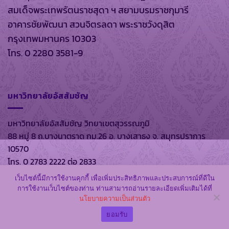
สมเด็จพระเทพรัตนราชสุดา ฯ สยามบรมราชกุมารี
อาคารชัยพัฒนา สวนจิตรลดา พระราชวังดุสิต
กรุงเทพมหานคร 10303
โทร. 0 2280 3581-9
มหาวิทยาลัยอัสสัมชัญ
มหาวิทยาลัยอัสสัมชัญ วิทยาเขตสุวรรณภูมิ
88 หมู่ 8 ถ.บางนาตราด กม.26 อ. บางเสาธง จ. สมุทรปราการ
10570
โทร. 0 2783 2222 ต่อ 2833
เว็บไซต์นี้มีการใช้งานคุกกี้ เพื่อเพิ่มประสิทธิภาพและประสบการณ์ที่ดีใน
การใช้งานเว็บไซต์ของท่าน ท่านสามารถอ่านรายละเอียดเพิ่มเติมได้ที่
นโยบายความเป็นส่วนตัว
สงวนลิขสิทธิ์ พ.ศ. 2569 ตาม พรบ.ลิขสิทธิ์ พ.ศ. 2537 โดย
หอ
สมุดส่วนพระองค์
และ
มหาวิทยาลัยอัสสัมชัญ
ยอมรับ