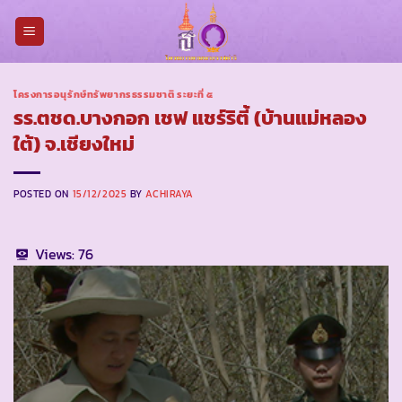
Skip
to
content
โครงการอนุรักษ์ทรัพยากรธรรมชาติ ระยะที่ ๕
รร.ตชด.บางกอก เชฟ แชร์ริตี้ (บ้านแม่หลอง
ใต้) จ.เชียงใหม่
POSTED ON
15/12/2025
BY
ACHIRAYA
Views:
76