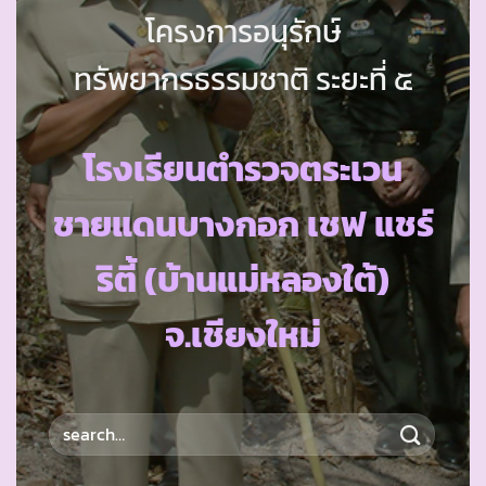
โครงการอนุรักษ์
ทรัพยากรธรรมชาติ ระยะที่ ๕
โรงเรียนตำรวจตระเวน
ชายแดนบางกอก เชฟ แชร์
ริตี้ (บ้านแม่หลองใต้)
จ.เชียงใหม่