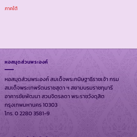
ภาคใต้
หอสมุดส่วนพระองค์
หอสมุดส่วนพระองค์ สมเด็จพระกนิษฐาธิราชเจ้า กรม
สมเด็จพระเทพรัตนราชสุดา ฯ สยามบรมราชกุมารี
อาคารชัยพัฒนา สวนจิตรลดา พระราชวังดุสิต
กรุงเทพมหานคร 10303
โทร. 0 2280 3581-9