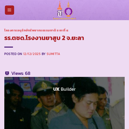
Skip
to
content
โครงการอนุรักษ์ทรัพยากรธรรมชาติ ระยะที่ ๕
รร.ตชด.โรงงานยาสูบ 2 จ.ยะลา
POSTED ON
12/12/2025
BY
SUMITTA
Views:
68
UX
Builder