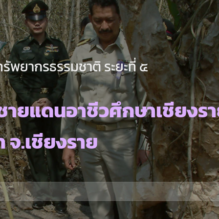
ทรัพยากรธรรมชาติ ระยะที่ ๕
ชายแดนอาชีวศึกษาเชียงรา
า จ.เชียงราย