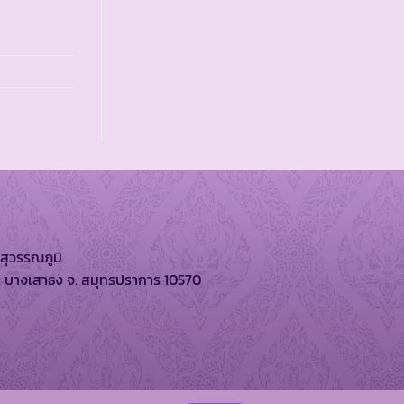
สุวรรณภูมิ
. บางเสาธง จ. สมุทรปราการ 10570