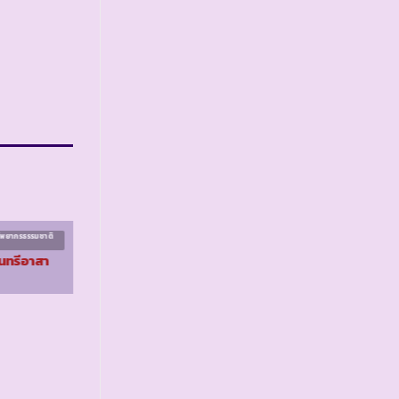
รัพยากรธรรมชาติ
โครงการอนุรักษ์ทรัพยากรธรรมชาติ
ระยะที่ ๕
นทรีอาสา
รร.ตชด.โรงงานยาสูบ 2
จ.ยะลา