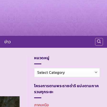
ข่าว
หมวดหมู่
หมวด
หมู่
โครงการตามพระราชดำริ แบ่งตามภาค
รวมทุกระยะ
ภาคเหนือ