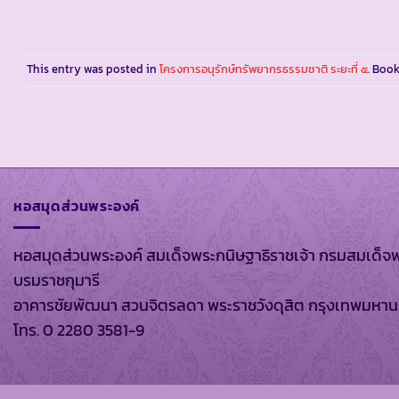
This entry was posted in
โครงการอนุรักษ์ทรัพยากรธรรมชาติ ระยะที่ ๕
. Boo
หอสมุดส่วนพระองค์
หอสมุดส่วนพระองค์ สมเด็จพระกนิษฐาธิราชเจ้า กรมสมเด็จ
บรมราชกุมารี
อาคารชัยพัฒนา สวนจิตรลดา พระราชวังดุสิต กรุงเทพมหา
โทร. 0 2280 3581-9