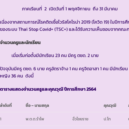
ภาคเรียนที่ 2 เปิดวันที่ 1 พฤศจิกายน ถึง 31 มีนาคม
เนื่องจากสถานการณ์โรคติดเชื้อไวรัสโคโรน่า 2019 (โควิด 19) ในปีการศ
ของระบบ Thai Stop Covid+ (TSC+) และได้รับความเห็นชอบจากคณะก
จำนวนครูและนักเรียน
เมื่อเริ่มก่อตั้งมีนักเรียน 23 คน มีครู ตชด. 2 นาย
ปัจจุบันมีครู ตชด. 6 นาย ครูอัตราจ้าง 1 คน ครูจิตอาสา 1 คน มีนักเรี
หญิง 36 คน ดังนี้
ตารางแสดงจำนวนครูและคุณวุฒิ ปีการศึกษา
2564
ลำดับที่
ชื่อ
– นามสกุล
คุณวุฒิ
1
พ.ต.ต.รำไพ
งิ้วไชยราช
ป.โท