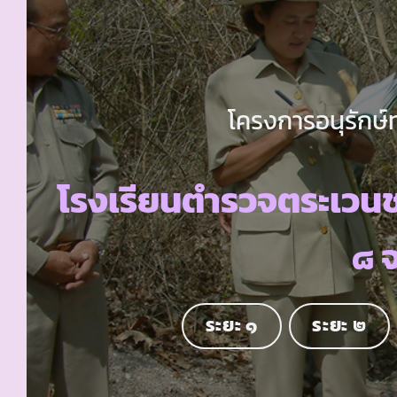
โครงการอนุรักษ์
โรงเรียนตำรวจตระเวน
๘ 
ระยะ ๑
ระยะ ๒