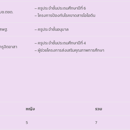
– ครูประจำชั้นประถมศึกษาปีที่ 6
บช.ตชด.
– โครงการป้องกันโรคขาดสารไอโอดีน
สพฐ.
– ครูประจำชั้นอนุบาล
– ครูประจำชั้นประถมศึกษาปีที่ 4
ครูจิตอาสา
– ผู้ช่วยโครงการส่งเสริมคุณภาพการศึกษา
หญิง
รวม
5
7