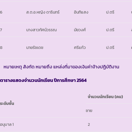
6
ส.ต.อ.หญิง ดารินทร์
อินทิแสง
ป.ตรี
7
นางสาวทัศน์วรรณ
มัยวงศ์
ป.ตรี
8
นายรัชเดช
ศรีแก้ว
ป.ตรี
หมายเหตุ สังกัด หมายถึง แหล่งที่มาของเงินค่าจ้างปฏิบัติงาน
ตารางแสดงจำนวนนักเรียน ปีการศึกษา
2564
จำนวนนักเรียน
(คน)
ระดับชั้น
ชาย
อนุบาล 1
2