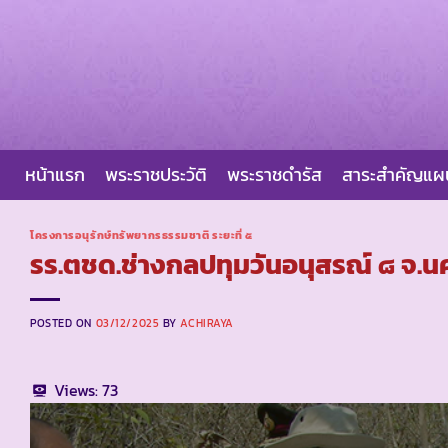
Skip
to
content
หน้าแรก
พระราชประวัติ
พระราชดำรัส
สาระสำคัญแ
โครงการอนุรักษ์ทรัพยากรธรรมชาติ ระยะที่ ๕
รร.ตชด.ช่างกลปทุมวันอนุสรณ์ ๘ จ.
POSTED ON
03/12/2025
BY
ACHIRAYA
Views:
73