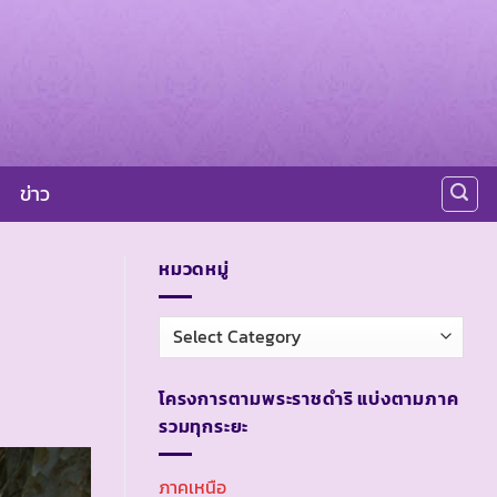
ข่าว
หมวดหมู่
หมวด
หมู่
โครงการตามพระราชดำริ แบ่งตามภาค
รวมทุกระยะ
ภาคเหนือ