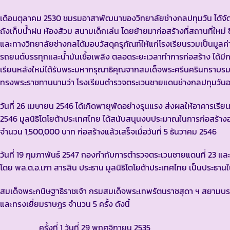
เดือนตุลาคม 2530 ชมรมอาสาพัฒนาของวิทยาลัยช่างกลปทุมวัน ได้จัด
ถังเก็บน้ำฝน ห้องส้วม สนามเด็กเล่น โดยย้ายมาก่อสร้างที่สถานที่ใหม่ ซึ
และทางวิทยาลัยช่างกลได้มอบวัสดุครุภัณฑ์ให้แก่โรงเรียนรวมเป็นมู
รถยนต์บรรทุกและน้ำมันเชื้อเพลิง ตลอดระยะเวลาทำการก่อสร้าง ได้มีก
เรียนหลังใหม่ได้รับพระมหากรุณาธิคุณจากสมเด็จพระศรีนครินทราบร
ทรงพระราชทานนามว่า โรงเรียนตำรวจตระเวนชายแดนช่างกลปทุมวันอ
วันที่ 26 เมษายน 2546 ได้เกิดพายุพัดอย่างรุนแรง ส่งผลให้อาคารเรีย
2546 มูลนิธิโตโยต้าประเทศไทย ได้สนับสนุนงบประมาณในการก่อสร้างอา
จำนวน 1,500,000 บาท ก่อสร้างแล้วเสร็จเมื่อวันที่ 5 ธันวาคม 2546
วันที่ 19 กุมภาพันธ์ 2547 กองกำกับการตำรวจตระเวนชายแดนที่ 23 แล
โดย พล.ต.อ.เภา สารสิน ประธาน มูลนิธิโตโยต้าประเทศไทย เป็นประธานใ
สมเด็จพระกนิษฐาธิราชเจ้า กรมสมเด็จพระเทพรัตนราชสุดา ฯ สยามบ
และทรงเยี่ยมราษฎร จำนวน 5 ครั้ง ดังนี้
ครั้งที่ 1 วันที่ 29 พฤศจิกายน 2535