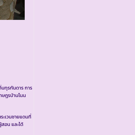
ถิ่นทุรกันดาร การ
ยราษฎรบ้านโนน
ตระเวนชายแดนที่
ู้สอน และได้