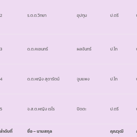
2
ร.ต.ต.วิทยา
อุปทุม
ป.ตรี
3
ด.ต.คเชนทร์
ผลจันทร์
ป.โท
4
ด.ต.หญิง สุดารัตน์
จูมแพง
ป.โท
5
จ.ส.ต.หญิง เรไร
ปิดตะ
ป.ตรี
ลำดับที่
ชื่อ
– นามสกุล
คุณวุฒิ