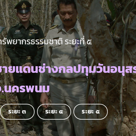
ทรัพยากรธรรมชาติ ระยะที่ ๕
ชายแดนช่างกลปทุมวันอนุส
จ.นครพนม
ระยะ ๓
ระยะ ๔
ระยะ ๕