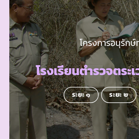
โครงการอนุรักษ์
โรงเรียนตำรวจตระเว
ระยะ ๑
ระยะ ๒