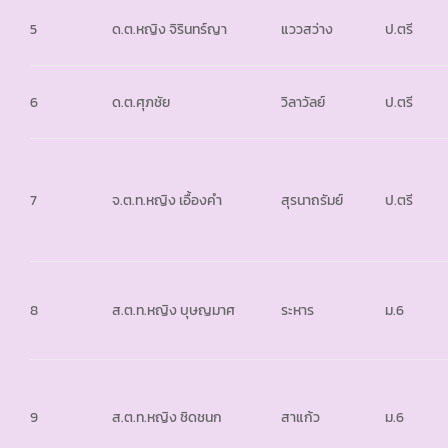
5
ด.ต.หญิง จิรินทร์ญา
แววสว่าง
ป.ตรี
6
ด.ต.ศุภชัย
วิลาวัลย์
ป.ตรี
7
จ.ต.ท.หญิง เอื้องคำ
สุรนาถรัมย์
ป.ตรี
8
ส.ต.ท.หญิง บุษญมาศ
ระหาร
ม.6
9
ส.ต.ท.หญิง ชิดชนก
สาแก้ว
ม.6