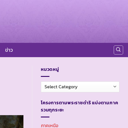
ข่าว
หมวดหมู่
หมวด
หมู่
โครงการตามพระราชดำริ แบ่งตามภาค
รวมทุกระยะ
ภาคเหนือ