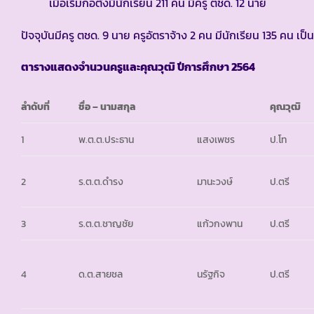
เมื่อเริ่มก่อตั้งมีนักเรียน 211 คน มีครู ตชด. 12 นาย
ปัจจุบันมีครู ตชด. 9 นาย ครูอัตราจ้าง 2 คน มีนักเรียน 135 คน เป
ตารางแสดงจำนวนครูและคุณวุฒิ ปีการศึกษา
2564
ลำดับที่
ชื่อ – นามสกุล
คุณวุฒิ
1
พ.ต.ต.ประธาน
แสงเพชร
ป.โท
2
ร.ต.ต.ดำรง
มานะวงษ์
ป.ตรี
3
ร.ต.ต.ชาญชัย
แก้วกงพาน
ป.ตรี
4
ด.ต.สายชล
นรัฐกิจ
ป.ตรี