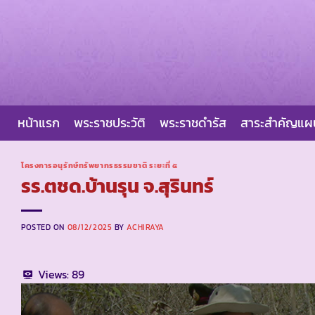
Skip
to
content
หน้าแรก
พระราชประวัติ
พระราชดำรัส
สาระสำคัญแ
โครงการอนุรักษ์ทรัพยากรธรรมชาติ ระยะที่ ๕
รร.ตชด.บ้านรุน จ.สุรินทร์
POSTED ON
08/12/2025
BY
ACHIRAYA
Views:
89