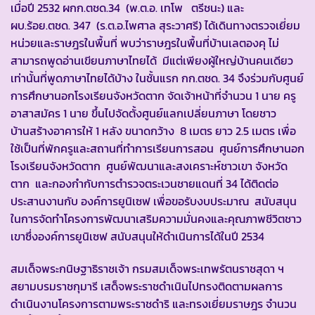
เมื่อปี 2532 ผกก.ตชด.34 (พ.ต.อ. เทโพ ตรีชนะ) และ
ผบ.ร้อย.ตชด. 347 (ร.ต.อ.ไพศาล สุระวาศรี) ได้เดินทางตรวจเยี่ยม
หน่วยและราษฎรในพื้นที่ พบว่าราษฎรในพื้นที่บ้านเลตองคุ ไม่
สามารถพูดอ่านเขียนภาษาไทยได้ มีแต่เพียงผู้ใหญ่บ้านคนเดียว
เท่านั้นที่พูดภาษาไทยได้บ้าง ในชั้นแรก กก.ตชด. 34 จึงร่วมกับศูนย์
การศึกษานอกโรงเรียนจังหวัดตาก จัดเจ้าหน้าที่จำนวน 1 นาย ครู
อาสาสมัคร 1 นาย ขึ้นไปจัดตั้งศูนย์แลกเปลี่ยนภาษา โดยชาว
บ้านสร้างอาคารให้ 1 หลัง ขนาดกว้าง 8 เมตร ยาว 2.5 เมตร เพื่อ
ใช้เป็นที่พักครูและสถานที่ทำการเรียนการสอน ศูนย์การศึกษานอก
โรงเรียนจังหวัดตาก ศูนย์พัฒนาและสงเคราะห์ชาวเขา จังหวัด
ตาก และกองกำกับการตำรวจตระเวนชายแดนที่ 34 ได้ติดต่อ
ประสานงานกับ องค์การยูนิเซฟ เพื่อขอรับงบประมาณ สนับสนุน
ในการจัดทำโครงการพัฒนาเสริมความมั่นคงและคุณภาพชีวิตชาว
เขาซึ่งองค์การยูนิเซฟ สนับสนุนให้ดำเนินการได้ในปี 2534
สมเด็จพระกนิษฐาธิราชเจ้า กรมสมเด็จพระเทพรัตนราชสุดา ฯ
สยามบรมราชกุมารี เสด็จพระราชดำเนินไปทรงติดตามผลการ
ดำเนินงานโครงการตามพระราชดำริ และทรงเยี่ยมราษฎร จำนวน