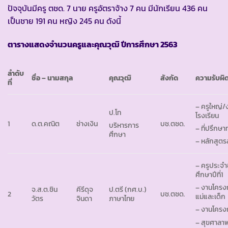
ปัจจุบันมีครู ตชด. 7 นาย ครูอัตราจ้าง 7 คน มีนักเรียน 436 คน
เป็นชาย 191 คน หญิง 245 คน ดังนี้
ตารางแสดงจำนวนครูและคุณวุฒิ ปีการศึกษา
2563
ลำดับ
ชื่อ – นามสกุล
คุณวุฒิ
สังกัด
ความรับผิ
ที่
– ครูใหญ่/
ป.โท
โรงเรียน
1
ด.ต.คณิต
ช่างเงิน
บช.ตชด.
บริหารการ
– ที่ปรึกษ
ศึกษา
– หลักสูตร
– ครูประจำ
ศึกษาปีที่1
– งานโครง
จ.ส.ต.ชิน
คีรีดุจ
ป.ตรี (กศ.บ.)
2
บช.ตชด.
แม่และเด็ก
วัตร
จินดา
ภาษาไทย
– งานโครง
– สุขศาลา