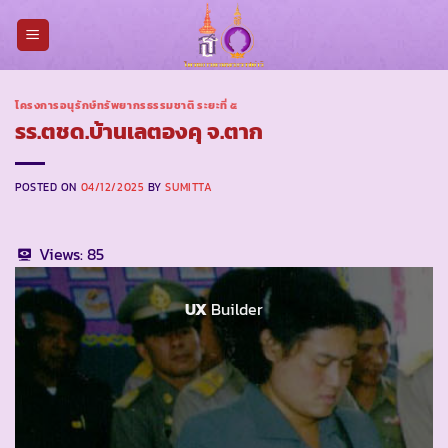
Skip
to
content
โครงการอนุรักษ์ทรัพยากรธรรมชาติ ระยะที่ ๕
รร.ตชด.บ้านเลตองคุ จ.ตาก
POSTED ON
04/12/2025
BY
SUMITTA
Views:
85
UX
Builder