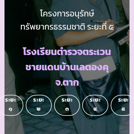
โครงการอนุรักษ์
ทรัพยากรธรรมชาติ ระยะที่ ๕
โรงเรียนตำรวจตระเวน
ชายแดนบ้านเลตองคุ
จ.ตาก
ระยะ
ระยะ
ระยะ
ระยะ
ระยะ
๑
๒
๓
๔
๕