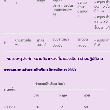
13
อินสุข
สากล/
– ครูประจำ
า
ประถม
ประกาศนียบัตร
อังกฤษ ชั้
ศึกษา
บัณฑิตวิชาชีพ
ปีที่ 1-6
ตากเขต
ครู
2
– ครูประจำ
เทคโนโลยี(
ชั้นประถมศึ
อนุปริญญา
รร.ตชด.
นางสาวชไม
สาคร
– ครูประจำช
14
พร
อมรศรี
ที่ 3/1
ปฐมวัย
เลตองคุ
หมายเหตุ สังกัด หมายถึง แหล่งที่มาของเงินค่าจ้างปฏิบัติงาน
ตารางแสดงจำนวนนักเรียน ปีการศึกษา
2563
จำนวนนักเรียน (คน)
ระดับชั้น
ชาย
หญิง
รวม
อนุบาล 1
26
32
58