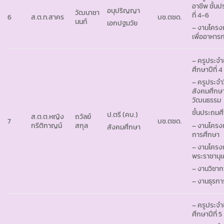
อาชีพ ชั้น
อนุปริญญา
วัฒนาชา
ที่ 4-6
6
ส.ต.ท.สาคร
บช.ตชด.
นนท์
เอกปฐมวัย
– งานโคร
เพื่ออาหาร
– ครูประจำ
ศึกษาปีที่ 4
– ครูประจำ
สังคมศึกษ
วัฒนธรรม
ชั้นประถมศึ
ป.ตรี (คบ.)
ส.ต.ต.หญิง
ถวัลย์
7
บช.ตชด.
– งานโคร
กรีติกาญน์
สกุล
สังคมศึกษา
การศึกษา
– งานโครง
พระราชานุ
– งานวิชาก
– งานธุรกา
– ครูประจำ
ศึกษาปีที่ 5