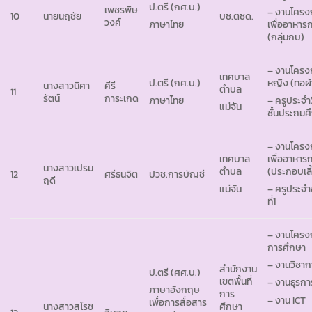
ป.ตรี (กศ.บ.)
เพชรพิษ
– งานโคร
10
นายนฤชัย
บช.ตชด.
วงค์
ภาษาไทย
เพื่ออาหาร
(กลุ่มกบ)
– งานโครง
เทศบาล
ป.ตรี (กศ.บ.)
หญิง (ทอผ้
นางสาวนิศา
คีรี
ตำบล
11
รัตน์
การะเกด
ภาษาไทย
– ครูประจำ
แม่จัน
ชั้นประถมศึ
– งานโคร
เทศบาล
เพื่ออาหาร
นางสาวเปรม
ตำบล
(ประกอบเลี
12
ศรีธนจิต
ปวช.การบัญชี
ฤดี
แม่จัน
– ครูประจำช
ที่1
– งานโคร
การศึกษา
– งานวิชา
สำนักงาน
ป.ตรี (ศศ.บ.)
เขตพื้นที่
– งานธุร
ภาษาอังกฤษ
การ
– งาน ICT
เพื่อการสื่อสาร
นางสาวสโรช
ศึกษา