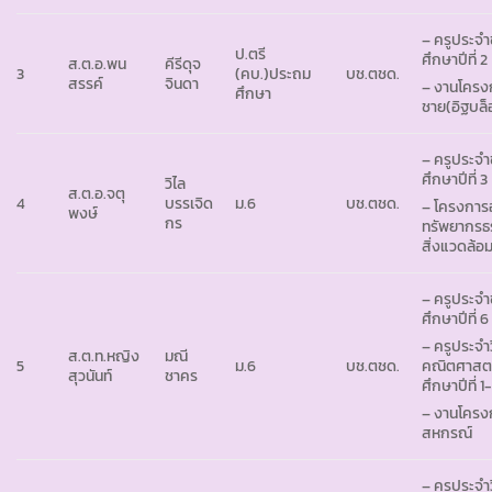
– ครูประจำ
ป.ตรี
ศึกษาปีที่ 2
ส.ต.อ.พน
คีรีดุจ
3
(คบ.)ประถม
บช.ตชด.
สรรค์
จินดา
– งานโครง
ศึกษา
ชาย(อิฐบล็
– ครูประจำ
ศึกษาปีที่ 3
วิไล
ส.ต.อ.จตุ
4
บรรเจิด
ม.6
บช.ตชด.
– โครงการอ
พงษ์
กร
ทรัพยากรธ
สิ่งแวดล้อ
– ครูประจำ
ศึกษาปีที่ 6
– ครูประจำ
ส.ต.ท.หญิง
มณี
5
ม.6
บช.ตชด.
คณิตศาสตร
สุวนันท์
ชาคร
ศึกษาปีที่ 1
– งานโครง
สหกรณ์
– ครูประจำ