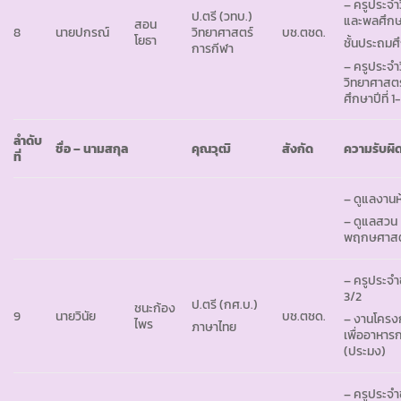
– ครูประจำ
ป.ตรี (วทบ.)
และพลศึก
สอน
8
นายปกรณ์
วิทยาศาสตร์
บช.ตชด.
โยธา
ชั้นประถมศึ
การกีฬา
– ครูประจำ
วิทยาศาสตร
ศึกษาปีที่ 1
ลำดับ
ชื่อ – นามสกุล
คุณวุฒิ
สังกัด
ความรับผิ
ที่
– ดูแลงานห
– ดูแลสวน
พฤกษศาสต
– ครูประจำ
3/2
ป.ตรี (กศ.บ.)
ชนะก้อง
9
นายวินัย
บช.ตชด.
– งานโคร
ไพร
ภาษาไทย
เพื่ออาหาร
(ประมง)
– ครูประจำช