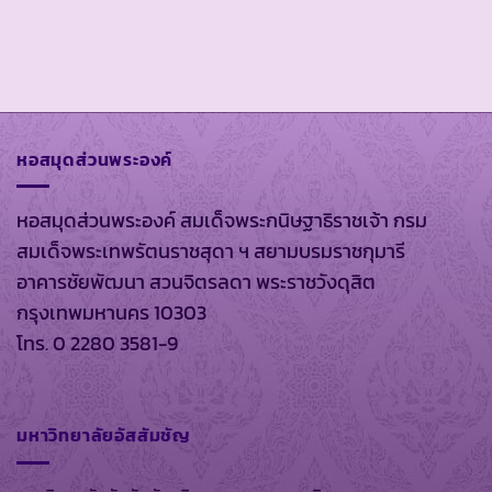
หอสมุดส่วนพระองค์
หอสมุดส่วนพระองค์ สมเด็จพระกนิษฐาธิราชเจ้า กรม
สมเด็จพระเทพรัตนราชสุดา ฯ สยามบรมราชกุมารี
อาคารชัยพัฒนา สวนจิตรลดา พระราชวังดุสิต
กรุงเทพมหานคร 10303
โทร. 0 2280 3581-9
มหาวิทยาลัยอัสสัมชัญ